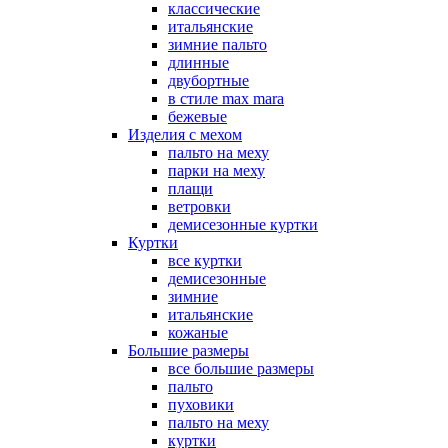
классические
итальянские
зимние пальто
длинные
двубортные
в стиле max mara
бежевые
Изделия с мехом
пальто на меху
парки на меху
плащи
ветровки
демисезонные куртки
Куртки
все куртки
демисезонные
зимние
итальянские
кожаные
Большие размеры
все большие размеры
пальто
пуховики
пальто на меху
куртки