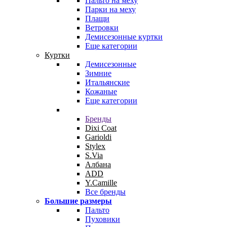
Пальто на меху
Парки на меху
Плащи
Ветровки
Демисезонные куртки
Еще категории
Куртки
Демисезонные
Зимние
Итальянские
Кожаные
Еще категории
Бренды
Dixi Coat
Garioldi
Stylex
S.Via
Албана
ADD
Y.Camille
Все бренды
Большие размеры
Пальто
Пуховики