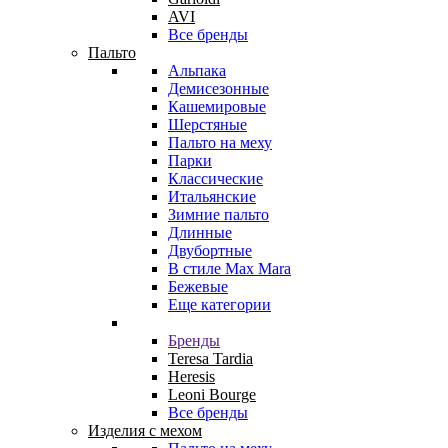
AVI
Все бренды
Пальто
Альпака
Демисезонные
Кашемировые
Шерстяные
Пальто на меху
Парки
Классические
Итальянские
Зимние пальто
Длинные
Двубортные
В стиле Max Mara
Бежевые
Еще категории
Бренды
Teresa Tardia
Heresis
Leoni Bourge
Все бренды
Изделия с мехом