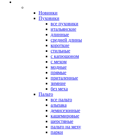
Новинки
Пуховики
все пуховики
итальянские
длинные
средней длины
короткие
стильные
с капюшоном
с мехом
модные
прямые
приталенные
зимние
без меха
Пальто
все пальто
альпака
демисезонные
кашемировые
шерстяные
пальто на меху
парки