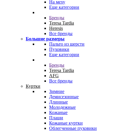
На меху
Еще категории
Бренды
Teresa Tardia
Heresis
Все бренды
Большие размеры
Пальто из шерсти
Пуховики
Еще категории
Бренды
Teresa Tardia
AFG
Все бренды
Куртки
Зимние
Демисезонные
Длинные
Молодежные
Кожаные
Плащи
Кожаные куртки
Облегченные пуховики