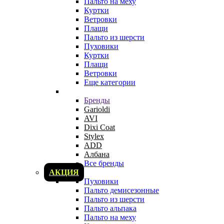
Пальто на меху
Куртки
Ветровки
Плащи
Пальто из шерсти
Пуховики
Куртки
Плащи
Ветровки
Еще категории
Бренды
Garioldi
AVI
Dixi Coat
Stylex
ADD
Албана
Все бренды
АКЦИЯ
Пуховики
Пальто демисезонные
Пальто из шерсти
Пальто альпака
Пальто на меху