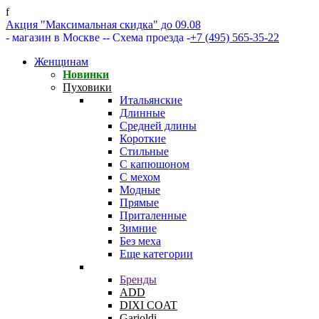
f
Акция "Максимальная скидка" до 09.08
- магазин в Москве -
- Схема проезда -
+7 (495) 565-35-22
Женщинам
Новинки
Пуховики
Итальянские
Длинные
Средней длины
Короткие
Стильные
С капюшоном
С мехом
Модные
Прямые
Приталенные
Зимние
Без меха
Еще категории
Бренды
ADD
DIXI COAT
Garioldi