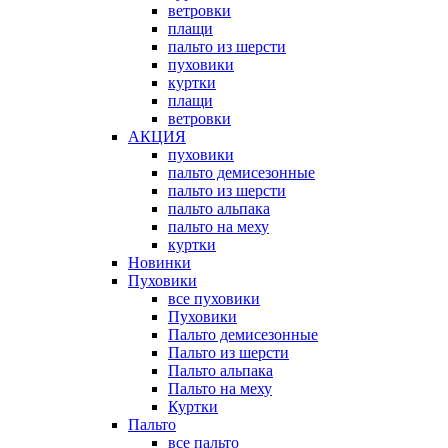
ветровки
плащи
пальто из шерсти
пуховики
куртки
плащи
ветровки
АКЦИЯ
пуховики
пальто демисезонные
пальто из шерсти
пальто альпака
пальто на меху
куртки
Новинки
Пуховики
все пуховики
Пуховики
Пальто демисезонные
Пальто из шерсти
Пальто альпака
Пальто на меху
Куртки
Пальто
все пальто