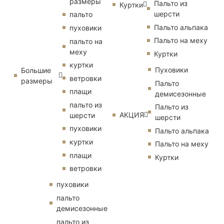
размеры
Пальто из
Куртки
шерсти
пальто
Пальто альпака
пуховики
Пальто на меху
пальто на
меху
Куртки
куртки
Пуховики
Большие
ветровки
размеры
Пальто
плащи
демисезонные
пальто из
Пальто из
АКЦИЯ
шерсти
шерсти
пуховики
Пальто альпака
куртки
Пальто на меху
плащи
Куртки
ветровки
пуховики
пальто
демисезонные
пальто из