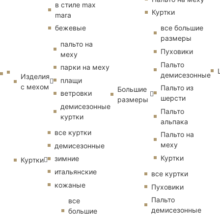
в стиле max
Куртки
mara
бежевые
все большие
размеры
пальто на
Пуховики
меху
Пальто
парки на меху
демисезонные
Изделия
плащи
с мехом
Пальто из
Большие
ветровки
шерсти
размеры
демисезонные
Пальто
куртки
альпака
все куртки
Пальто на
меху
демисезонные
Куртки
зимние
Куртки
итальянские
все куртки
кожаные
Пуховики
Пальто
все
демисезонные
большие