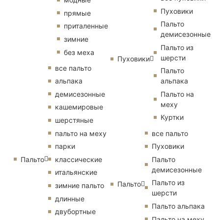
Пуховики
прямые
Пальто
приталенные
демисезонные
зимние
Пальто из
без меха
шерсти
Пуховики
все пальто
Пальто
альпака
альпака
демисезонные
Пальто на
меху
кашемировые
Куртки
шерстяные
пальто на меху
все пальто
парки
Пуховики
Пальто
классические
Пальто
демисезонные
итальянские
Пальто из
Пальто
зимние пальто
шерсти
длинные
Пальто альпака
двубортные
Пальто на меху