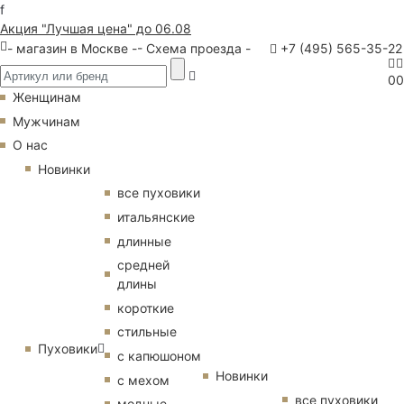
f
Акция "Лучшая цена" до 06.08
- магазин в Москве -
- Схема проезда -
+7 (495) 565-35-22
0
0
Женщинам
Мужчинам
О нас
Новинки
все пуховики
итальянские
длинные
средней
длины
короткие
стильные
Пуховики
с капюшоном
Новинки
с мехом
все пуховики
модные