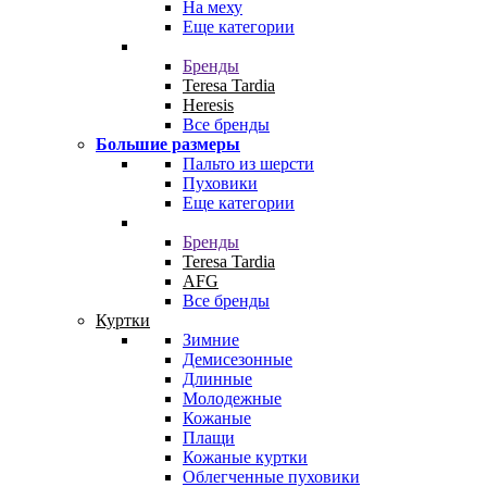
На меху
Еще категории
Бренды
Teresa Tardia
Heresis
Все бренды
Большие размеры
Пальто из шерсти
Пуховики
Еще категории
Бренды
Teresa Tardia
AFG
Все бренды
Куртки
Зимние
Демисезонные
Длинные
Молодежные
Кожаные
Плащи
Кожаные куртки
Облегченные пуховики