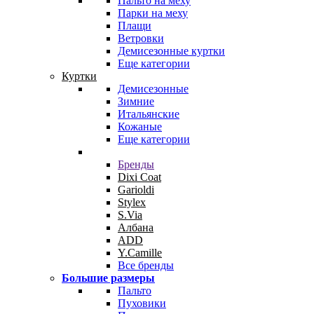
Пальто на меху
Парки на меху
Плащи
Ветровки
Демисезонные куртки
Еще категории
Куртки
Демисезонные
Зимние
Итальянские
Кожаные
Еще категории
Бренды
Dixi Coat
Garioldi
Stylex
S.Via
Албана
ADD
Y.Camille
Все бренды
Большие размеры
Пальто
Пуховики