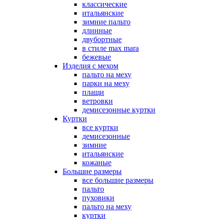
классические
итальянские
зимние пальто
длинные
двубортные
в стиле max mara
бежевые
Изделия с мехом
пальто на меху
парки на меху
плащи
ветровки
демисезонные куртки
Куртки
все куртки
демисезонные
зимние
итальянские
кожаные
Большие размеры
все большие размеры
пальто
пуховики
пальто на меху
куртки