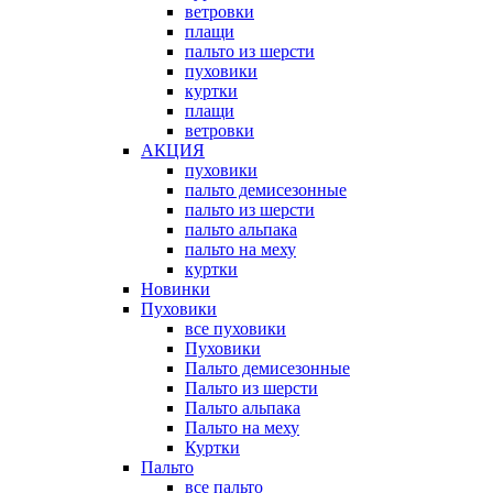
ветровки
плащи
пальто из шерсти
пуховики
куртки
плащи
ветровки
АКЦИЯ
пуховики
пальто демисезонные
пальто из шерсти
пальто альпака
пальто на меху
куртки
Новинки
Пуховики
все пуховики
Пуховики
Пальто демисезонные
Пальто из шерсти
Пальто альпака
Пальто на меху
Куртки
Пальто
все пальто