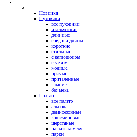
Новинки
Пуховики
все пуховики
итальянские
длинные
средней длины
короткие
стильные
с капюшоном
с мехом
модные
прямые
приталенные
зимние
без меха
Пальто
все пальто
альпака
демисезонные
кашемировые
шерстяные
пальто на меху
парки