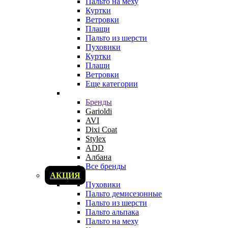
Пальто на меху
Куртки
Ветровки
Плащи
Пальто из шерсти
Пуховики
Куртки
Плащи
Ветровки
Еще категории
Бренды
Garioldi
AVI
Dixi Coat
Stylex
ADD
Албана
Все бренды
АКЦИЯ
Пуховики
Пальто демисезонные
Пальто из шерсти
Пальто альпака
Пальто на меху