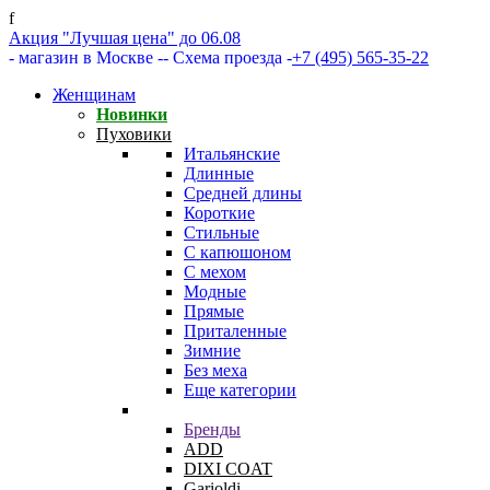
f
Акция "Лучшая цена" до 06.08
- магазин в Москве -
- Схема проезда -
+7 (495) 565-35-22
Женщинам
Новинки
Пуховики
Итальянские
Длинные
Средней длины
Короткие
Стильные
С капюшоном
С мехом
Модные
Прямые
Приталенные
Зимние
Без меха
Еще категории
Бренды
ADD
DIXI COAT
Garioldi