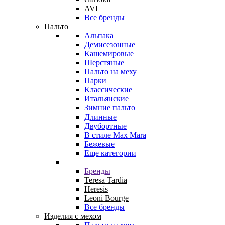
AVI
Все бренды
Пальто
Альпака
Демисезонные
Кашемировые
Шерстяные
Пальто на меху
Парки
Классические
Итальянские
Зимние пальто
Длинные
Двубортные
В стиле Max Mara
Бежевые
Еще категории
Бренды
Teresa Tardia
Heresis
Leoni Bourge
Все бренды
Изделия с мехом