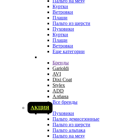
Пальто на меху
Куртки
Ветровки
Плащи
Пальто из шерсти
Пуховики
Куртки
Плащи
Ветровки
Еще категории
Бренды
Garioldi
AVI
Dixi Coat
Stylex
ADD
Албана
Все бренды
АКЦИЯ
Пуховики
Пальто демисезонные
Пальто из шерсти
Пальто альпака
Пальто на меху