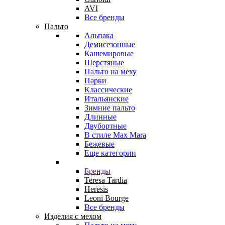
AVI
Все бренды
Пальто
Альпака
Демисезонные
Кашемировые
Шерстяные
Пальто на меху
Парки
Классические
Итальянские
Зимние пальто
Длинные
Двубортные
В стиле Max Mara
Бежевые
Еще категории
Бренды
Teresa Tardia
Heresis
Leoni Bourge
Все бренды
Изделия с мехом