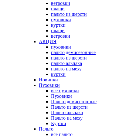
ветровки
плащи
пальто из шерсти
пуховики
куртки
плащи
ветровки
АКЦИЯ
пуховики
пальто демисезонные
пальто из шерсти
пальто альпака
пальто на меху
куртки
Новинки
Пуховики
все пуховики
Пуховики
Пальто демисезонные
Пальто из шерсти
Пальто альпака
Пальто на меху
Куртки
Пальто
все пальто