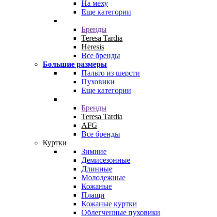
На меху
Еще категории
Бренды
Teresa Tardia
Heresis
Все бренды
Большие размеры
Пальто из шерсти
Пуховики
Еще категории
Бренды
Teresa Tardia
AFG
Все бренды
Куртки
Зимние
Демисезонные
Длинные
Молодежные
Кожаные
Плащи
Кожаные куртки
Облегченные пуховики