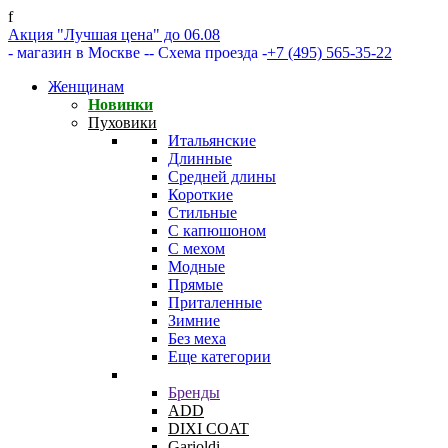
f
Акция "Лучшая цена" до 06.08
- магазин в Москве -
- Схема проезда -
+7 (495) 565-35-22
Женщинам
Новинки
Пуховики
Итальянские
Длинные
Средней длины
Короткие
Стильные
С капюшоном
С мехом
Модные
Прямые
Приталенные
Зимние
Без меха
Еще категории
Бренды
ADD
DIXI COAT
Garioldi