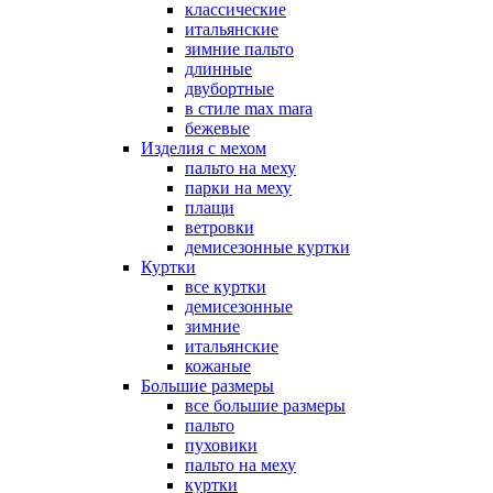
классические
итальянские
зимние пальто
длинные
двубортные
в стиле max mara
бежевые
Изделия с мехом
пальто на меху
парки на меху
плащи
ветровки
демисезонные куртки
Куртки
все куртки
демисезонные
зимние
итальянские
кожаные
Большие размеры
все большие размеры
пальто
пуховики
пальто на меху
куртки