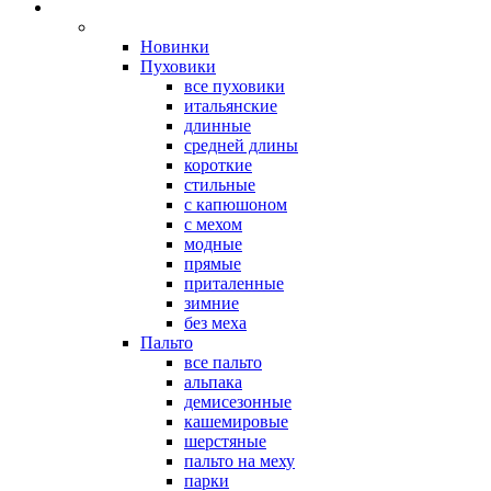
Новинки
Пуховики
все пуховики
итальянские
длинные
средней длины
короткие
стильные
с капюшоном
с мехом
модные
прямые
приталенные
зимние
без меха
Пальто
все пальто
альпака
демисезонные
кашемировые
шерстяные
пальто на меху
парки