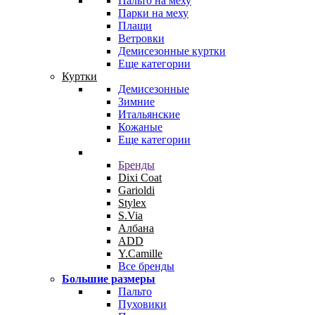
Пальто на меху
Парки на меху
Плащи
Ветровки
Демисезонные куртки
Еще категории
Куртки
Демисезонные
Зимние
Итальянские
Кожаные
Еще категории
Бренды
Dixi Coat
Garioldi
Stylex
S.Via
Албана
ADD
Y.Camille
Все бренды
Большие размеры
Пальто
Пуховики