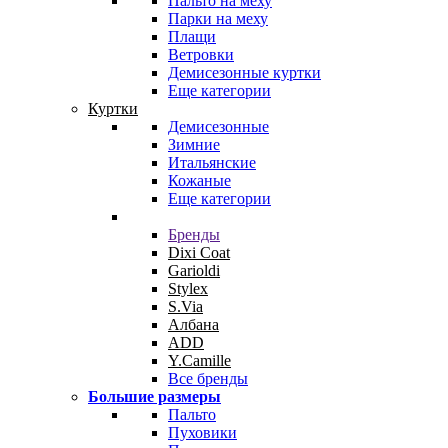
Пальто на меху
Парки на меху
Плащи
Ветровки
Демисезонные куртки
Еще категории
Куртки
Демисезонные
Зимние
Итальянские
Кожаные
Еще категории
Бренды
Dixi Coat
Garioldi
Stylex
S.Via
Албана
ADD
Y.Camille
Все бренды
Большие размеры
Пальто
Пуховики