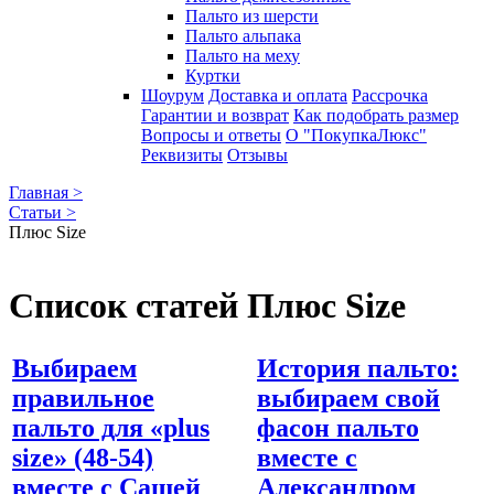
Пальто из шерсти
Пальто альпака
Пальто на меху
Куртки
Шоурум
Доставка и оплата
Рассрочка
Гарантии и возврат
Как подобрать размер
Вопросы и ответы
О "ПокупкаЛюкс"
Реквизиты
Отзывы
Главная >
Статьи >
Плюс Size
Список статей Плюс Size
Выбираем
История пальто:
правильное
выбираем свой
пальто для «plus
фасон пальто
size» (48-54)
вместе с
вместе с Сашей
Александром