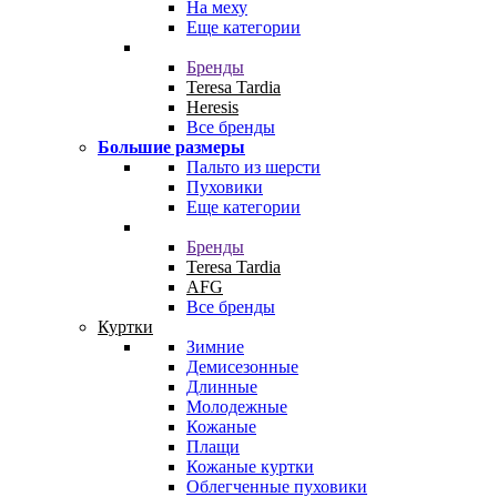
На меху
Еще категории
Бренды
Teresa Tardia
Heresis
Все бренды
Большие размеры
Пальто из шерсти
Пуховики
Еще категории
Бренды
Teresa Tardia
AFG
Все бренды
Куртки
Зимние
Демисезонные
Длинные
Молодежные
Кожаные
Плащи
Кожаные куртки
Облегченные пуховики