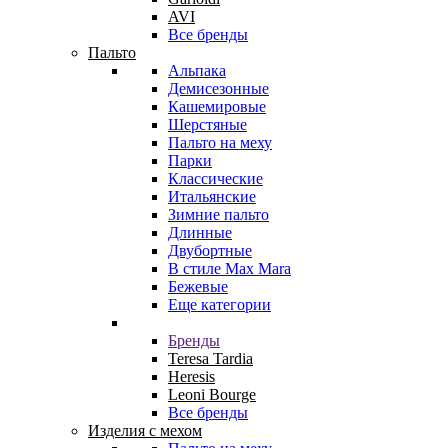
AVI
Все бренды
Пальто
Альпака
Демисезонные
Кашемировые
Шерстяные
Пальто на меху
Парки
Классические
Итальянские
Зимние пальто
Длинные
Двубортные
В стиле Max Mara
Бежевые
Еще категории
Бренды
Teresa Tardia
Heresis
Leoni Bourge
Все бренды
Изделия с мехом