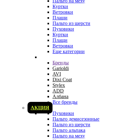
Пальто на меху
Куртки
Ветровки
Плащи
Пальто из шерсти
Пуховики
Куртки
Плащи
Ветровки
Еще категории
Бренды
Garioldi
AVI
Dixi Coat
Stylex
ADD
Албана
Все бренды
АКЦИЯ
Пуховики
Пальто демисезонные
Пальто из шерсти
Пальто альпака
Пальто на меху