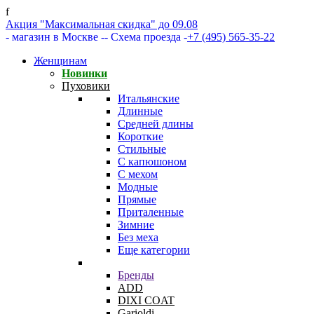
f
Акция "Максимальная скидка" до 09.08
- магазин в Москве -
- Схема проезда -
+7 (495) 565-35-22
Женщинам
Новинки
Пуховики
Итальянские
Длинные
Средней длины
Короткие
Стильные
С капюшоном
С мехом
Модные
Прямые
Приталенные
Зимние
Без меха
Еще категории
Бренды
ADD
DIXI COAT
Garioldi