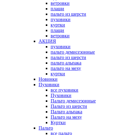
ветровки
плащи
пальто из шерсти
пуховики
куртки
плащи
ветровки
АКЦИЯ
пуховики
пальто демисезонные
пальто из шерсти
пальто альпака
пальто на меху
куртки
Новинки
Пуховики
все пуховики
Пуховики
Пальто демисезонные
Пальто из шерсти
Пальто альпака
Пальто на меху
Куртки
Пальто
все пальто