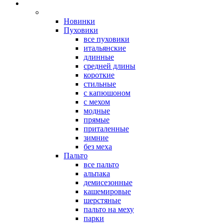
Новинки
Пуховики
все пуховики
итальянские
длинные
средней длины
короткие
стильные
с капюшоном
с мехом
модные
прямые
приталенные
зимние
без меха
Пальто
все пальто
альпака
демисезонные
кашемировые
шерстяные
пальто на меху
парки