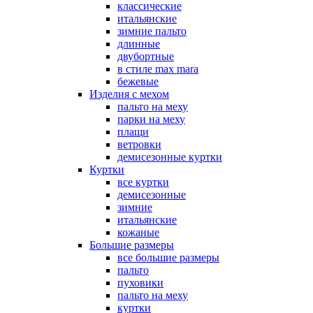
классические
итальянские
зимние пальто
длинные
двубортные
в стиле max mara
бежевые
Изделия с мехом
пальто на меху
парки на меху
плащи
ветровки
демисезонные куртки
Куртки
все куртки
демисезонные
зимние
итальянские
кожаные
Большие размеры
все большие размеры
пальто
пуховики
пальто на меху
куртки