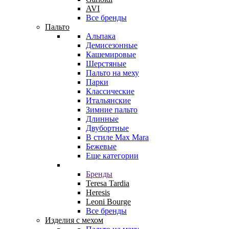
AVI
Все бренды
Пальто
Альпака
Демисезонные
Кашемировые
Шерстяные
Пальто на меху
Парки
Классические
Итальянские
Зимние пальто
Длинные
Двубортные
В стиле Max Mara
Бежевые
Еще категории
Бренды
Teresa Tardia
Heresis
Leoni Bourge
Все бренды
Изделия с мехом