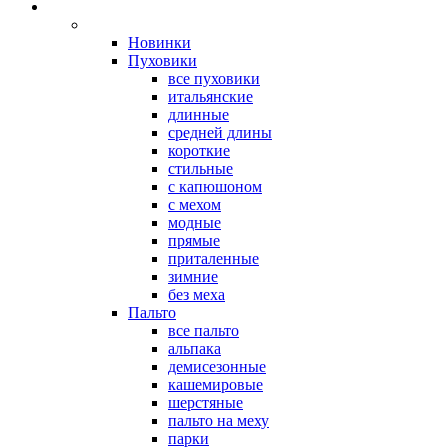
Новинки
Пуховики
все пуховики
итальянские
длинные
средней длины
короткие
стильные
с капюшоном
с мехом
модные
прямые
приталенные
зимние
без меха
Пальто
все пальто
альпака
демисезонные
кашемировые
шерстяные
пальто на меху
парки