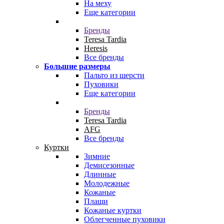
На меху
Еще категории
Бренды
Teresa Tardia
Heresis
Все бренды
Большие размеры
Пальто из шерсти
Пуховики
Еще категории
Бренды
Teresa Tardia
AFG
Все бренды
Куртки
Зимние
Демисезонные
Длинные
Молодежные
Кожаные
Плащи
Кожаные куртки
Облегченные пуховики