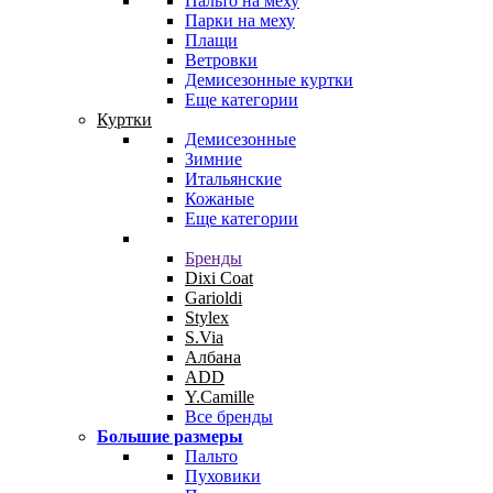
Пальто на меху
Парки на меху
Плащи
Ветровки
Демисезонные куртки
Еще категории
Куртки
Демисезонные
Зимние
Итальянские
Кожаные
Еще категории
Бренды
Dixi Coat
Garioldi
Stylex
S.Via
Албана
ADD
Y.Camille
Все бренды
Большие размеры
Пальто
Пуховики