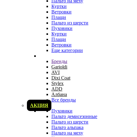
Пальто на меху
Куртки
Ветровки
Плащи
Пальто из шерсти
Пуховики
Куртки
Плащи
Ветровки
Еще категории
Бренды
Garioldi
AVI
Dixi Coat
Stylex
ADD
Албана
Все бренды
АКЦИЯ
Пуховики
Пальто демисезонные
Пальто из шерсти
Пальто альпака
Пальто на меху