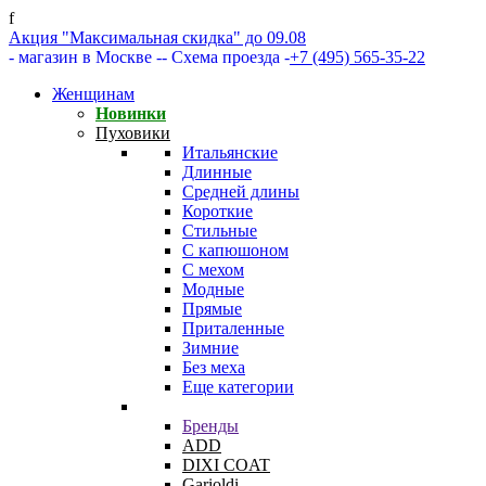
f
Акция "Максимальная скидка" до 09.08
- магазин в Москве -
- Схема проезда -
+7 (495) 565-35-22
Женщинам
Новинки
Пуховики
Итальянские
Длинные
Средней длины
Короткие
Стильные
С капюшоном
С мехом
Модные
Прямые
Приталенные
Зимние
Без меха
Еще категории
Бренды
ADD
DIXI COAT
Garioldi