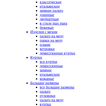
классические
итальянские
зимние пальто
длинные
двубортные
в стиле max mara
бежевые
Изделия с мехом
пальто на меху
парки на меху
плащи
ветровки
демисезонные куртки
Куртки
все куртки
демисезонные
зимние
итальянские
кожаные
Большие размеры
все большие размеры
пальто
пуховики
пальто на меху
куртки