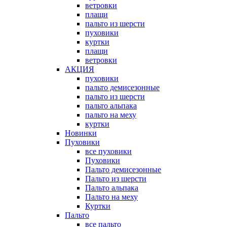
ветровки
плащи
пальто из шерсти
пуховики
куртки
плащи
ветровки
АКЦИЯ
пуховики
пальто демисезонные
пальто из шерсти
пальто альпака
пальто на меху
куртки
Новинки
Пуховики
все пуховики
Пуховики
Пальто демисезонные
Пальто из шерсти
Пальто альпака
Пальто на меху
Куртки
Пальто
все пальто