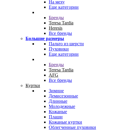
На меху
Еще категории
Бренды
Teresa Tardia
Heresis
Все бренды
Большие размеры
Пальто из шерсти
Пуховики
Еще категории
Бренды
Teresa Tardia
AFG
Все бренды
Куртки
Зимние
Демисезонные
Длинные
Молодежные
Кожаные
Плащи
Кожаные куртки
Облегченные пуховики