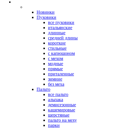
Новинки
Пуховики
все пуховики
итальянские
длинные
средней длины
короткие
стильные
с капюшоном
с мехом
модные
прямые
приталенные
зимние
без меха
Пальто
все пальто
альпака
демисезонные
кашемировые
шерстяные
пальто на меху
парки