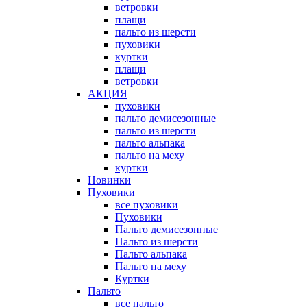
ветровки
плащи
пальто из шерсти
пуховики
куртки
плащи
ветровки
АКЦИЯ
пуховики
пальто демисезонные
пальто из шерсти
пальто альпака
пальто на меху
куртки
Новинки
Пуховики
все пуховики
Пуховики
Пальто демисезонные
Пальто из шерсти
Пальто альпака
Пальто на меху
Куртки
Пальто
все пальто