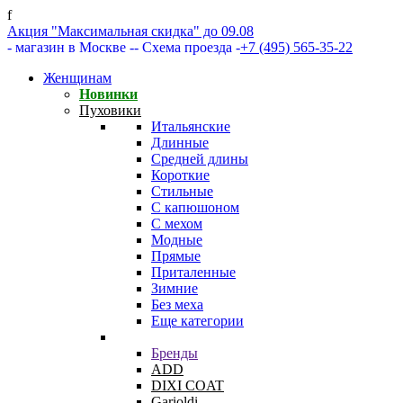
f
Акция "Максимальная скидка" до 09.08
- магазин в Москве -
- Схема проезда -
+7 (495) 565-35-22
Женщинам
Новинки
Пуховики
Итальянские
Длинные
Средней длины
Короткие
Стильные
С капюшоном
С мехом
Модные
Прямые
Приталенные
Зимние
Без меха
Еще категории
Бренды
ADD
DIXI COAT
Garioldi