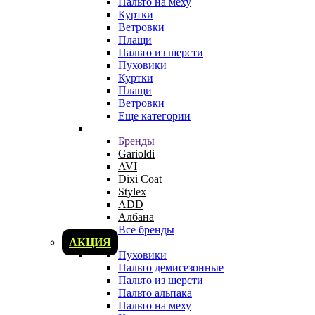
Пальто на меху
Куртки
Ветровки
Плащи
Пальто из шерсти
Пуховики
Куртки
Плащи
Ветровки
Еще категории
Бренды
Garioldi
AVI
Dixi Coat
Stylex
ADD
Албана
Все бренды
АКЦИЯ
Пуховики
Пальто демисезонные
Пальто из шерсти
Пальто альпака
Пальто на меху