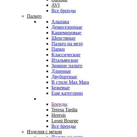
AVI
Все бренды
Пальто
Альпака
Демисезонные
Кашемировые
Шерстяные
Пальто на меху
Парки
Классические
Итальянские
Зимние пальто
Длинные
Двубортные
В стиле Max Mara
Бежевые
Еще категории
Бренды
Teresa Tardia
Heresis
Leoni Bourge
Все бренды
Изделия с мехом