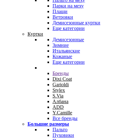
Пальто на меху
Парки на меху
Плащи
Ветровки
Демисезонные куртки
Еще категории
Куртки
Демисезонные
Зимние
Итальянские
Кожаные
Еще категории
Бренды
Dixi Coat
Garioldi
Stylex
S.Via
Албана
ADD
Y.Camille
Все бренды
Большие размеры
Пальто
Пуховики