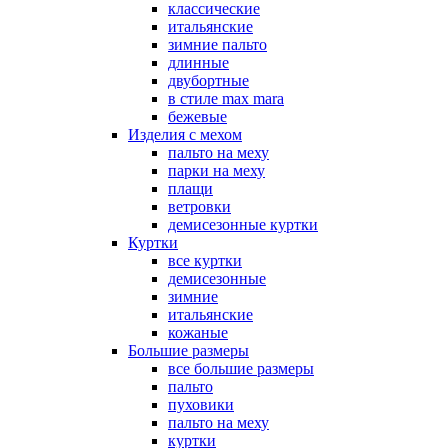
классические
итальянские
зимние пальто
длинные
двубортные
в стиле max mara
бежевые
Изделия с мехом
пальто на меху
парки на меху
плащи
ветровки
демисезонные куртки
Куртки
все куртки
демисезонные
зимние
итальянские
кожаные
Большие размеры
все большие размеры
пальто
пуховики
пальто на меху
куртки