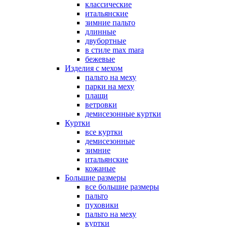
классические
итальянские
зимние пальто
длинные
двубортные
в стиле max mara
бежевые
Изделия с мехом
пальто на меху
парки на меху
плащи
ветровки
демисезонные куртки
Куртки
все куртки
демисезонные
зимние
итальянские
кожаные
Большие размеры
все большие размеры
пальто
пуховики
пальто на меху
куртки