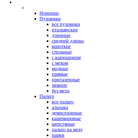
Новинки
Пуховики
все пуховики
итальянские
длинные
средней длины
короткие
стильные
с капюшоном
с мехом
модные
прямые
приталенные
зимние
без меха
Пальто
все пальто
альпака
демисезонные
кашемировые
шерстяные
пальто на меху
парки