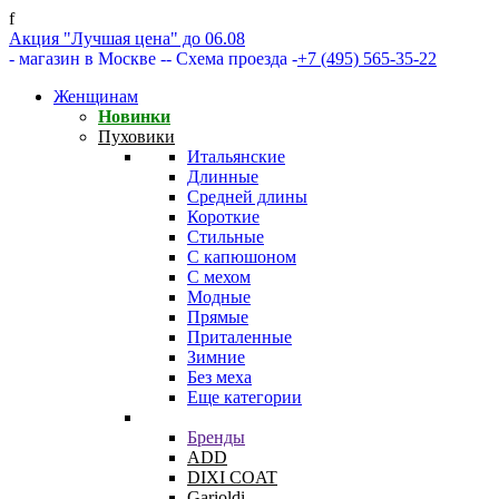
f
Акция "Лучшая цена" до 06.08
- магазин в Москве -
- Схема проезда -
+7 (495) 565-35-22
Женщинам
Новинки
Пуховики
Итальянские
Длинные
Средней длины
Короткие
Стильные
С капюшоном
С мехом
Модные
Прямые
Приталенные
Зимние
Без меха
Еще категории
Бренды
ADD
DIXI COAT
Garioldi