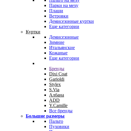
Пальто на меху
Парки на меху
Плащи
Ветровки
Демисезонные куртки
Еще категории
Куртки
Демисезонные
Зимние
Итальянские
Кожаные
Еще категории
Бренды
Dixi Coat
Garioldi
Stylex
S.Via
Албана
ADD
Y.Camille
Все бренды
Большие размеры
Пальто
Пуховики