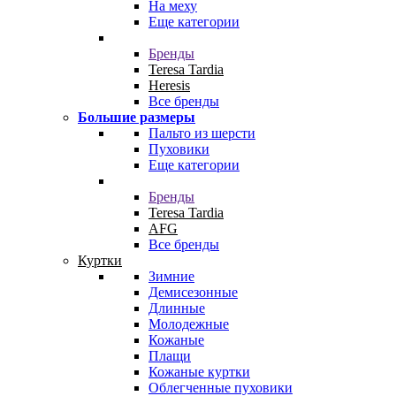
На меху
Еще категории
Бренды
Teresa Tardia
Heresis
Все бренды
Большие размеры
Пальто из шерсти
Пуховики
Еще категории
Бренды
Teresa Tardia
AFG
Все бренды
Куртки
Зимние
Демисезонные
Длинные
Молодежные
Кожаные
Плащи
Кожаные куртки
Облегченные пуховики