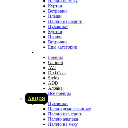
Пальто на меху
Куртки
Ветровки
Плащи
Пальто из шерсти
Пуховики
Куртки
Плащи
Ветровки
Еще категории
Бренды
Garioldi
AVI
Dixi Coat
Stylex
ADD
Албана
Все бренды
АКЦИЯ
Пуховики
Пальто демисезонные
Пальто из шерсти
Пальто альпака
Пальто на меху