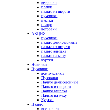
ветровки
плащи
пальто из шерсти
пуховики
куртки
плащи
ветровки
АКЦИЯ
пуховики
пальто демисезонные
пальто из шерсти
пальто альпака
пальто на меху
куртки
Новинки
Пуховики
все пуховики
Пуховики
Пальто демисезонные
Пальто из шерсти
Пальто альпака
Пальто на меху
Куртки
Пальто
все пальто