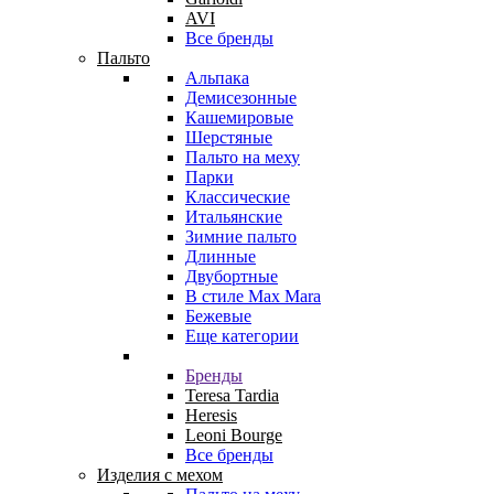
AVI
Все бренды
Пальто
Альпака
Демисезонные
Кашемировые
Шерстяные
Пальто на меху
Парки
Классические
Итальянские
Зимние пальто
Длинные
Двубортные
В стиле Max Mara
Бежевые
Еще категории
Бренды
Teresa Tardia
Heresis
Leoni Bourge
Все бренды
Изделия с мехом