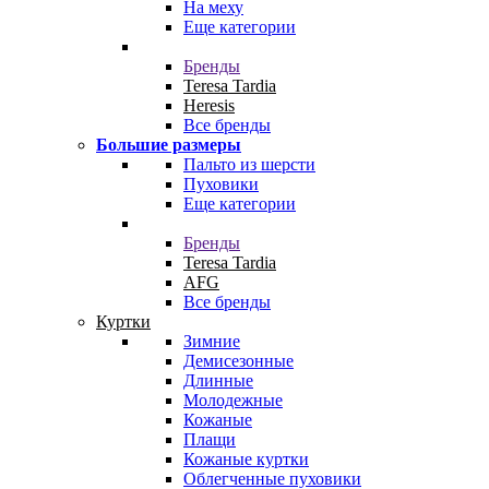
На меху
Еще категории
Бренды
Teresa Tardia
Heresis
Все бренды
Большие размеры
Пальто из шерсти
Пуховики
Еще категории
Бренды
Teresa Tardia
AFG
Все бренды
Куртки
Зимние
Демисезонные
Длинные
Молодежные
Кожаные
Плащи
Кожаные куртки
Облегченные пуховики