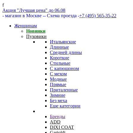
f
Акция "Лучшая цена" до 06.08
- магазин в Москве -
- Схема проезда -
+7 (495) 565-35-22
Женщинам
Новинки
Пуховики
Итальянские
Длинные
Средней длины
Короткие
Стильные
С капюшоном
С мехом
Модные
Прямые
Приталенные
Зимние
Без меха
Еще категории
Бренды
ADD
DIXI COAT
Garioldi