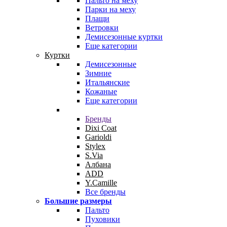
Пальто на меху
Парки на меху
Плащи
Ветровки
Демисезонные куртки
Еще категории
Куртки
Демисезонные
Зимние
Итальянские
Кожаные
Еще категории
Бренды
Dixi Coat
Garioldi
Stylex
S.Via
Албана
ADD
Y.Camille
Все бренды
Большие размеры
Пальто
Пуховики