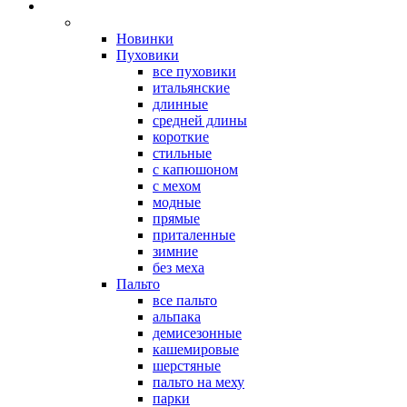
Новинки
Пуховики
все пуховики
итальянские
длинные
средней длины
короткие
стильные
с капюшоном
с мехом
модные
прямые
приталенные
зимние
без меха
Пальто
все пальто
альпака
демисезонные
кашемировые
шерстяные
пальто на меху
парки