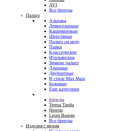
AVI
Все бренды
Пальто
Альпака
Демисезонные
Кашемировые
Шерстяные
Пальто на меху
Парки
Классические
Итальянские
Зимние пальто
Длинные
Двубортные
В стиле Max Mara
Бежевые
Еще категории
Бренды
Teresa Tardia
Heresis
Leoni Bourge
Все бренды
Изделия с мехом