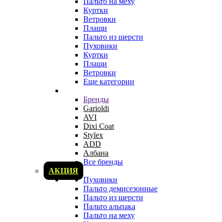
Пальто на меху
Куртки
Ветровки
Плащи
Пальто из шерсти
Пуховики
Куртки
Плащи
Ветровки
Еще категории
Бренды
Garioldi
AVI
Dixi Coat
Stylex
ADD
Албана
Все бренды
АКЦИЯ
Пуховики
Пальто демисезонные
Пальто из шерсти
Пальто альпака
Пальто на меху