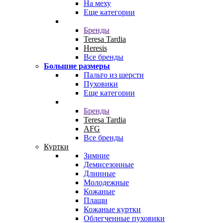
На меху
Еще категории
Бренды
Teresa Tardia
Heresis
Все бренды
Большие размеры
Пальто из шерсти
Пуховики
Еще категории
Бренды
Teresa Tardia
AFG
Все бренды
Куртки
Зимние
Демисезонные
Длинные
Молодежные
Кожаные
Плащи
Кожаные куртки
Облегченные пуховики