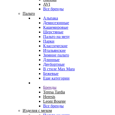
AVI
Все бренды
Пальто
Альпака
Демисезонные
Кашемировые
Шерстяные
Пальто на меху
Парки
Классические
Итальянские
Зимние пальто
Длинные
Двубортные
В стиле Max Mara
Бежевые
Еще категории
Бренды
Teresa Tardia
Heresis
Leoni Bourge
Все бренды
Изделия с мехом