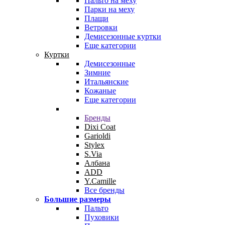
Пальто на меху
Парки на меху
Плащи
Ветровки
Демисезонные куртки
Еще категории
Куртки
Демисезонные
Зимние
Итальянские
Кожаные
Еще категории
Бренды
Dixi Coat
Garioldi
Stylex
S.Via
Албана
ADD
Y.Camille
Все бренды
Большие размеры
Пальто
Пуховики