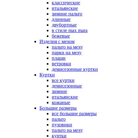
классические
итальянские
зимние пальто
длинные
двубортные
в стиле max mara
бежевые
Изделия с мехом
пальто на меху
парки на меху
плащи
ветровки
демисезонные куртки
Куртки
все куртки
демисезонные
зимние
итальянские
кожаные
Большие размеры
все большие размеры
пальто
пуховики
пальто на меху
куртки