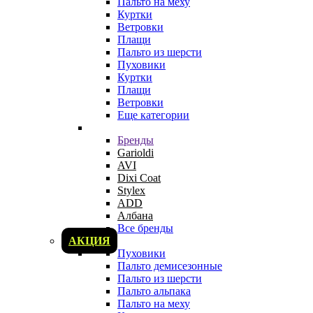
Пальто на меху
Куртки
Ветровки
Плащи
Пальто из шерсти
Пуховики
Куртки
Плащи
Ветровки
Еще категории
Бренды
Garioldi
AVI
Dixi Coat
Stylex
ADD
Албана
Все бренды
АКЦИЯ
Пуховики
Пальто демисезонные
Пальто из шерсти
Пальто альпака
Пальто на меху