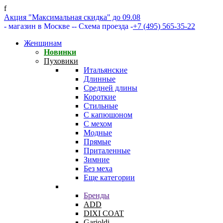
f
Акция "Максимальная скидка" до 09.08
- магазин в Москве -
- Схема проезда -
+7 (495) 565-35-22
Женщинам
Новинки
Пуховики
Итальянские
Длинные
Средней длины
Короткие
Стильные
С капюшоном
С мехом
Модные
Прямые
Приталенные
Зимние
Без меха
Еще категории
Бренды
ADD
DIXI COAT
Garioldi