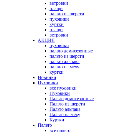
ветровки
плащи
пальто из шерсти
пуховики
куртки
плащи
ветровки
АКЦИЯ
пуховики
пальто демисезонные
пальто из шерсти
пальто альпака
пальто на меху
куртки
Новинки
Пуховики
все пуховики
Пуховики
Пальто демисезонные
Пальто из шерсти
Пальто альпака
Пальто на меху
Куртки
Пальто
все пальто