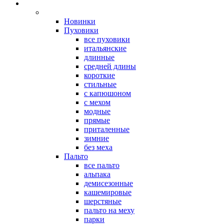
Новинки
Пуховики
все пуховики
итальянские
длинные
средней длины
короткие
стильные
с капюшоном
с мехом
модные
прямые
приталенные
зимние
без меха
Пальто
все пальто
альпака
демисезонные
кашемировые
шерстяные
пальто на меху
парки