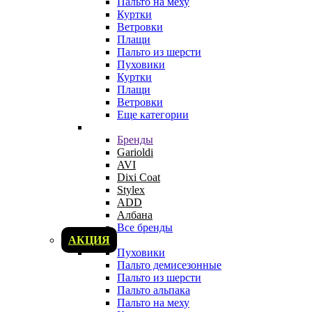
Пальто на меху
Куртки
Ветровки
Плащи
Пальто из шерсти
Пуховики
Куртки
Плащи
Ветровки
Еще категории
Бренды
Garioldi
AVI
Dixi Coat
Stylex
ADD
Албана
Все бренды
АКЦИЯ
Пуховики
Пальто демисезонные
Пальто из шерсти
Пальто альпака
Пальто на меху