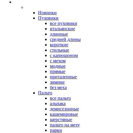
Новинки
Пуховики
все пуховики
итальянские
длинные
средней длины
короткие
стильные
с капюшоном
с мехом
модные
прямые
приталенные
зимние
без меха
Пальто
все пальто
альпака
демисезонные
кашемировые
шерстяные
пальто на меху
парки