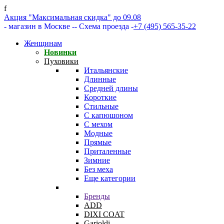
f
Акция "Максимальная скидка" до 09.08
- магазин в Москве -
- Схема проезда -
+7 (495) 565-35-22
Женщинам
Новинки
Пуховики
Итальянские
Длинные
Средней длины
Короткие
Стильные
С капюшоном
С мехом
Модные
Прямые
Приталенные
Зимние
Без меха
Еще категории
Бренды
ADD
DIXI COAT
Garioldi