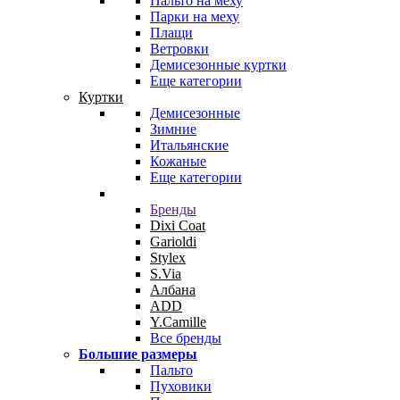
Пальто на меху
Парки на меху
Плащи
Ветровки
Демисезонные куртки
Еще категории
Куртки
Демисезонные
Зимние
Итальянские
Кожаные
Еще категории
Бренды
Dixi Coat
Garioldi
Stylex
S.Via
Албана
ADD
Y.Camille
Все бренды
Большие размеры
Пальто
Пуховики