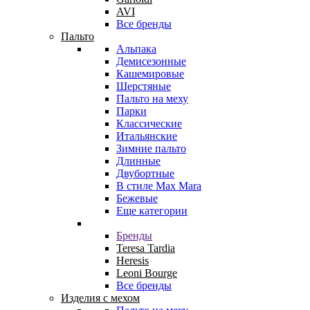
AVI
Все бренды
Пальто
Альпака
Демисезонные
Кашемировые
Шерстяные
Пальто на меху
Парки
Классические
Итальянские
Зимние пальто
Длинные
Двубортные
В стиле Max Mara
Бежевые
Еще категории
Бренды
Teresa Tardia
Heresis
Leoni Bourge
Все бренды
Изделия с мехом