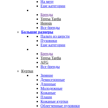
На меху
Еще категории
Бренды
Teresa Tardia
Heresis
Все бренды
Большие размеры
Пальто из шерсти
Пуховики
Еще категории
Бренды
Teresa Tardia
AFG
Все бренды
Куртки
Зимние
Демисезонные
Длинные
Молодежные
Кожаные
Плащи
Кожаные куртки
Облегченные пуховики