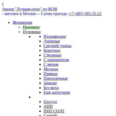
f
Акция "Лучшая цена" до 06.08
- магазин в Москве -
- Схема проезда -
+7 (495) 565-35-22
Женщинам
Новинки
Пуховики
Итальянские
Длинные
Средней длины
Короткие
Стильные
С капюшоном
С мехом
Модные
Прямые
Приталенные
Зимние
Без меха
Еще категории
Бренды
ADD
DIXI COAT
Garioldi