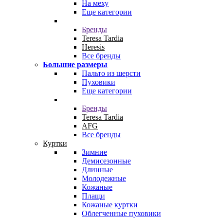
На меху
Еще категории
Бренды
Teresa Tardia
Heresis
Все бренды
Большие размеры
Пальто из шерсти
Пуховики
Еще категории
Бренды
Teresa Tardia
AFG
Все бренды
Куртки
Зимние
Демисезонные
Длинные
Молодежные
Кожаные
Плащи
Кожаные куртки
Облегченные пуховики