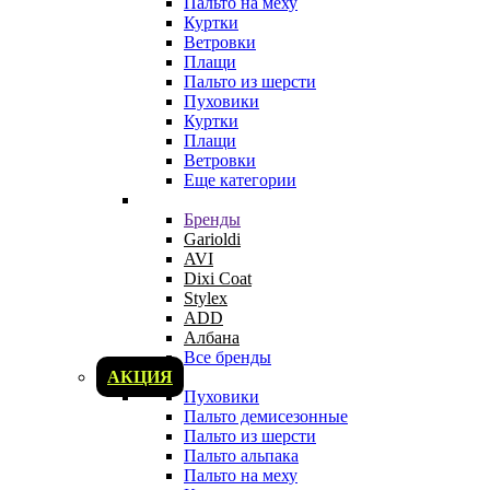
Пальто на меху
Куртки
Ветровки
Плащи
Пальто из шерсти
Пуховики
Куртки
Плащи
Ветровки
Еще категории
Бренды
Garioldi
AVI
Dixi Coat
Stylex
ADD
Албана
Все бренды
АКЦИЯ
Пуховики
Пальто демисезонные
Пальто из шерсти
Пальто альпака
Пальто на меху