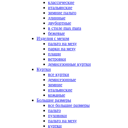
классические
итальянские
зимние пальто
длинные
двубортные
в стиле max mara
бежевые
Изделия с мехом
пальто на меху
парки на меху
плащи
ветровки
демисезонные куртки
Куртки
все куртки
демисезонные
зимние
итальянские
кожаные
Большие размеры
все большие размеры
пальто
пуховики
пальто на меху
куртки