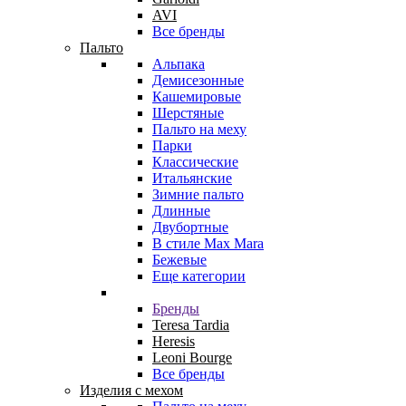
AVI
Все бренды
Пальто
Альпака
Демисезонные
Кашемировые
Шерстяные
Пальто на меху
Парки
Классические
Итальянские
Зимние пальто
Длинные
Двубортные
В стиле Max Mara
Бежевые
Еще категории
Бренды
Teresa Tardia
Heresis
Leoni Bourge
Все бренды
Изделия с мехом