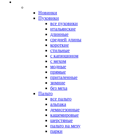
Новинки
Пуховики
все пуховики
итальянские
длинные
средней длины
короткие
стильные
с капюшоном
с мехом
модные
прямые
приталенные
зимние
без меха
Пальто
все пальто
альпака
демисезонные
кашемировые
шерстяные
пальто на меху
парки