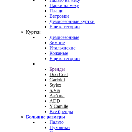
Пальто на меху
Парки на меху
Плащи
Ветровки
Демисезонные куртки
Еще категории
Куртки
Демисезонные
Зимние
Итальянские
Кожаные
Еще категории
Бренды
Dixi Coat
Garioldi
Stylex
S.Via
Албана
ADD
Y.Camille
Все бренды
Большие размеры
Пальто
Пуховики