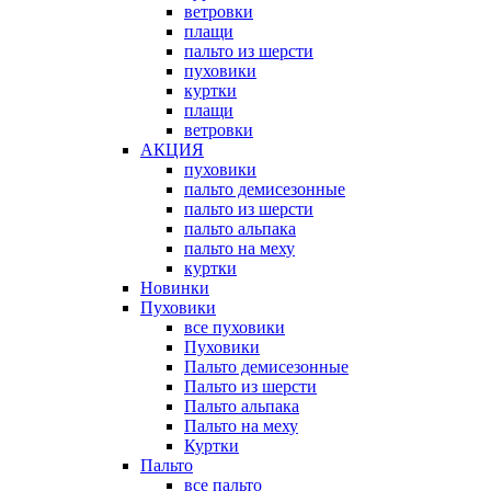
ветровки
плащи
пальто из шерсти
пуховики
куртки
плащи
ветровки
АКЦИЯ
пуховики
пальто демисезонные
пальто из шерсти
пальто альпака
пальто на меху
куртки
Новинки
Пуховики
все пуховики
Пуховики
Пальто демисезонные
Пальто из шерсти
Пальто альпака
Пальто на меху
Куртки
Пальто
все пальто