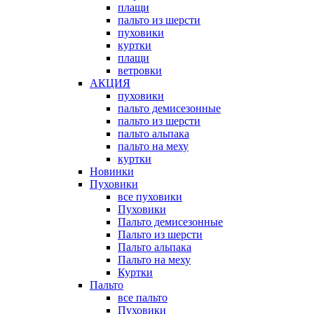
плащи
пальто из шерсти
пуховики
куртки
плащи
ветровки
АКЦИЯ
пуховики
пальто демисезонные
пальто из шерсти
пальто альпака
пальто на меху
куртки
Новинки
Пуховики
все пуховики
Пуховики
Пальто демисезонные
Пальто из шерсти
Пальто альпака
Пальто на меху
Куртки
Пальто
все пальто
Пуховики