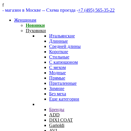
f
- магазин в Москве -
- Схема проезда -
+7 (495) 565-35-22
Женщинам
Новинки
Пуховики
Итальянские
Длинные
Средней длины
Короткие
Стильные
С капюшоном
С мехом
Модные
Прямые
Приталенные
Зимние
Без меха
Еще категории
Бренды
ADD
DIXI COAT
Garioldi
AVI