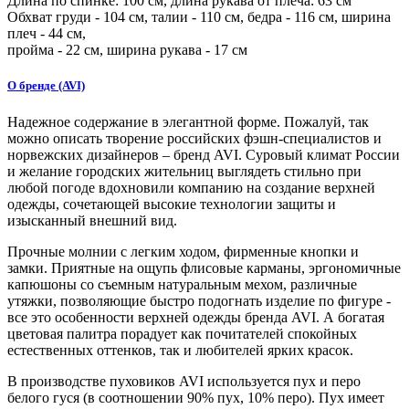
Длина по спинке:
100
см, длина рукава от плеча:
63
см
Обхват груди -
104
см, талии -
110
см, бедра -
116
см, ширина
плеч -
44
см,
пройма -
22
см, ширина рукава - 17 см
О бренде (AVI)
Надежное содержание в элегантной форме. Пожалуй, так
можно описать творение российских фэшн-специалистов и
норвежских дизайнеров – бренд AVI. Суровый климат России
и желание городских жительниц выглядеть стильно при
любой погоде вдохновили компанию на создание верхней
одежды, сочетающей высокие технологии защиты и
изысканный внешний вид.
Прочные молнии с легким ходом, фирменные кнопки и
замки. Приятные на ощупь флисовые карманы, эргономичные
капюшоны со съемным натуральным мехом, различные
утяжки, позволяющие быстро подогнать изделие по фигуре -
все это особенности верхней одежды бренда AVI. А богатая
цветовая палитра порадует как почитателей спокойных
естественных оттенков, так и любителей ярких красок.
В производстве пуховиков AVI используется пух и перо
белого гуся (в соотношении 90% пух, 10% перо). Пух имеет