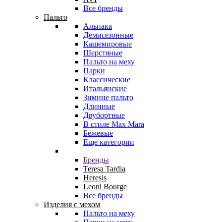
Все бренды
Пальто
Альпака
Демисезонные
Кашемировые
Шерстяные
Пальто на меху
Парки
Классические
Итальянские
Зимние пальто
Длинные
Двубортные
В стиле Max Mara
Бежевые
Еще категории
Бренды
Teresa Tardia
Heresis
Leoni Bourge
Все бренды
Изделия с мехом
Пальто на меху