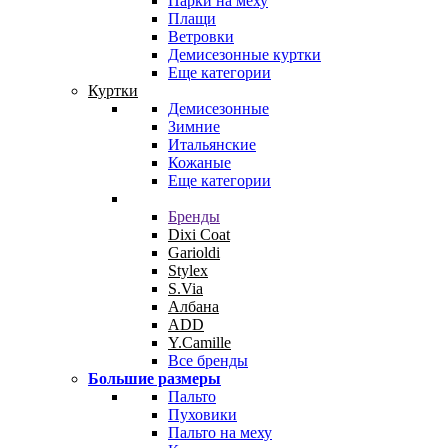
Парки на меху
Плащи
Ветровки
Демисезонные куртки
Еще категории
Куртки
Демисезонные
Зимние
Итальянские
Кожаные
Еще категории
Бренды
Dixi Coat
Garioldi
Stylex
S.Via
Албана
ADD
Y.Camille
Все бренды
Большие размеры
Пальто
Пуховики
Пальто на меху