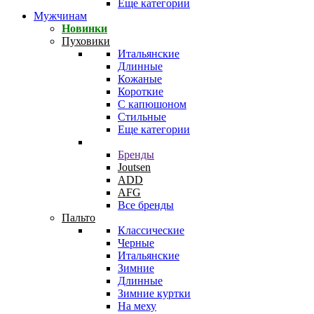
Еще категории
Мужчинам
Новинки
Пуховики
Итальянские
Длинные
Кожаные
Короткие
С капюшоном
Стильные
Еще категории
Бренды
Joutsen
ADD
AFG
Все бренды
Пальто
Классические
Черные
Итальянские
Зимние
Длинные
Зимние куртки
На меху