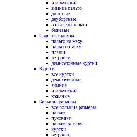
итальянские
зимние пальто
длинные
двубортные
в стиле max mara
бежевые
Изделия с мехом
пальто на меху
парки на меху
плащи
ветровки
демисезонные куртки
Куртки
все куртки
демисезонные
зимние
итальянские
кожаные
Большие размеры
все большие размеры
пальто
пуховики
пальто на меху
куртки
ветровки