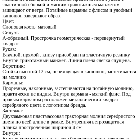
эластичной сборкой и мягким трикотажным манжетом
защищают от ветра. Потайные карманы с флисом и удобный
капюшон завершают образ.
Цвет:
Слоновая кость, матовый
Силуэт:
А-образный. Прострочка геометрическая - перевернутый
квадрат.
Рукав:
Втачной, прямой , книзу присобран на эластичную резинку.
Внутри трикотажный манжет. Линия плеча слегка спущена.
Воротник:
Стойка высотой 12 см, переходящая в капюшон, застегивается
на молнию
Карманы:
Прорезные, наклонные, застегиваются на потайную молнию,
практически не видны. Внутри кармана - мягкий флис. Под
правым карманом расположен металлический квадрат
серебряного цвета с логотипом бренда.
Застежка:
Двухзамковая пластмассовая тракторная молния серебристого
цвета по всей длине в рамке. Внутренняя ветрозащитная
планка простроченная шириной 4 см
Внутри:
Внутри контрастная подкладка бордового цвета, глянцевая.