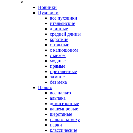
Новинки
Пуховики
все пуховики
итальянские
длинные
средней длины
короткие
стильные
с капюшоном
с мехом
модные
прямые
приталенные
зимние
без меха
Пальто
все пальто
альпака
демисезонные
кашемировые
шерстяные
пальто на меху
парки
классические