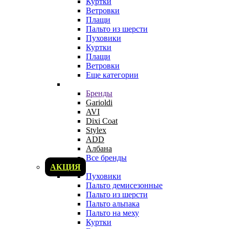
Куртки
Ветровки
Плащи
Пальто из шерсти
Пуховики
Куртки
Плащи
Ветровки
Еще категории
Бренды
Garioldi
AVI
Dixi Coat
Stylex
ADD
Албана
Все бренды
АКЦИЯ
Пуховики
Пальто демисезонные
Пальто из шерсти
Пальто альпака
Пальто на меху
Куртки