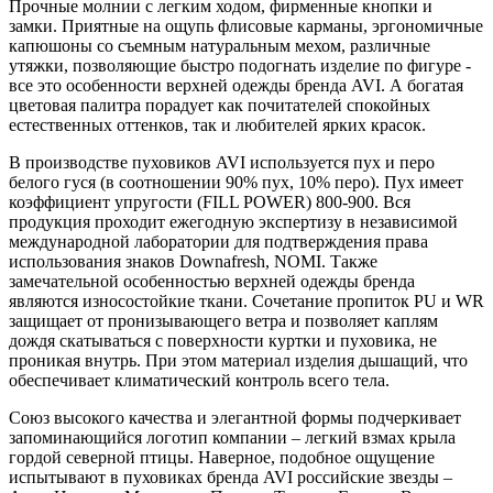
Прочные молнии с легким ходом, фирменные кнопки и
замки. Приятные на ощупь флисовые карманы, эргономичные
капюшоны со съемным натуральным мехом, различные
утяжки, позволяющие быстро подогнать изделие по фигуре -
все это особенности верхней одежды бренда AVI. А богатая
цветовая палитра порадует как почитателей спокойных
естественных оттенков, так и любителей ярких красок.
В производстве пуховиков AVI используется пух и перо
белого гуся (в соотношении 90% пух, 10% перо). Пух имеет
коэффициент упругости (FILL POWER) 800-900. Вся
продукция проходит ежегодную экспертизу в независимой
международной лаборатории для подтверждения права
использования знаков Downafresh, NOMI. Также
замечательной особенностью верхней одежды бренда
являются износостойкие ткани. Сочетание пропиток PU и WR
защищает от пронизывающего ветра и позволяет каплям
дождя скатываться с поверхности куртки и пуховика, не
проникая внутрь. При этом материал изделия дышащий, что
обеспечивает климатический контроль всего тела.
Союз высокого качества и элегантной формы подчеркивает
запоминающийся логотип компании – легкий взмах крыла
гордой северной птицы. Наверное, подобное ощущение
испытывают в пуховиках бренда AVI российские звезды –