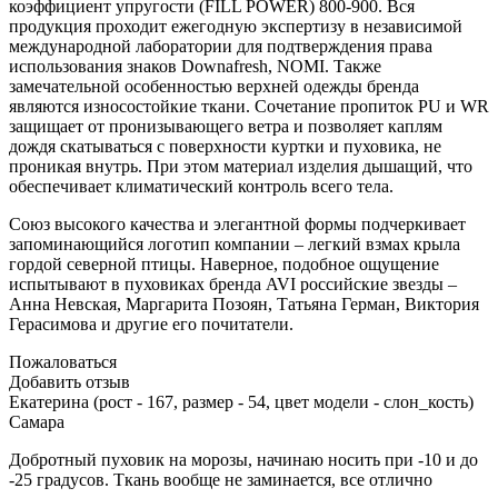
коэффициент упругости (FILL POWER) 800-900. Вся
продукция проходит ежегодную экспертизу в независимой
международной лаборатории для подтверждения права
использования знаков Downafresh, NOMI. Также
замечательной особенностью верхней одежды бренда
являются износостойкие ткани. Сочетание пропиток PU и WR
защищает от пронизывающего ветра и позволяет каплям
дождя скатываться с поверхности куртки и пуховика, не
проникая внутрь. При этом материал изделия дышащий, что
обеспечивает климатический контроль всего тела.
Союз высокого качества и элегантной формы подчеркивает
запоминающийся логотип компании – легкий взмах крыла
гордой северной птицы. Наверное, подобное ощущение
испытывают в пуховиках бренда AVI российские звезды –
Анна Невская, Маргарита Позоян, Татьяна Герман, Виктория
Герасимова и другие его почитатели.
Пожаловаться
Добавить отзыв
Екатерина (рост - 167, размер - 54, цвет модели - слон_кость)
Самара
Добротный пуховик на морозы, начинаю носить при -10 и до
-25 градусов. Ткань вообще не заминается, все отлично