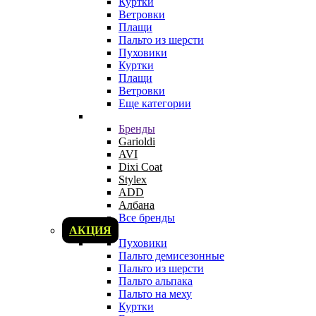
Куртки
Ветровки
Плащи
Пальто из шерсти
Пуховики
Куртки
Плащи
Ветровки
Еще категории
Бренды
Garioldi
AVI
Dixi Coat
Stylex
ADD
Албана
Все бренды
АКЦИЯ
Пуховики
Пальто демисезонные
Пальто из шерсти
Пальто альпака
Пальто на меху
Куртки