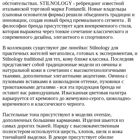
обстоятельствах. STILNOLOGY - ребрендинг известной
итальянской торговой марки Fontanelli. Новые владельцы
(сыновья основателя фирмы) решили объединить традиции и
инновации, создав новый бренд премиального сегмента . В
философии бренда присутствует идея вневременного стиля,
которая выражена через тонкое сочетание классического и
современного дизайна, элегантного и спортивного.
В коллекциях существуют две линейки: Stilnology для
практичных жителей мегаполиса, готовых к экспериментам, и
Stilnology traditional для тех, кому ближе классика. Последняя
представляет собой традиционные модели из овчины и
натуральной кожи в сочетании с высокотехнологичными
тканями, дополненные элегантными акцентами. Овчина с
пуховыми вставками в шоколадном оттенке, пуховики с
трикотажными деталями - вся эта продукция бренда не
оставит вас равнодушным. Изысканная цветовая палитра
варьируется от кремового до жемчужно-серого, шоколадно-
коричневого и классического черного.
Пастельные тона присутствуют в моделях oversize,
дополненных большими карманами. Изделия шьются из
самых дорогих тканей. Наряду с высококачественным
полиэстером используется шерсть, хлопок, шелк и кожа
тончайшей выделки. В декоре присутствует обилие