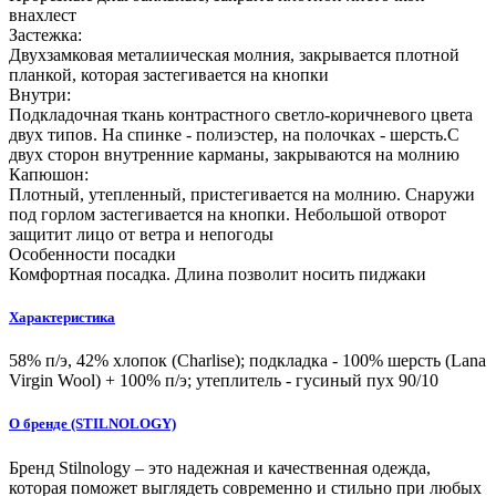
внахлест
Застежка:
Двухзамковая металиическая молния, закрывается плотной
планкой, которая застегивается на кнопки
Внутри:
Подкладочная ткань контрастного светло-коричневого цвета
двух типов. На спинке - полиэстер, на полочках - шерсть.С
двух сторон внутренние карманы, закрываются на молнию
Капюшон:
Плотный, утепленный, пристегивается на молнию. Снаружи
под горлом застегивается на кнопки. Небольшой отворот
защитит лицо от ветра и непогоды
Особенности посадки
Комфортная посадка. Длина позволит носить пиджаки
Характеристика
58% п/э, 42% хлопок (Charlise); подкладка - 100% шерсть (Lana
Virgin Wool) + 100% п/э; утеплитель - гусиный пух 90/10
О бренде (STILNOLOGY)
Бренд Stilnology – это надежная и качественная одежда,
которая поможет выглядеть современно и стильно при любых