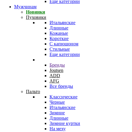
Еще категории
Мужчинам
Новинки
Пуховики
Итальянские
Длинные
Кожаные
Короткие
С капюшоном
Стильные
Еще категории
Бренды
Joutsen
ADD
AFG
Все бренды
Пальто
Классические
Черные
Итальянские
Зимние
Длинные
Зимние куртки
На меху