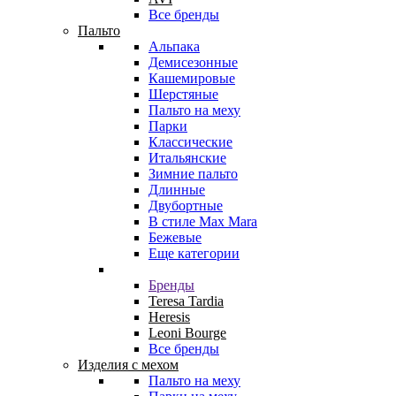
Все бренды
Пальто
Альпака
Демисезонные
Кашемировые
Шерстяные
Пальто на меху
Парки
Классические
Итальянские
Зимние пальто
Длинные
Двубортные
В стиле Max Mara
Бежевые
Еще категории
Бренды
Teresa Tardia
Heresis
Leoni Bourge
Все бренды
Изделия с мехом
Пальто на меху