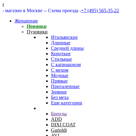
f
- магазин в Москве -
- Схема проезда -
+7 (495) 565-35-22
Женщинам
Новинки
Пуховики
Итальянские
Длинные
Средней длины
Короткие
Стильные
С капюшоном
С мехом
Модные
Прямые
Приталенные
Зимние
Без меха
Еще категории
Бренды
ADD
DIXI COAT
Garioldi
AVI