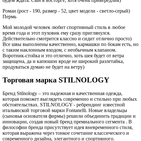
будем ждать. Сын в восторге, хотя очень привередлив)
Роман (рост - 190, размер - 52, цвет модели - светло-серый)
Пермь
Мой молодой человек любит спортивный стиль в любое
время года и этот пуховик ему сразу приглянулся.
Действительно смотрится классно и сидит отлично просто)
Все швы выполнены качественно, кармашки по бокам есть, но
с таким наклонным входом, с необычным клапаном.
Воротник-стойка и это отлично, хоть шея будет от ветра
защищена, да и капюшон вроде не широкий разлетайка,
продуваться думаю не будет на ветру)
Торговая марка STILNOLOGY
Бренд Stilnology – это надежная и качественная одежда,
которая поможет выглядеть современно и стильно при любых
обстоятельствах. STILNOLOGY - ребрендинг известной
итальянской торговой марки Fontanelli. Новые владельцы
(сыновья основателя фирмы) решили объединить традиции и
инновации, создав новый бренд премиального сегмента . В
философии бренда присутствует идея вневременного стиля,
которая выражена через тонкое сочетание классического и
современного дизайна, элегантного и спортивного.