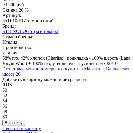
93 500 руб.
Скидка
20 %
Артикул:
55T010/F17-темно-синий
Бренд:
STILNOLOGY
(все товары)
Страна бренда:
Италия
Производство:
Италия
58% п/э, 42% хлопок (Charlise); подкладка - 100% шерсть (Lana
Virgin Wool) + 100% п/э; утеплитель - гусиный пух 90/10
Этот товар можно померить и купить в Магазине, Варшавское
шоссе 26
Добавить в корзину можно и без размера
RUS
50
52
54
56
58
60
В корзину
Перейти в корзину