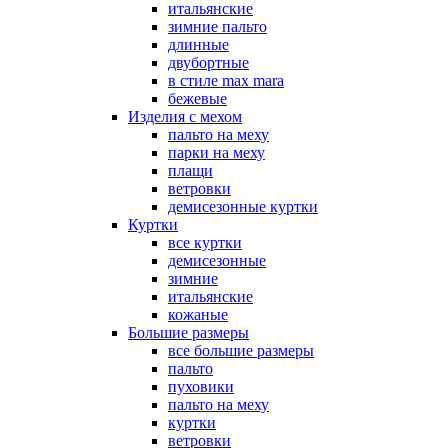
итальянские
зимние пальто
длинные
двубортные
в стиле max mara
бежевые
Изделия с мехом
пальто на меху
парки на меху
плащи
ветровки
демисезонные куртки
Куртки
все куртки
демисезонные
зимние
итальянские
кожаные
Большие размеры
все большие размеры
пальто
пуховики
пальто на меху
куртки
ветровки