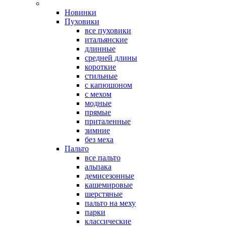
Новинки
Пуховики
все пуховики
итальянские
длинные
средней длины
короткие
стильные
с капюшоном
с мехом
модные
прямые
приталенные
зимние
без меха
Пальто
все пальто
альпака
демисезонные
кашемировые
шерстяные
пальто на меху
парки
классические