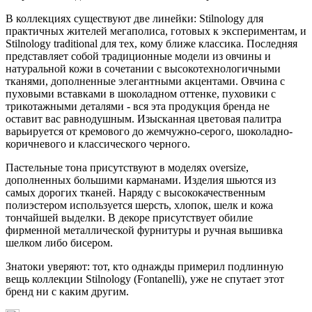
В коллекциях существуют две линейки: Stilnology для
практичных жителей мегаполиса, готовых к экспериментам, и
Stilnology traditional для тех, кому ближе классика. Последняя
представляет собой традиционные модели из овчины и
натуральной кожи в сочетании с высокотехнологичными
тканями, дополненные элегантными акцентами. Овчина с
пуховыми вставками в шоколадном оттенке, пуховики с
трикотажными деталями - вся эта продукция бренда не
оставит вас равнодушным. Изысканная цветовая палитра
варьируется от кремового до жемчужно-серого, шоколадно-
коричневого и классического черного.
Пастельные тона присутствуют в моделях oversize,
дополненных большими карманами. Изделия шьются из
самых дорогих тканей. Наряду с высококачественным
полиэстером используется шерсть, хлопок, шелк и кожа
тончайшей выделки. В декоре присутствует обилие
фирменной металлической фурнитуры и ручная вышивка
шелком либо бисером.
Знатоки уверяют: тот, кто однажды примерил подлинную
вещь коллекции Stilnology (Fontanelli), уже не спутает этот
бренд ни с каким другим.