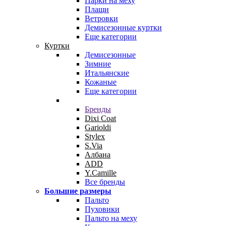
Парки на меху
Плащи
Ветровки
Демисезонные куртки
Еще категории
Куртки
Демисезонные
Зимние
Итальянские
Кожаные
Еще категории
Бренды
Dixi Coat
Garioldi
Stylex
S.Via
Албана
ADD
Y.Camille
Все бренды
Большие размеры
Пальто
Пуховики
Пальто на меху