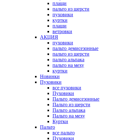
плащи
пальто из шерсти
пуховики
куртки
плащи
ветровки
АКЦИЯ
пуховики
пальто демисезонные
пальто из шерсти
пальто альпака
пальто на меху
куртки
Новинки
Пуховики
все пуховики
Пуховики
Пальто демисезонные
Пальто из шерсти
Пальто альпака
Пальто на меху
Куртки
Пальто
все пальто
Пуховики