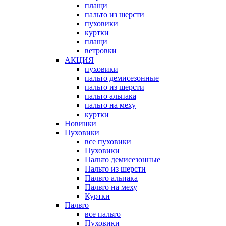
плащи
пальто из шерсти
пуховики
куртки
плащи
ветровки
АКЦИЯ
пуховики
пальто демисезонные
пальто из шерсти
пальто альпака
пальто на меху
куртки
Новинки
Пуховики
все пуховики
Пуховики
Пальто демисезонные
Пальто из шерсти
Пальто альпака
Пальто на меху
Куртки
Пальто
все пальто
Пуховики