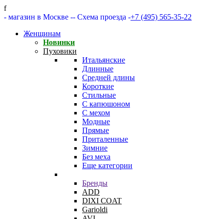
f
- магазин в Москве -
- Схема проезда -
+7 (495) 565-35-22
Женщинам
Новинки
Пуховики
Итальянские
Длинные
Средней длины
Короткие
Стильные
С капюшоном
С мехом
Модные
Прямые
Приталенные
Зимние
Без меха
Еще категории
Бренды
ADD
DIXI COAT
Garioldi
AVI