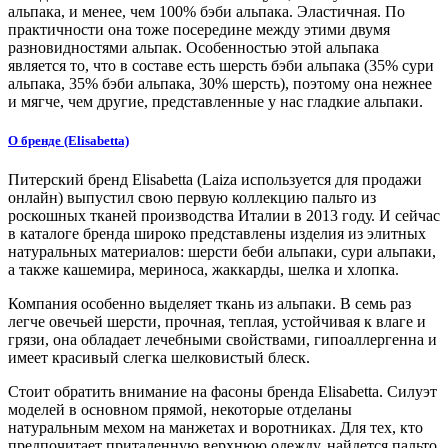
альпака, и менее, чем 100% бэби альпака. Эластичная. По
практичности она тоже посередине между этими двумя
разновидностями альпак. Особенностью этой альпака
является то, что в составе есть шерсть бэби альпака (35% сури
альпака, 35% бэби альпака, 30% шерсть), поэтому она нежнее
и мягче, чем другие, представленные у нас гладкие альпаки.
О бренде (Elisabetta)
Питерский бренд Elisabetta (Laiza используется для продажи
онлайн) выпустил свою первую коллекцию пальто из
роскошных тканей производства Италии в 2013 году. И сейчас
в каталоге бренда широко представлены изделия из элитных
натуральных материалов: шерсти беби альпаки, сури альпаки,
а также кашемира, мериноса, жаккарды, шелка и хлопка.
Компания особенно выделяет ткань из альпаки. В семь раз
легче овечьей шерсти, прочная, теплая, устойчивая к влаге и
грязи, она обладает лечебными свойствами, гипоаллергенна и
имеет красивый слегка шелковистый блеск.
Стоит обратить внимание на фасоны бренда Elisabetta. Силуэт
моделей в основном прямой, некоторые отделаны
натуральным мехом на манжетах и воротниках. Для тех, кто
предпочитает приталенную верхнюю одежду, найдется пальто