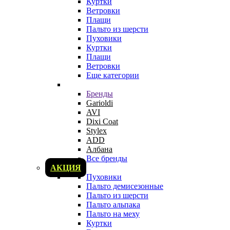
Куртки
Ветровки
Плащи
Пальто из шерсти
Пуховики
Куртки
Плащи
Ветровки
Еще категории
Бренды
Garioldi
AVI
Dixi Coat
Stylex
ADD
Албана
Все бренды
АКЦИЯ
Пуховики
Пальто демисезонные
Пальто из шерсти
Пальто альпака
Пальто на меху
Куртки