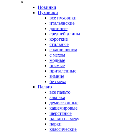
Новинки
Пуховики
все пуховики
итальянские
длинные
средней длины
короткие
стильные
с капюшоном
с мехом
модные
прямые
приталенные
зимние
без меха
Пальто
все пальто
альпака
демисезонные
кашемировые
шерстяные
пальто на меху
парки
классические