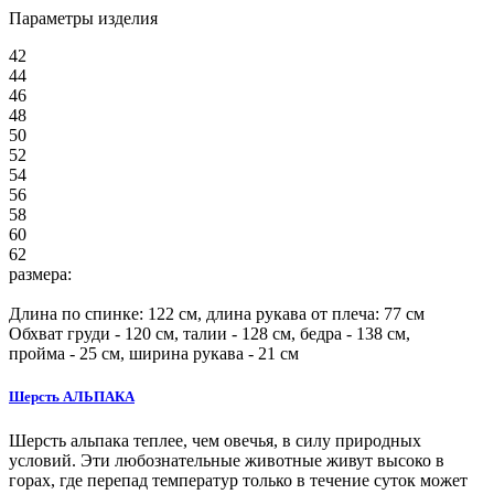
Параметры изделия
42
44
46
48
50
52
54
56
58
60
62
размера:
Длина по спинке:
122
см, длина рукава от плеча:
77
см
Обхват груди -
120
см, талии -
128
см, бедра -
138
см,
пройма -
25
см, ширина рукава - 21 см
Шерсть АЛЬПАКА
Шерсть альпака теплее, чем овечья, в силу природных
условий. Эти любознательные животные живут высоко в
горах, где перепад температур только в течение суток может