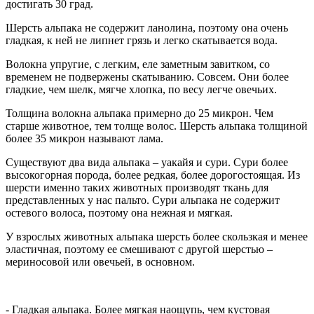
достигать 30 град.
Шерсть альпака не содержит ланолина, поэтому она очень
гладкая, к ней не липнет грязь и легко скатывается вода.
Волокна упругие, с легким, еле заметным завитком, со
временем не подвержены скатыванию. Совсем. Они более
гладкие, чем шелк, мягче хлопка, по весу легче овечьих.
Толщина волокна альпака примерно до 25 микрон. Чем
старше животное, тем толще волос. Шерсть альпака толщиной
более 35 микрон называют лама.
Существуют два вида альпака – уакайя и сури. Сури более
высокогорная порода, более редкая, более дорогостоящая. Из
шерсти именно таких животных производят ткань для
представленных у нас пальто. Сури альпака не содержит
остевого волоса, поэтому она нежная и мягкая.
У взрослых животных альпака шерсть более скользкая и менее
эластичная, поэтому ее смешивают с другой шерстью –
мериносовой или овечьей, в основном.
- Гладкая альпака. Более мягкая наощупь, чем кустовая