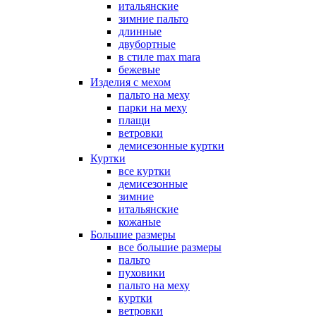
итальянские
зимние пальто
длинные
двубортные
в стиле max mara
бежевые
Изделия с мехом
пальто на меху
парки на меху
плащи
ветровки
демисезонные куртки
Куртки
все куртки
демисезонные
зимние
итальянские
кожаные
Большие размеры
все большие размеры
пальто
пуховики
пальто на меху
куртки
ветровки