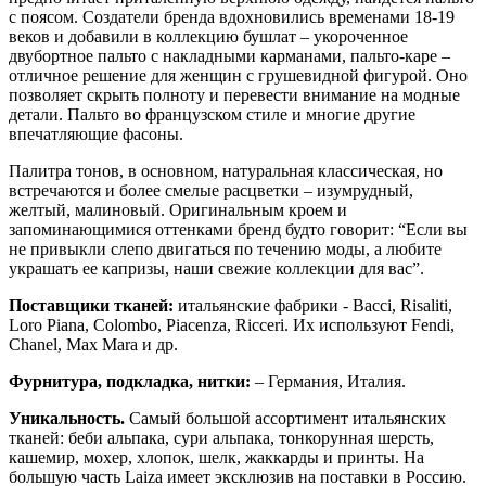
с поясом. Создатели бренда вдохновились временами 18-19
веков и добавили в коллекцию бушлат – укороченное
двубортное пальто с накладными карманами, пальто-каре –
отличное решение для женщин с грушевидной фигурой. Оно
позволяет скрыть полноту и перевести внимание на модные
детали. Пальто во французском стиле и многие другие
впечатляющие фасоны.
Палитра тонов, в основном, натуральная классическая, но
встречаются и более смелые расцветки – изумрудный,
желтый, малиновый. Оригинальным кроем и
запоминающимися оттенками бренд будто говорит: “Если вы
не привыкли слепо двигаться по течению моды, а любите
украшать ее капризы, наши свежие коллекции для вас”.
Поставщики тканей:
итальянские фабрики - Bacci, Risaliti,
Loro Piana, Colombo, Piacenza, Ricceri. Их используют Fendi,
Chanel, Max Mara и др.
Фурнитура, подкладка, нитки:
– Германия, Италия.
Уникальность.
Самый большой ассортимент итальянских
тканей: беби альпака, сури альпака, тонкорунная шерсть,
кашемир, мохер, хлопок, шелк, жаккарды и принты. На
большую часть Laiza имеет эксклюзив на поставки в Россию.