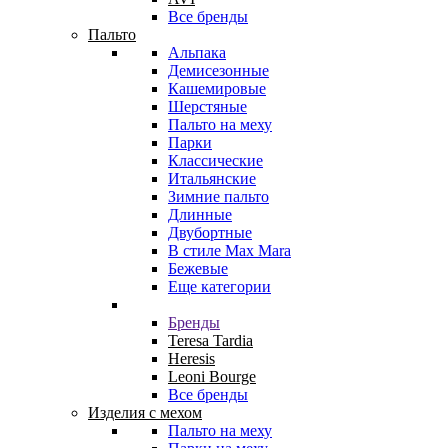
Все бренды
Пальто
Альпака
Демисезонные
Кашемировые
Шерстяные
Пальто на меху
Парки
Классические
Итальянские
Зимние пальто
Длинные
Двубортные
В стиле Max Mara
Бежевые
Еще категории
Бренды
Teresa Tardia
Heresis
Leoni Bourge
Все бренды
Изделия с мехом
Пальто на меху