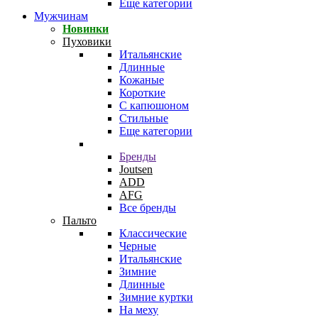
Еще категории
Мужчинам
Новинки
Пуховики
Итальянские
Длинные
Кожаные
Короткие
С капюшоном
Стильные
Еще категории
Бренды
Joutsen
ADD
AFG
Все бренды
Пальто
Классические
Черные
Итальянские
Зимние
Длинные
Зимние куртки
На меху