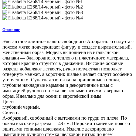
Описание
Элегантное длинное пальто свободного А-образного силуэта с
поясом мягко подчеркивает фигуру и создает выразительный,
женственный образ. Модель выполнена из итальянской
альпаки — благородного, теплого и пластичного материала,
который красиво струится в движении. Высокие боковые
разрезы добавляют легкость, рукав полуреглан позволяет
отвернуть манжет, а воротник-шалька делает силуэт особенно
утонченным. Супатная застежка на пришивные кнопки,
глубокие накладные карманы и декоративные швы с
имитацией ручного стежка шелковыми нитями завершают
образ. Идеально для осени и европейской зимы.
Цвет:
глубокий черный.
Силуэт:
А-образный, свободный с вытачками по груди от плеча. По
бокам высокие разрезы — 49 см. Широкий тканевый пояс со
вшитыми тонкими шлевками. Изделие декорировано
имитацией ручного стежка шелковой нитью по всем