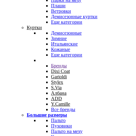
Парки на меху
Плащи
Ветровки
Демисезонные куртки
Еще категории
Куртки
Демисезонные
Зимние
Итальянские
Кожаные
Еще категории
Бренды
Dixi Coat
Garioldi
Stylex
S.Via
Албана
ADD
Y.Camille
Все бренды
Большие размеры
Пальто
Пуховики
Пальто на меху