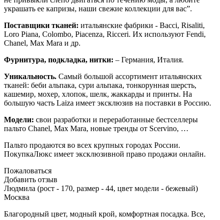
украшать ее капризы, наши свежие коллекции для вас”.
Поставщики тканей:
итальянские фабрики - Bacci, Risaliti,
Loro Piana, Colombo, Piacenza, Ricceri. Их используют Fendi,
Chanel, Max Mara и др.
Фурнитура, подкладка, нитки:
– Германия, Италия.
Уникальность.
Самый большой ассортимент итальянских
тканей: беби альпака, сури альпака, тонкорунная шерсть,
кашемир, мохер, хлопок, шелк, жаккарды и принты. На
большую часть Laiza имеет эксклюзив на поставки в Россию.
Модели:
свои разработки и переработанные бестселлеры
пальто Chanel, Max Mara, новые тренды от Scervino, …
Пальто продаются во всех крупных городах России.
ПокупкаЛюкс имеет эксклюзивной право продажи онлайн.
Пожаловаться
Добавить отзыв
Людмила (рост - 170, размер - 44, цвет модели - бежевый)
Москва
Благородный цвет, модный крой, комфортная посадка. Все,