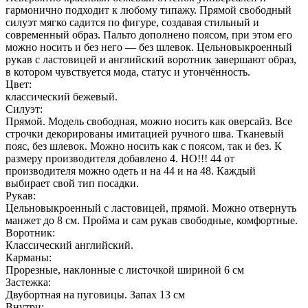
гармонично подходит к любому типажу. Прямой свободный
силуэт мягко садится по фигуре, создавая стильный и
современный образ. Пальто дополнено поясом, при этом его
можно носить и без него — без шлевок. Цельновыкроенный
рукав с ластовицей и английский воротник завершают образ,
в котором чувствуется мода, статус и утончённость.
Цвет:
классический бежевый.
Силуэт:
Прямой. Модель свободная, можно носить как оверсайз. Все
строчки декорированы имитацией ручного шва. Тканевый
пояс, без шлевок. Можно носить как с поясом, так и без. К
размеру производителя добавлено 4. НО!!! 44 от
производителя можно одеть и на 44 и на 48. Каждый
выбирает свой тип посадки.
Рукав:
Цельновыкроенный с ластовицей, прямой. Можно отвернуть
манжет до 8 см. Пройма и сам рукав свободные, комфортные.
Воротник:
Классический английский.
Карманы:
Прорезные, наклонные с листочкой шириной 6 см
Застежка:
Двубортная на пуговицы. Запах 13 см
Внутри: