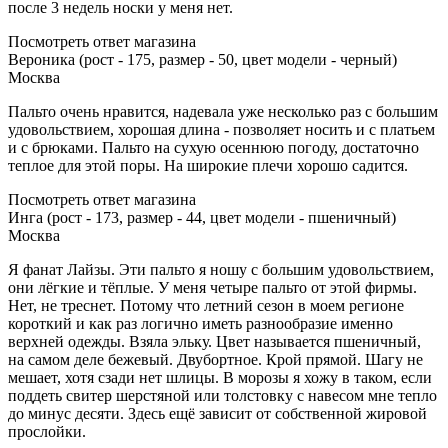
после 3 недель носки у меня нет.
Посмотреть ответ магазина
Вероника (рост - 175, размер - 50, цвет модели - черный)
Москва
Пальто очень нравится, надевала уже несколько раз с большим
удовольствием, хорошая длина - позволяет носить и с платьем
и с брюками. Пальто на сухую осеннюю погоду, достаточно
теплое для этой поры. На широкие плечи хорошо садится.
Посмотреть ответ магазина
Инга (рост - 173, размер - 44, цвет модели - пшеничный)
Москва
Я фанат Лайзы. Эти пальто я ношу с большим удовольствием,
они лёгкие и тёплые. У меня четыре пальто от этой фирмы.
Нет, не треснет. Потому что летний сезон в моем регионе
короткий и как раз логично иметь разнообразие именно
верхней одежды. Взяла эльку. Цвет называется пшеничный,
на самом деле бежевый. Двубортное. Крой прямой. Шагу не
мешает, хотя сзади нет шлицы. В морозы я хожу в таком, если
поддеть свитер шерстяной или толстовку с навесом мне тепло
до минус десяти. Здесь ещё зависит от собственной жировой
прослойки.