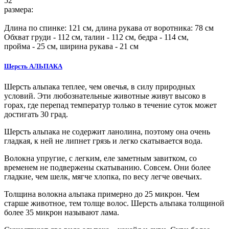
52
размера:
Длина по спинке:
121
см, длина рукава от воротника: 78 см
Обхват груди -
112
см, талии -
112
см, бедра -
114
см,
пройма -
25
см, ширина рукава - 21 см
Шерсть АЛЬПАКА
Шерсть альпака теплее, чем овечья, в силу природных
условий. Эти любознательные животные живут высоко в
горах, где перепад температур только в течение суток может
достигать 30 град.
Шерсть альпака не содержит ланолина, поэтому она очень
гладкая, к ней не липнет грязь и легко скатывается вода.
Волокна упругие, с легким, еле заметным завитком, со
временем не подвержены скатыванию. Совсем. Они более
гладкие, чем шелк, мягче хлопка, по весу легче овечьих.
Толщина волокна альпака примерно до 25 микрон. Чем
старше животное, тем толще волос. Шерсть альпака толщиной
более 35 микрон называют лама.