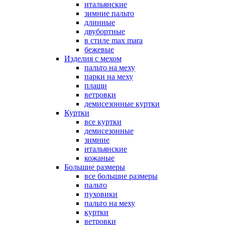
итальянские
зимние пальто
длинные
двубортные
в стиле max mara
бежевые
Изделия с мехом
пальто на меху
парки на меху
плащи
ветровки
демисезонные куртки
Куртки
все куртки
демисезонные
зимние
итальянские
кожаные
Большие размеры
все большие размеры
пальто
пуховики
пальто на меху
куртки
ветровки