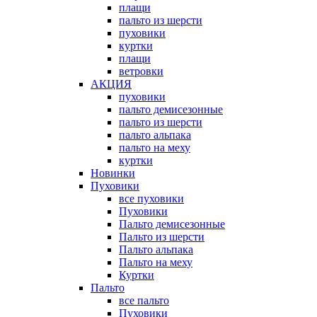
плащи
пальто из шерсти
пуховики
куртки
плащи
ветровки
АКЦИЯ
пуховики
пальто демисезонные
пальто из шерсти
пальто альпака
пальто на меху
куртки
Новинки
Пуховики
все пуховики
Пуховики
Пальто демисезонные
Пальто из шерсти
Пальто альпака
Пальто на меху
Куртки
Пальто
все пальто
Пуховики