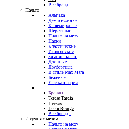
Все бренды
Пальто
Альпака
Демисезонные
Кашемировые
Шерстяные
Пальто на меху
Парки
Классические
Итальянские
Зимние пальто
Длинные
Двубортные
В стиле Max Mara
Бежевые
Еще категории
Бренды
Teresa Tardia
Heresis
Leoni Bourge
Все бренды
Изделия с мехом
Пальто на меху