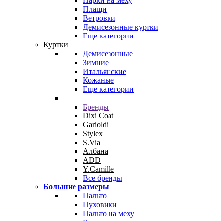
Парки на меху
Плащи
Ветровки
Демисезонные куртки
Еще категории
Куртки
Демисезонные
Зимние
Итальянские
Кожаные
Еще категории
Бренды
Dixi Coat
Garioldi
Stylex
S.Via
Албана
ADD
Y.Camille
Все бренды
Большие размеры
Пальто
Пуховики
Пальто на меху