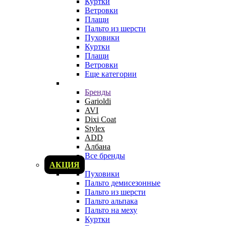
Куртки
Ветровки
Плащи
Пальто из шерсти
Пуховики
Куртки
Плащи
Ветровки
Еще категории
Бренды
Garioldi
AVI
Dixi Coat
Stylex
ADD
Албана
Все бренды
АКЦИЯ
Пуховики
Пальто демисезонные
Пальто из шерсти
Пальто альпака
Пальто на меху
Куртки