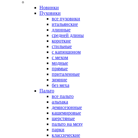
Новинки
Пуховики
все пуховики
итальянские
длинные
средней длины
короткие
стильные
с капюшоном
с мехом
модные
прямые
приталенные
зимние
без меха
Пальто
все пальто
альпака
демисезонные
кашемировые
шерстяные
пальто на меху
парки
классические