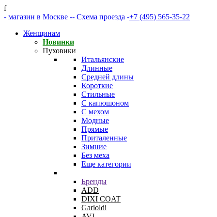
f
- магазин в Москве -
- Схема проезда -
+7 (495) 565-35-22
Женщинам
Новинки
Пуховики
Итальянские
Длинные
Средней длины
Короткие
Стильные
С капюшоном
С мехом
Модные
Прямые
Приталенные
Зимние
Без меха
Еще категории
Бренды
ADD
DIXI COAT
Garioldi
AVI