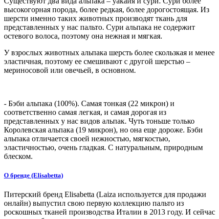
Существуют два вида альпака – уакайя и сури. Сури более
высокогорная порода, более редкая, более дорогостоящая. Из
шерсти именно таких животных производят ткань для
представленных у нас пальто. Сури альпака не содержит
остевого волоса, поэтому она нежная и мягкая.
У взрослых животных альпака шерсть более скользкая и менее
эластичная, поэтому ее смешивают с другой шерстью –
мериносовой или овечьей, в основном.
- Бэби альпака (100%). Самая тонкая (22 микрон) и
соответственно самая легкая, и самая дорогая из
представленных у нас видов альпак. Чуть тоньше только
Королевская альпака (19 микрон), но она еще дороже. Бэби
альпака отличается своей нежностью, мягкостью,
эластичностью, очень гладкая. С натуральным, природным
блеском.
О бренде (Elisabetta)
Питерский бренд Elisabetta (Laiza используется для продажи
онлайн) выпустил свою первую коллекцию пальто из
роскошных тканей производства Италии в 2013 году. И сейчас