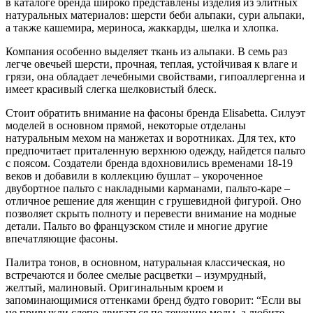
в каталоге бренда широко представлены изделия из элитных
натуральных материалов: шерсти беби альпаки, сури альпаки,
а также кашемира, мериноса, жаккарды, шелка и хлопка.
Компания особенно выделяет ткань из альпаки. В семь раз
легче овечьей шерсти, прочная, теплая, устойчивая к влаге и
грязи, она обладает лечебными свойствами, гипоаллергенна и
имеет красивый слегка шелковистый блеск.
Стоит обратить внимание на фасоны бренда Elisabetta. Силуэт
моделей в основном прямой, некоторые отделаны
натуральным мехом на манжетах и воротниках. Для тех, кто
предпочитает приталенную верхнюю одежду, найдется пальто
с поясом. Создатели бренда вдохновились временами 18-19
веков и добавили в коллекцию бушлат – укороченное
двубортное пальто с накладными карманами, пальто-каре –
отличное решение для женщин с грушевидной фигурой. Оно
позволяет скрыть полноту и перевести внимание на модные
детали. Пальто во французском стиле и многие другие
впечатляющие фасоны.
Палитра тонов, в основном, натуральная классическая, но
встречаются и более смелые расцветки – изумрудный,
желтый, малиновый. Оригинальным кроем и
запоминающимися оттенками бренд будто говорит: “Если вы
не привыкли слепо двигаться по течению моды, а любите