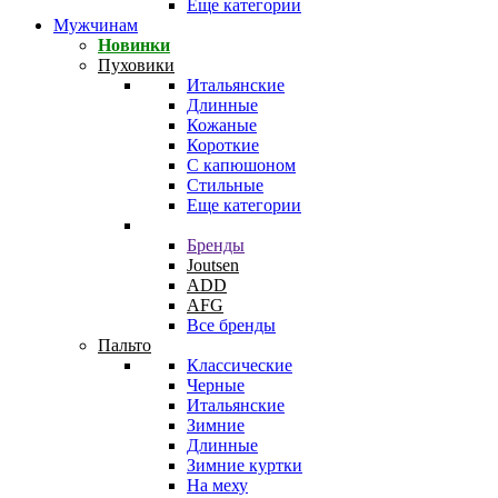
Еще категории
Мужчинам
Новинки
Пуховики
Итальянские
Длинные
Кожаные
Короткие
С капюшоном
Стильные
Еще категории
Бренды
Joutsen
ADD
AFG
Все бренды
Пальто
Классические
Черные
Итальянские
Зимние
Длинные
Зимние куртки
На меху