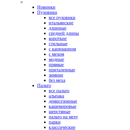
Новинки
Пуховики
все пуховики
итальянские
длинные
средней длины
короткие
стильные
с капюшоном
с мехом
модные
прямые
приталенные
зимние
без меха
Пальто
все пальто
альпака
демисезонные
кашемировые
шерстяные
пальто на меху
парки
классические