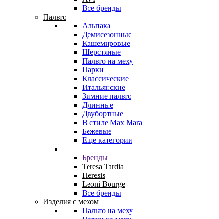
Все бренды
Пальто
Альпака
Демисезонные
Кашемировые
Шерстяные
Пальто на меху
Парки
Классические
Итальянские
Зимние пальто
Длинные
Двубортные
В стиле Max Mara
Бежевые
Еще категории
Бренды
Teresa Tardia
Heresis
Leoni Bourge
Все бренды
Изделия с мехом
Пальто на меху