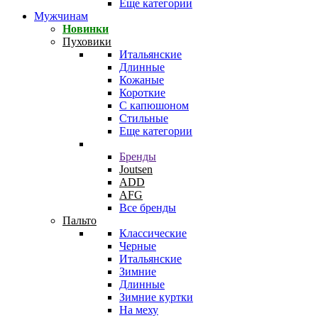
Еще категории
Мужчинам
Новинки
Пуховики
Итальянские
Длинные
Кожаные
Короткие
С капюшоном
Стильные
Еще категории
Бренды
Joutsen
ADD
AFG
Все бренды
Пальто
Классические
Черные
Итальянские
Зимние
Длинные
Зимние куртки
На меху