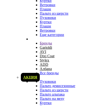
Куртки
Ветровки
Плащи
Пальто из шерсти
Пуховики
Куртки
Плащи
Ветровки
Еще категории
Бренды
Garioldi
AVI
Dixi Coat
Stylex
ADD
Албана
Все бренды
АКЦИЯ
Пуховики
Пальто демисезонные
Пальто из шерсти
Пальто альпака
Пальто на меху
Куртки