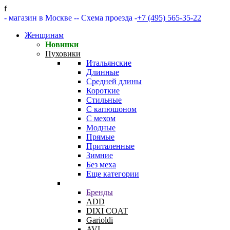
f
- магазин в Москве -
- Схема проезда -
+7 (495) 565-35-22
Женщинам
Новинки
Пуховики
Итальянские
Длинные
Средней длины
Короткие
Стильные
С капюшоном
С мехом
Модные
Прямые
Приталенные
Зимние
Без меха
Еще категории
Бренды
ADD
DIXI COAT
Garioldi
AVI