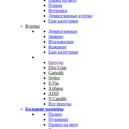
Парки на меху
Плащи
Ветровки
Демисезонные куртки
Еще категории
Куртки
Демисезонные
Зимние
Итальянские
Кожаные
Еще категории
Бренды
Dixi Coat
Garioldi
Stylex
S.Via
Албана
ADD
Y.Camille
Все бренды
Большие размеры
Пальто
Пуховики
Пальто на меху