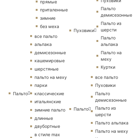
Пуховики
прямые
Пальто
приталенные
демисезонные
зимние
Пальто из
без меха
шерсти
Пуховики
все пальто
Пальто
альпака
альпака
демисезонные
Пальто на
меху
кашемировые
Куртки
шерстяные
пальто на меху
все пальто
парки
Пуховики
Пальто
классические
Пальто
демисезонные
итальянские
Пальто из
Пальто
зимние пальто
шерсти
длинные
Пальто альпака
двубортные
Пальто на меху
в стиле max