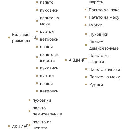
шерсти
пальто
Пальто альпака
пуховики
Пальто на меху
пальто на
меху
Куртки
куртки
Пуховики
Большие
ветровки
размеры
Пальто
плащи
демисезонные
пальто из
Пальто из
АКЦИЯ
шерсти
шерсти
пуховики
Пальто альпака
куртки
Пальто на меху
плащи
Куртки
ветровки
пуховики
пальто
демисезонные
пальто из
АКЦИЯ
шерсти