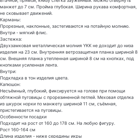
Втачной, прямой, книзу слегка зауженный. Можно отвернуть
манжет до 7 см. Пройма глубокая. Ширина рукава комфортная,
не сковывает движений.
Карманы:
Прорезные, наклонные, застегиваются на потайную молнию.
Внутри - мягкий флис.
Застежка:
Двухзамковая металлическая молния YKK не доходит до низа
изделия на 23 см. Внутренняя ветрозащитная планка шириной 8
см. Внешняя планка утепленная шириной 8 см на кнопках, под
кнопками усиленная лента.
Внутри:
Подкладка в тон изделия цвета.
Капюшон:
Несъёмный, глубокий, фиксируется на голове при помощи
обтяжной пуговицы с прорезиненной петлей. Меховая отделка
из шкурок норки по манжету шириной 11 см, съёмная,
пристегивается на пуговицы.
Особенности посадки
Подходит на рост от 160 до 178 см. На любую фигуру.
Рост 160-164 см
Длина изделия - ниже середины икры