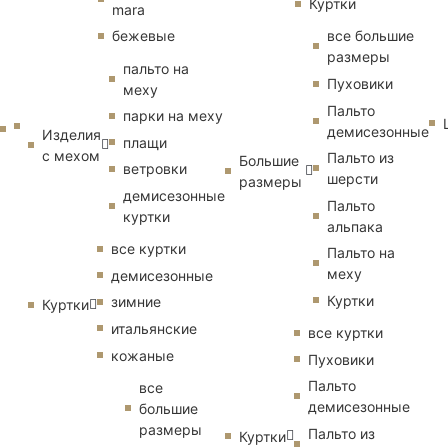
Куртки
mara
бежевые
все большие
размеры
пальто на
Пуховики
меху
Пальто
парки на меху
демисезонные
Изделия
плащи
с мехом
Пальто из
Большие
ветровки
шерсти
размеры
демисезонные
Пальто
куртки
альпака
все куртки
Пальто на
меху
демисезонные
Куртки
зимние
Куртки
итальянские
все куртки
кожаные
Пуховики
Пальто
все
демисезонные
большие
размеры
Пальто из
Куртки