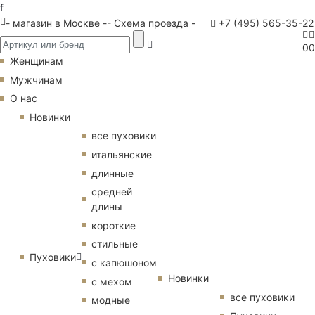
f
- магазин в Москве -
- Схема проезда -
+7 (495) 565-35-22
0
0
Женщинам
Мужчинам
О нас
Новинки
все пуховики
итальянские
длинные
средней
длины
короткие
стильные
Пуховики
с капюшоном
Новинки
с мехом
все пуховики
модные