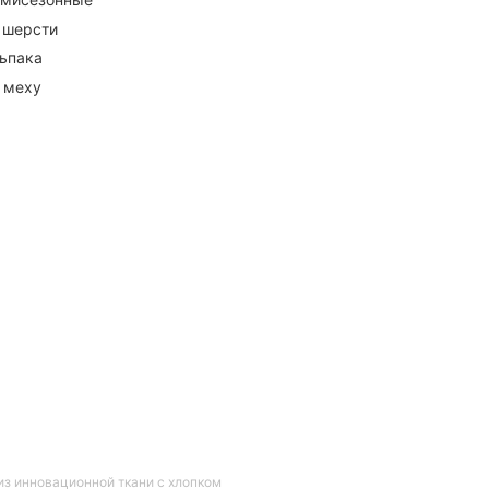
 шерсти
ьпака
 меху
из инновационной ткани с хлопком