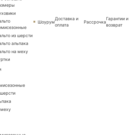
азмеры
уховики
Доставка и
Гарантии и
альто
Шоурум
Рассрочка
оплата
возврат
емисезонные
альто из шерсти
альто альпака
альто на меху
уртки
и
емисезонные
 шерсти
ьпака
 меху
емисезонные