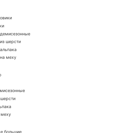
ховики
ки
 демисезонные
 из шерсти
 альпака
 на меху
о
емисезонные
 шерсти
ьпака
 меху
се большие