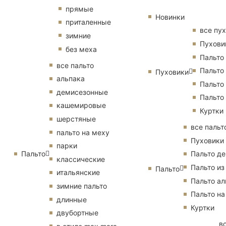
Все
Все
Еще
прямые
категории
Новинки
Все
бренды
бренды
приталенные
все пу
бренды
зимние
Пухови
без меха
Пальто
все пальто
Пальто
Пуховики
альпака
Пальто
демисезонные
Пальто
кашемировые
Куртки
шерстяные
все пальт
пальто на меху
Пуховики
парки
Пальто
Пальто д
классические
Пальто из
Пальто
итальянские
Пальто ал
зимние пальто
Пальто на
длинные
Куртки
двубортные
в