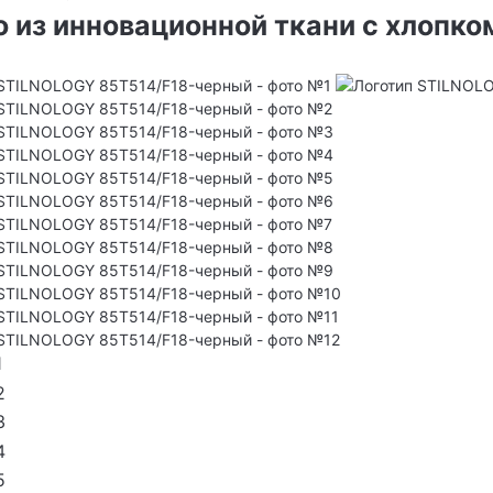
о из инновационной ткани с хлопко
1
2
3
4
5