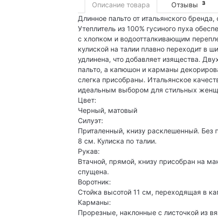
3
Описание товара
Отзывы
Длинное пальто от итальянского бренда, 
Утеплитель из 100% гусиного пуха обеспе
с хлопком и водоотталкивающим перепле
кулиской на талии плавно переходит в ш
удлинена, что добавляет изящества. Дву
пальто, а капюшон и карманы декориро
слегка присобраны. Итальянское качест
идеальным выбором для стильных женщ
Цвет:
Черный, матовый
Силуэт:
Приталенный, книзу расклешенный. Без п
8 см. Кулиска по талии.
Рукав:
Втачной, прямой, книзу присобран на ма
спущена.
Воротник:
Стойка высотой 11 см, переходящая в ка
Карманы:
Прорезные, наклонные с листочкой из вя