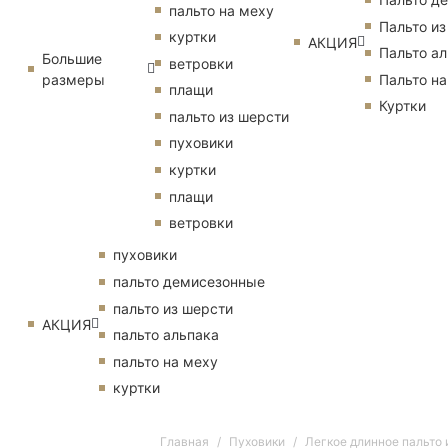
пальто на меху
Пальто из
куртки
АКЦИЯ
Пальто ал
Большие
ветровки
размеры
Пальто на
плащи
Куртки
пальто из шерсти
пуховики
куртки
плащи
ветровки
пуховики
пальто демисезонные
пальто из шерсти
АКЦИЯ
пальто альпака
пальто на меху
куртки
Главная
Пуховики
Легкое длинное пальто 