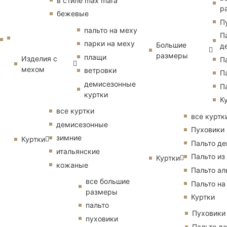
в стиле max mara
р
бежевые
П
пальто на меху
П
парки на меху
Большие
д
размеры
плащи
Изделия с
П
мехом
ветровки
П
демисезонные
П
куртки
К
все куртки
все куртк
демисезонные
Пуховики
зимние
Куртки
Пальто д
итальянские
Пальто из
Куртки
кожаные
Пальто ал
все большие
Пальто на
размеры
Куртки
пальто
Пуховики
пуховики
Пальто д