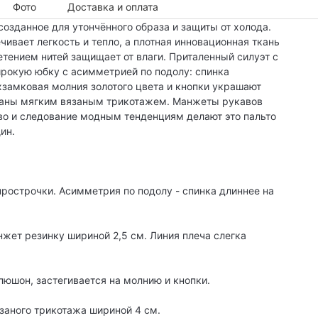
Фото
Доставка и оплата
созданное для утончённого образа и защиты от холода.
чивает легкость и тепло, а плотная инновационная ткань
тением нитей защищает от влаги. Приталенный силуэт с
ирокую юбку с асимметрией по подолу: спинка
хзамковая молния золотого цвета и кнопки украшают
ваны мягким вязаным трикотажем. Манжеты рукавов
во и следование модным тенденциям делают это пальто
ин.
рострочки. Асимметрия по подолу - спинка длиннее на
нжет резинку шириной 2,5 см. Линия плеча слегка
пюшон, застегивается на молнию и кнопки.
заного трикотажа шириной 4 см.