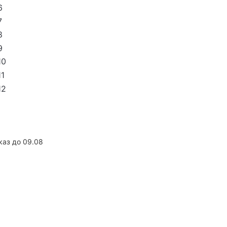
6
7
8
9
10
11
12
каз до 09.08