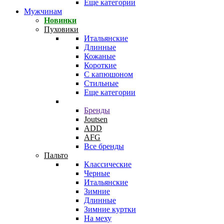
Еще категории
Мужчинам
Новинки
Пуховики
Итальянские
Длинные
Кожаные
Короткие
С капюшоном
Стильные
Еще категории
Бренды
Joutsen
ADD
AFG
Все бренды
Пальто
Классические
Черные
Итальянские
Зимние
Длинные
Зимние куртки
На меху