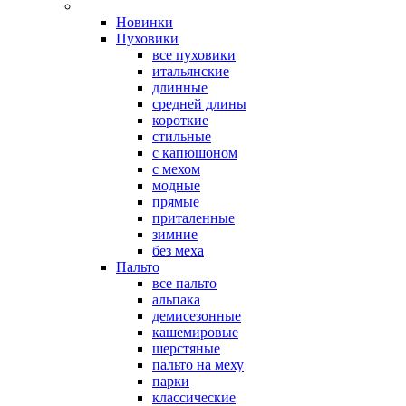
Новинки
Пуховики
все пуховики
итальянские
длинные
средней длины
короткие
стильные
с капюшоном
с мехом
модные
прямые
приталенные
зимние
без меха
Пальто
все пальто
альпака
демисезонные
кашемировые
шерстяные
пальто на меху
парки
классические