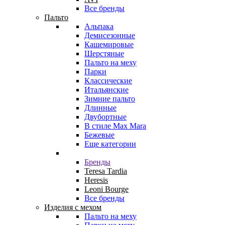
Все бренды
Пальто
Альпака
Демисезонные
Кашемировые
Шерстяные
Пальто на меху
Парки
Классические
Итальянские
Зимние пальто
Длинные
Двубортные
В стиле Max Mara
Бежевые
Еще категории
Бренды
Teresa Tardia
Heresis
Leoni Bourge
Все бренды
Изделия с мехом
Пальто на меху