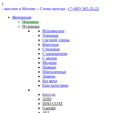
f
- магазин в Москве -
- Схема проезда -
+7 (495) 565-35-22
Женщинам
Новинки
Пуховики
Итальянские
Длинные
Средней длины
Короткие
Стильные
С капюшоном
С мехом
Модные
Прямые
Приталенные
Зимние
Без меха
Еще категории
Бренды
ADD
DIXI COAT
Garioldi
AVI