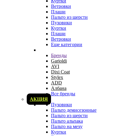
Куртки
Ветровки
Плащи
Пальто из шерсти
Пуховики
Куртки
Плащи
Ветровки
Еще категории
Бренды
Garioldi
AVI
Dixi Coat
Stylex
ADD
Албана
Все бренды
АКЦИЯ
Пуховики
Пальто демисезонные
Пальто из шерсти
Пальто альпака
Пальто на меху
Куртки