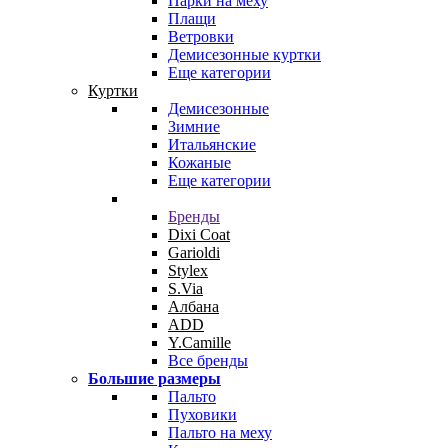
Парки на меху
Плащи
Ветровки
Демисезонные куртки
Еще категории
Куртки
Демисезонные
Зимние
Итальянские
Кожаные
Еще категории
Бренды
Dixi Coat
Garioldi
Stylex
S.Via
Албана
ADD
Y.Camille
Все бренды
Большие размеры
Пальто
Пуховики
Пальто на меху