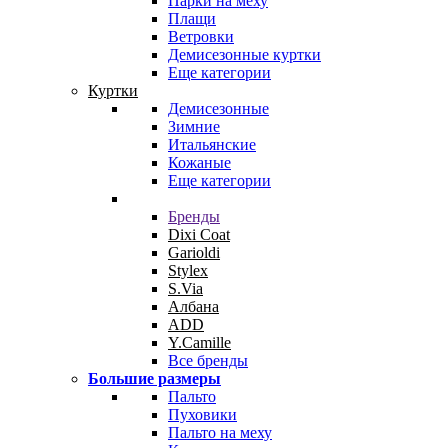
Парки на меху
Плащи
Ветровки
Демисезонные куртки
Еще категории
Куртки
Демисезонные
Зимние
Итальянские
Кожаные
Еще категории
Бренды
Dixi Coat
Garioldi
Stylex
S.Via
Албана
ADD
Y.Camille
Все бренды
Большие размеры
Пальто
Пуховики
Пальто на меху