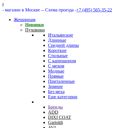
f
- магазин в Москве -
- Схема проезда -
+7 (495) 565-35-22
Женщинам
Новинки
Пуховики
Итальянские
Длинные
Средней длины
Короткие
Стильные
С капюшоном
С мехом
Модные
Прямые
Приталенные
Зимние
Без меха
Еще категории
Бренды
ADD
DIXI COAT
Garioldi
AVI