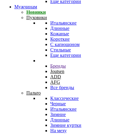
Еще категории
Мужчинам
Новинки
Пуховики
Итальянские
Длинные
Кожаные
Короткие
С капюшоном
Стильные
Еще категории
Бренды
Joutsen
ADD
AFG
Все бренды
Пальто
Классические
Черные
Итальянские
Зимние
Длинные
Зимние куртки
На меху