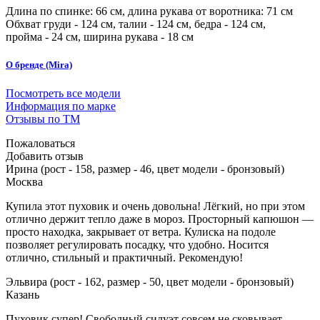
Длина по спинке:
66
см, длина рукава от воротника: 71 см
Обхват груди -
124
см, талии -
124
см, бедра -
124
см,
пройма -
24
см, ширина рукава - 18 см
О бренде (Mira)
Посмотреть все модели
Информация по марке
Отзывы по ТМ
Пожаловаться
Добавить отзыв
Ирина (рост - 158, размер - 46, цвет модели - бронзовый)
Москва
Купила этот пуховик и очень довольна! Лёгкий, но при этом
отлично держит тепло даже в мороз. Просторный капюшон —
просто находка, закрывает от ветра. Кулиска на подоле
позволяет регулировать посадку, что удобно. Носится
отлично, стильный и практичный. Рекомендую!
Эльвира (рост - 162, размер - 50, цвет модели - бронзовый)
Казань
Пуховик супер! Свободный силуэт совсем не сковывает