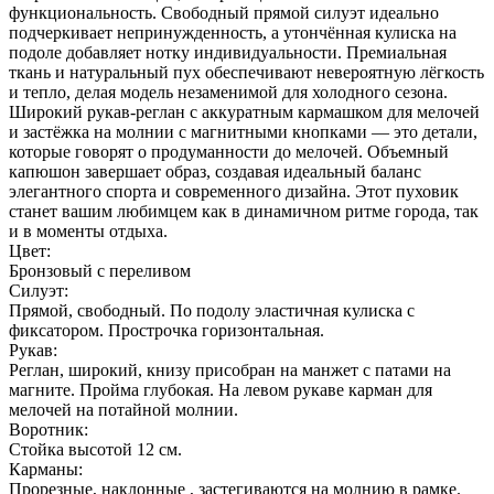
функциональность. Свободный прямой силуэт идеально
подчеркивает непринужденность, а утончённая кулиска на
подоле добавляет нотку индивидуальности. Премиальная
ткань и натуральный пух обеспечивают невероятную лёгкость
и тепло, делая модель незаменимой для холодного сезона.
Широкий рукав-реглан с аккуратным кармашком для мелочей
и застёжка на молнии с магнитными кнопками — это детали,
которые говорят о продуманности до мелочей. Объемный
капюшон завершает образ, создавая идеальный баланс
элегантного спорта и современного дизайна. Этот пуховик
станет вашим любимцем как в динамичном ритме города, так
и в моменты отдыха.
Цвет:
Бронзовый с переливом
Силуэт:
Прямой, свободный. По подолу эластичная кулиска с
фиксатором. Прострочка горизонтальная.
Рукав:
Реглан, широкий, книзу присобран на манжет с патами на
магните. Пройма глубокая. На левом рукаве карман для
мелочей на потайной молнии.
Воротник:
Стойка высотой 12 см.
Карманы:
Прорезные, наклонные , застегиваются на молнию в рамке.