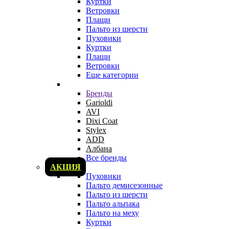
Куртки
Ветровки
Плащи
Пальто из шерсти
Пуховики
Куртки
Плащи
Ветровки
Еще категории
Бренды
Garioldi
AVI
Dixi Coat
Stylex
ADD
Албана
Все бренды
АКЦИЯ
Пуховики
Пальто демисезонные
Пальто из шерсти
Пальто альпака
Пальто на меху
Куртки