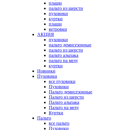
плащи
пальто из шерсти
пуховики
куртки
плащи
ветровки
АКЦИЯ
пуховики
пальто демисезонные
пальто из шерсти
пальто альпака
пальто на меху
куртки
Новинки
Пуховики
все пуховики
Пуховики
Пальто демисезонные
Пальто из шерсти
Пальто альпака
Пальто на меху
Куртки
Пальто
все пальто
Пуховики