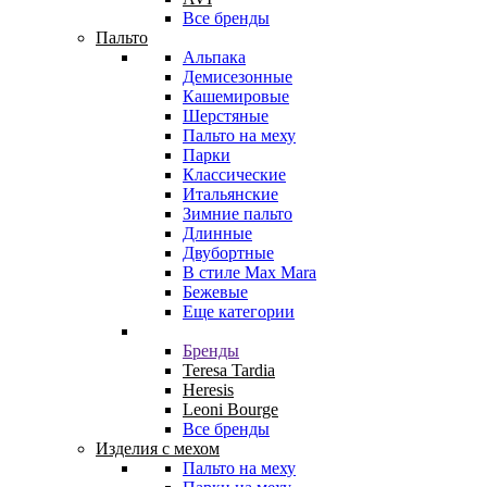
Все бренды
Пальто
Альпака
Демисезонные
Кашемировые
Шерстяные
Пальто на меху
Парки
Классические
Итальянские
Зимние пальто
Длинные
Двубортные
В стиле Max Mara
Бежевые
Еще категории
Бренды
Teresa Tardia
Heresis
Leoni Bourge
Все бренды
Изделия с мехом
Пальто на меху