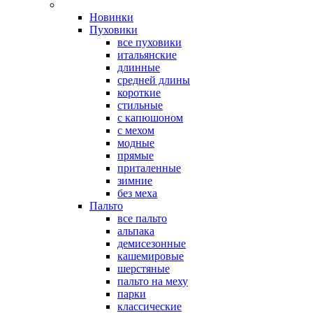
Новинки
Пуховики
все пуховики
итальянские
длинные
средней длины
короткие
стильные
с капюшоном
с мехом
модные
прямые
приталенные
зимние
без меха
Пальто
все пальто
альпака
демисезонные
кашемировые
шерстяные
пальто на меху
парки
классические