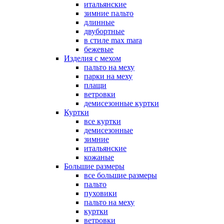
итальянские
зимние пальто
длинные
двубортные
в стиле max mara
бежевые
Изделия с мехом
пальто на меху
парки на меху
плащи
ветровки
демисезонные куртки
Куртки
все куртки
демисезонные
зимние
итальянские
кожаные
Большие размеры
все большие размеры
пальто
пуховики
пальто на меху
куртки
ветровки