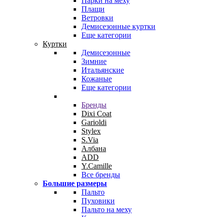
Парки на меху
Плащи
Ветровки
Демисезонные куртки
Еще категории
Куртки
Демисезонные
Зимние
Итальянские
Кожаные
Еще категории
Бренды
Dixi Coat
Garioldi
Stylex
S.Via
Албана
ADD
Y.Camille
Все бренды
Большие размеры
Пальто
Пуховики
Пальто на меху