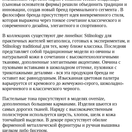
(сыновья основателя фирмы) решили объединить традиции и
инновации, создав новый бренд премиального сегмента . В
философии бренда присутствует идея вневременного стиля,
которая выражена через тонкое сочетание классического и
современного дизайна, элегантного и спортивного.
В коллекциях существуют две линейки: Stilnology для
практичных жителей мегаполиса, готовых к экспериментам, и
Stilnology traditional для тех, кому ближе классика. Последняя
представляет собой традиционные модели из овчины и
натуральной кожи в сочетании с высокотехнологичными
тканями, дополненные элегантными акцентами. Овчина с
пуховыми вставками в шоколадном оттенке, пуховики с
трикотажными деталями - вся эта продукция бренда не
оставит вас равнодушным. Изысканная цветовая палитра
варьируется от кремового до жемчужно-серого, шоколадно-
коричневого и классического черного.
Пастельные тона присутствуют в моделях oversize,
дополненных большими карманами. Изделия шьются из
самых дорогих тканей. Наряду с высококачественным
полиэстером используется шерсть, хлопок, шелк и кожа
тончайшей выделки. В декоре присутствует обилие
фирменной металлической фурнитуры и ручная вышивка
шелком либо бисером.