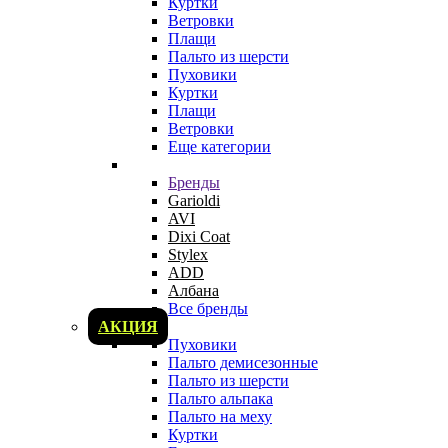
Куртки
Ветровки
Плащи
Пальто из шерсти
Пуховики
Куртки
Плащи
Ветровки
Еще категории
Бренды
Garioldi
AVI
Dixi Coat
Stylex
ADD
Албана
Все бренды
АКЦИЯ
Пуховики
Пальто демисезонные
Пальто из шерсти
Пальто альпака
Пальто на меху
Куртки