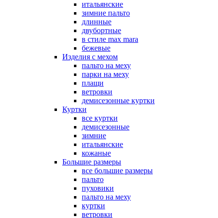
итальянские
зимние пальто
длинные
двубортные
в стиле max mara
бежевые
Изделия с мехом
пальто на меху
парки на меху
плащи
ветровки
демисезонные куртки
Куртки
все куртки
демисезонные
зимние
итальянские
кожаные
Большие размеры
все большие размеры
пальто
пуховики
пальто на меху
куртки
ветровки