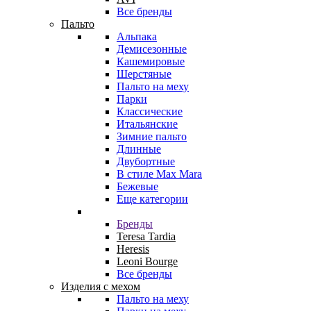
Все бренды
Пальто
Альпака
Демисезонные
Кашемировые
Шерстяные
Пальто на меху
Парки
Классические
Итальянские
Зимние пальто
Длинные
Двубортные
В стиле Max Mara
Бежевые
Еще категории
Бренды
Teresa Tardia
Heresis
Leoni Bourge
Все бренды
Изделия с мехом
Пальто на меху