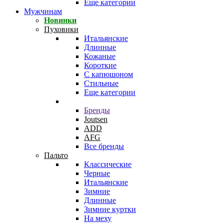
Еще категории
Мужчинам
Новинки
Пуховики
Итальянские
Длинные
Кожаные
Короткие
С капюшоном
Стильные
Еще категории
Бренды
Joutsen
ADD
AFG
Все бренды
Пальто
Классические
Черные
Итальянские
Зимние
Длинные
Зимние куртки
На меху