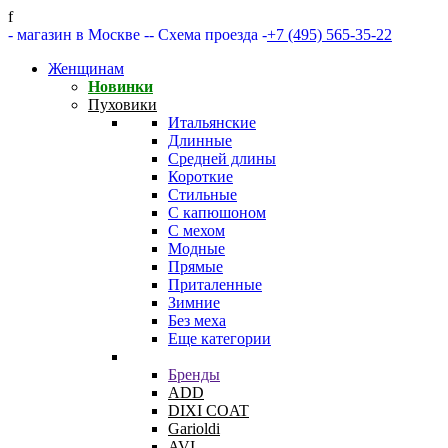
f
- магазин в Москве -
- Схема проезда -
+7 (495) 565-35-22
Женщинам
Новинки
Пуховики
Итальянские
Длинные
Средней длины
Короткие
Стильные
С капюшоном
С мехом
Модные
Прямые
Приталенные
Зимние
Без меха
Еще категории
Бренды
ADD
DIXI COAT
Garioldi
AVI