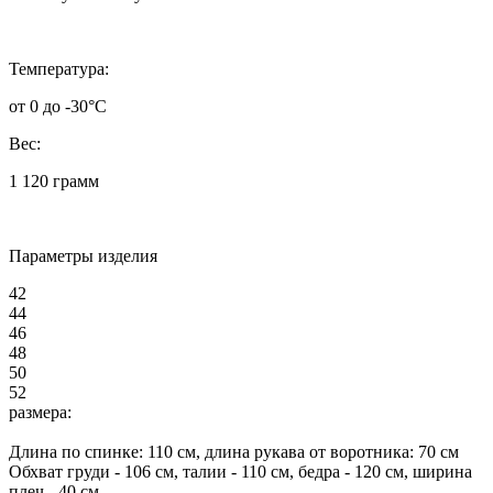
Температура:
от 0 до -30°C
Вес:
1 120 грамм
Параметры изделия
42
44
46
48
50
52
размера:
Длина по спинке:
110
см, длина рукава от воротника: 70 см
Обхват груди -
106
см, талии -
110
см, бедра -
120
см, ширина
плеч -
40
см,