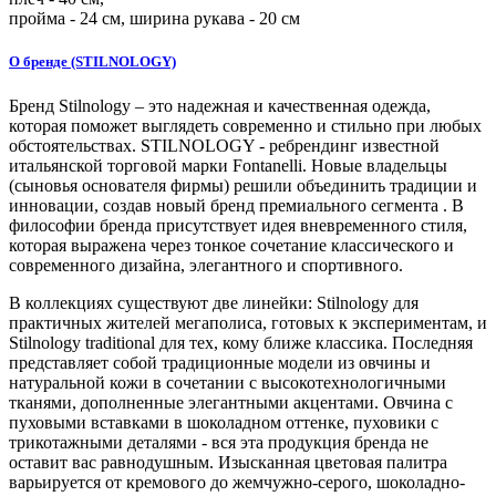
пройма -
24
см, ширина рукава - 20 см
О бренде (STILNOLOGY)
Бренд Stilnology – это надежная и качественная одежда,
которая поможет выглядеть современно и стильно при любых
обстоятельствах. STILNOLOGY - ребрендинг известной
итальянской торговой марки Fontanelli. Новые владельцы
(сыновья основателя фирмы) решили объединить традиции и
инновации, создав новый бренд премиального сегмента . В
философии бренда присутствует идея вневременного стиля,
которая выражена через тонкое сочетание классического и
современного дизайна, элегантного и спортивного.
В коллекциях существуют две линейки: Stilnology для
практичных жителей мегаполиса, готовых к экспериментам, и
Stilnology traditional для тех, кому ближе классика. Последняя
представляет собой традиционные модели из овчины и
натуральной кожи в сочетании с высокотехнологичными
тканями, дополненные элегантными акцентами. Овчина с
пуховыми вставками в шоколадном оттенке, пуховики с
трикотажными деталями - вся эта продукция бренда не
оставит вас равнодушным. Изысканная цветовая палитра
варьируется от кремового до жемчужно-серого, шоколадно-