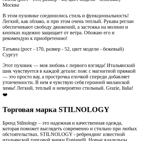
Москва
В этом пуховике соединились стиль и функциональность!
Легкий, как облако, и при этом очень теплый. Рукава реглан
обеспечивают свободу движений, а застежка на молнии и
кнопках надежно защищает от ветра. Обожаю его и
рекомендую к приобретению!
Татьяна (рост - 170, размер - 52, цвет модели - бежевый)
Сургут
Этот пуховик — моя любовь с первого взгляда! Итальянский
шик чувствуется в каждой детали: пояс с магнитной пряжкой
— это просто вау, а прострочка елочкой спереди добавляет
утонченности. В нем я чувствую себя героиней миланской
зимы! Легкий, теплый и невероятно стильный. Grazie, Italia!
❤️
Торговая марка STILNOLOGY
Бренд Stilnology – это надежная и качественная одежда,
которая поможет выглядеть современно и стильно при любых
обстоятельствах. STILNOLOGY - ребрендинг известной
итальянской торговой марки Fontanelli. Новые владельцы