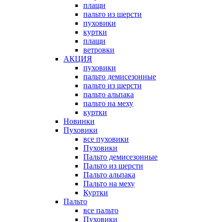
плащи
пальто из шерсти
пуховики
куртки
плащи
ветровки
АКЦИЯ
пуховики
пальто демисезонные
пальто из шерсти
пальто альпака
пальто на меху
куртки
Новинки
Пуховики
все пуховики
Пуховики
Пальто демисезонные
Пальто из шерсти
Пальто альпака
Пальто на меху
Куртки
Пальто
все пальто
Пуховики