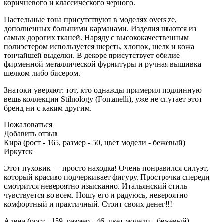
коричневого и классического черного.
Пастельные тона присутствуют в моделях oversize,
дополненных большими карманами. Изделия шьются из
самых дорогих тканей. Наряду с высококачественным
полиэстером используется шерсть, хлопок, шелк и кожа
тончайшей выделки. В декоре присутствует обилие
фирменной металлической фурнитуры и ручная вышивка
шелком либо бисером.
Знатоки уверяют: тот, кто однажды примерил подлинную
вещь коллекции Stilnology (Fontanelli), уже не спутает этот
бренд ни с каким другим.
Пожаловаться
Добавить отзыв
Кира (рост - 165, размер - 50, цвет модели - бежевый)
Иркутск
Этот пуховик — просто находка! Очень понравился силуэт,
который красиво подчеркивает фигуру. Прострочка спереди
смотрится невероятно изысканно. Итальянский стиль
чувствуется во всем. Ношу его и радуюсь, невероятно
комфортный и практичный. Стоит своих денег!!!
Алена (рост - 159, размер - 46, цвет модели - бежевый)