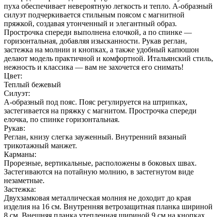
пуха обеспечивает невероятную легкость и тепло. А-образный
силуэт подчеркивается стильным поясом с магнитной
пряжкой, создавая утонченный и элегантный образ.
Прострочка спереди выполнена елочкой, а по спинке —
горизонтальная, добавляя изысканности. Рукав реглан,
застежка на молнии и кнопках, а также удобный капюшон
делают модель практичной и комфортной. Итальянский стиль,
нежность и классика — вам не захочется его снимать!
Цвет:
Теплый бежевый
Силуэт:
А-образный под пояс. Пояс регулируется на штрипках,
застегивается на пряжку с магнитом. Прострочка спереди
елочка, по спинке горизонтальная.
Рукав:
Реглан, книзу слегка зауженный. Внутренний вязаный
трикотажный манжет.
Карманы:
Прорезные, вертикальные, расположены в боковых швах.
Застегиваются на потайную молнию, в застегнутом виде
незаметные.
Застежка:
Двухзамковая металлическая молния не доходит до края
изделия на 16 см. Внутренняя ветрозащитная планка шириной
8 см. Внешняя планка утепленная шириной 9 см на кнопках.