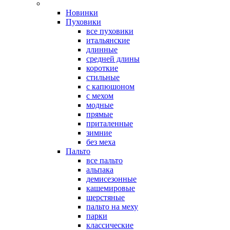
Новинки
Пуховики
все пуховики
итальянские
длинные
средней длины
короткие
стильные
с капюшоном
с мехом
модные
прямые
приталенные
зимние
без меха
Пальто
все пальто
альпака
демисезонные
кашемировые
шерстяные
пальто на меху
парки
классические