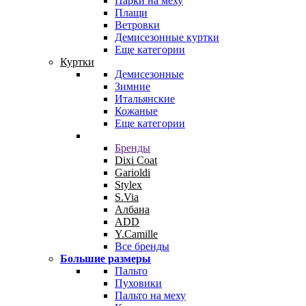
Парки на меху
Плащи
Ветровки
Демисезонные куртки
Еще категории
Куртки
Демисезонные
Зимние
Итальянские
Кожаные
Еще категории
Бренды
Dixi Coat
Garioldi
Stylex
S.Via
Албана
ADD
Y.Camille
Все бренды
Большие размеры
Пальто
Пуховики
Пальто на меху