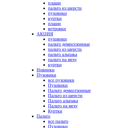
плащи
пальто из шерсти
пуховики
куртки
плащи
ветровки
АКЦИЯ
пуховики
пальто демисезонные
пальто из шерсти
пальто альпака
пальто на меху
куртки
Новинки
Пуховики
все пуховики
Пуховики
Пальто демисезонные
Пальто из шерсти
Пальто альпака
Пальто на меху
Куртки
Пальто
все пальто
Пуховики