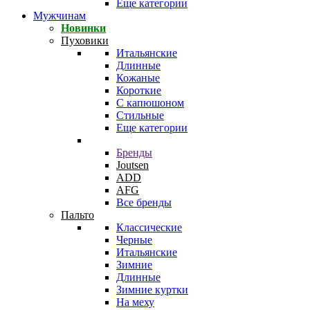
Еще категории
Мужчинам
Новинки
Пуховики
Итальянские
Длинные
Кожаные
Короткие
С капюшоном
Стильные
Еще категории
Бренды
Joutsen
ADD
AFG
Все бренды
Пальто
Классические
Черные
Итальянские
Зимние
Длинные
Зимние куртки
На меху