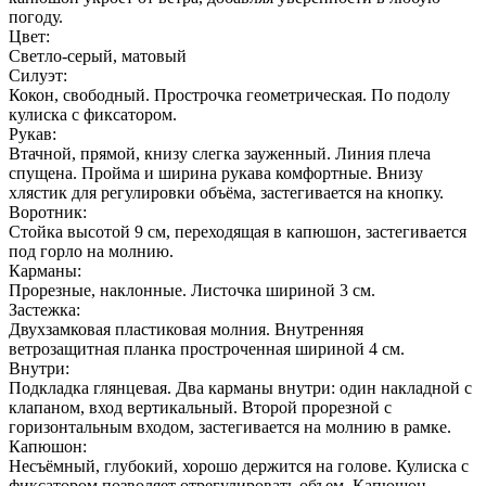
погоду.
Цвет:
Светло-серый, матовый
Силуэт:
Кокон, свободный. Прострочка геометрическая. По подолу
кулиска с фиксатором.
Рукав:
Втачной, прямой, книзу слегка зауженный. Линия плеча
спущена. Пройма и ширина рукава комфортные. Внизу
хлястик для регулировки объёма, застегивается на кнопку.
Воротник:
Стойка высотой 9 см, переходящая в капюшон, застегивается
под горло на молнию.
Карманы:
Прорезные, наклонные. Листочка шириной 3 см.
Застежка:
Двухзамковая пластиковая молния. Внутренняя
ветрозащитная планка простроченная шириной 4 см.
Внутри:
Подкладка глянцевая. Два карманы внутри: один накладной с
клапаном, вход вертикальный. Второй прорезной с
горизонтальным входом, застегивается на молнию в рамке.
Капюшон:
Несъёмный, глубокий, хорошо держится на голове. Кулиска с
фиксатором позволяет отрегулировать объем. Капюшон