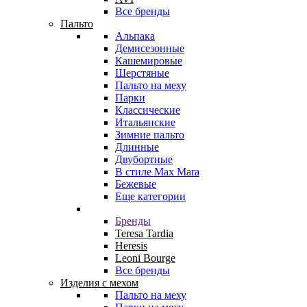
Все бренды
Пальто
Альпака
Демисезонные
Кашемировые
Шерстяные
Пальто на меху
Парки
Классические
Итальянские
Зимние пальто
Длинные
Двубортные
В стиле Max Mara
Бежевые
Еще категории
Бренды
Teresa Tardia
Heresis
Leoni Bourge
Все бренды
Изделия с мехом
Пальто на меху