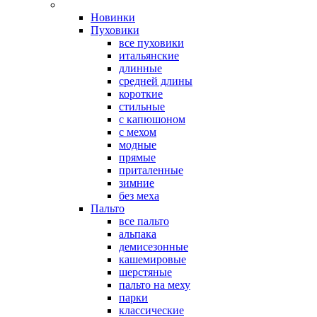
Новинки
Пуховики
все пуховики
итальянские
длинные
средней длины
короткие
стильные
с капюшоном
с мехом
модные
прямые
приталенные
зимние
без меха
Пальто
все пальто
альпака
демисезонные
кашемировые
шерстяные
пальто на меху
парки
классические