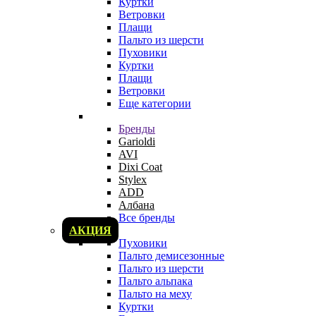
Куртки
Ветровки
Плащи
Пальто из шерсти
Пуховики
Куртки
Плащи
Ветровки
Еще категории
Бренды
Garioldi
AVI
Dixi Coat
Stylex
ADD
Албана
Все бренды
АКЦИЯ
Пуховики
Пальто демисезонные
Пальто из шерсти
Пальто альпака
Пальто на меху
Куртки