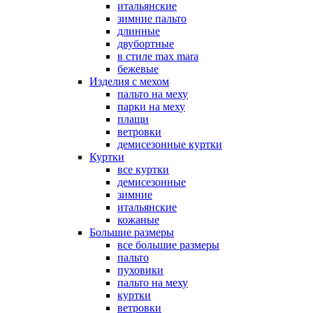
итальянские
зимние пальто
длинные
двубортные
в стиле max mara
бежевые
Изделия с мехом
пальто на меху
парки на меху
плащи
ветровки
демисезонные куртки
Куртки
все куртки
демисезонные
зимние
итальянские
кожаные
Большие размеры
все большие размеры
пальто
пуховики
пальто на меху
куртки
ветровки