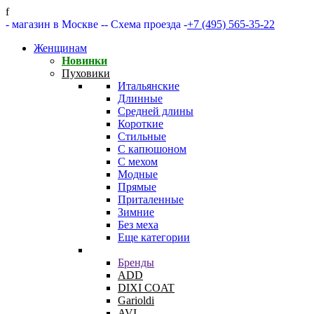
f
- магазин в Москве -
- Схема проезда -
+7 (495) 565-35-22
Женщинам
Новинки
Пуховики
Итальянские
Длинные
Средней длины
Короткие
Стильные
С капюшоном
С мехом
Модные
Прямые
Приталенные
Зимние
Без меха
Еще категории
Бренды
ADD
DIXI COAT
Garioldi
AVI