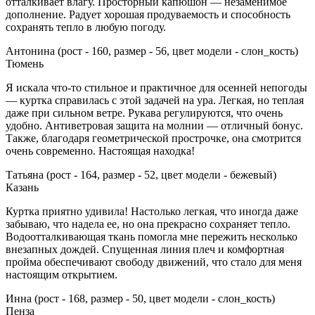
отталкивает влагу. Просторный капюшон — незаменимое
дополнение. Радует хорошая продуваемость и способность
сохранять тепло в любую погоду.
Антонина (рост - 160, размер - 56, цвет модели - слон_кость)
Тюмень
Я искала что-то стильное и практичное для осенней непогоды
— куртка справилась с этой задачей на ура. Легкая, но теплая
даже при сильном ветре. Рукава регулируются, что очень
удобно. Антиветровая защита на молнии — отличный бонус.
Также, благодаря геометрической прострочке, она смотрится
очень современно. Настоящая находка!
Татьяна (рост - 164, размер - 52, цвет модели - бежевый)
Казань
Куртка приятно удивила! Настолько легкая, что иногда даже
забываю, что надела ее, но она прекрасно сохраняет тепло.
Водоотталкивающая ткань помогла мне пережить несколько
внезапных дождей. Спущенная линия плеч и комфортная
пройма обеспечивают свободу движений, что стало для меня
настоящим открытием.
Инна (рост - 168, размер - 50, цвет модели - слон_кость)
Пенза