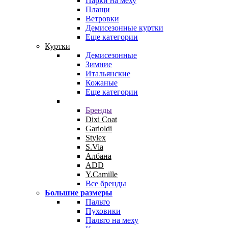
Парки на меху
Плащи
Ветровки
Демисезонные куртки
Еще категории
Куртки
Демисезонные
Зимние
Итальянские
Кожаные
Еще категории
Бренды
Dixi Coat
Garioldi
Stylex
S.Via
Албана
ADD
Y.Camille
Все бренды
Большие размеры
Пальто
Пуховики
Пальто на меху