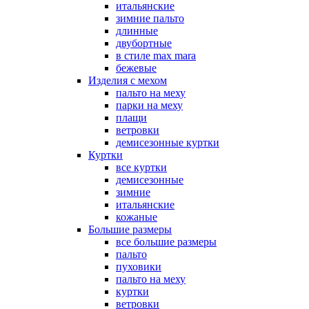
итальянские
зимние пальто
длинные
двубортные
в стиле max mara
бежевые
Изделия с мехом
пальто на меху
парки на меху
плащи
ветровки
демисезонные куртки
Куртки
все куртки
демисезонные
зимние
итальянские
кожаные
Большие размеры
все большие размеры
пальто
пуховики
пальто на меху
куртки
ветровки