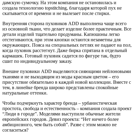
дамскую сумочку. На этом компания не остановилась и
создала технологию topstitching, благодаря которой пух не
скатывается от времени и не вылезает после стирки.
Внутренняя сторона пуховиков ADD выполнена чаще всего
из основной ткани, что делает изделие более практичным. Все
детали изделий тщательно продуманы. Капюшоны легко
отстегиваются, при этом кнопки остаются незаметны для
окружающих. Пояса на специальных петлях не падают на пол,
когда пуховик расстегнут. Даже бирка спрятана в отдельный
кармашек. Готовый пуховик садится по фигуре так, будто
сшит по индивидуальному заказу.
Внешне пуховики ADD выделяются сияющими нейлоновыми
тканями и не выходящим из моды красным цветом – его
присутствие обязательно в каждой новой коллекции. Вместе с
тем, в линейке бренда широко представлены спокойные
натуральные оттенки.
Чтобы подчеркнуть характер бренда – урбанистическая
простота, свобода и естественность – компания создала проект
“Люди в городе”. Моделями выступили обычные жители
европейских городов. Девиз проекта: “Нет ничего более
амбициозного, чем быть собой”. Разве с этим можно не
согласиться?