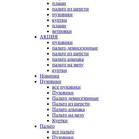
плащи
пальто из шерсти
пуховики
куртки
плащи
ветровки
АКЦИЯ
пуховики
пальто демисезонные
пальто из шерсти
пальто альпака
пальто на меху
куртки
Новинки
Пуховики
все пуховики
Пуховики
Пальто демисезонные
Пальто из шерсти
Пальто альпака
Пальто на меху
Куртки
Пальто
все пальто
Пуховики