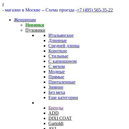
f
- магазин в Москве -
- Схема проезда -
+7 (495) 565-35-22
Женщинам
Новинки
Пуховики
Итальянские
Длинные
Средней длины
Короткие
Стильные
С капюшоном
С мехом
Модные
Прямые
Приталенные
Зимние
Без меха
Еще категории
Бренды
ADD
DIXI COAT
Garioldi
AVI