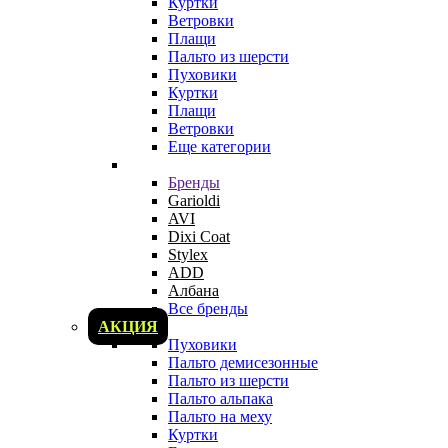
Куртки
Ветровки
Плащи
Пальто из шерсти
Пуховики
Куртки
Плащи
Ветровки
Еще категории
Бренды
Garioldi
AVI
Dixi Coat
Stylex
ADD
Албана
Все бренды
АКЦИЯ
Пуховики
Пальто демисезонные
Пальто из шерсти
Пальто альпака
Пальто на меху
Куртки