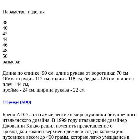
Параметры изделия
38
40
42
44
46
48
50
размера:
Длина по спинке:
90
см, длина рукава от воротника: 70 см
Обхват груди -
112
см, талии -
118
см, бедра -
126
см, ширина
плеч -
44
см,
пройма -
24
см, ширина рукава - 22 см
О бренде (ADD)
Бренд ADD - это самые легкие в мире пуховики безупречного
итальянского дизайна. В 1999 году итальянский дизайнер
Джованни Кикко решил изменить представление о
громоздкой зимней верхней одежде и создал коллекцию
пуховиков весом до 400 грамм, которые легко умещались в