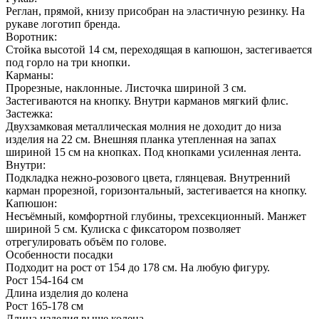
Реглан, прямой, книзу присобран на эластичную резинку. На
рукаве логотип бренда.
Воротник:
Стойка высотой 14 см, переходящая в капюшон, застегивается
под горло на три кнопки.
Карманы:
Прорезные, наклонные. Листочка шириной 3 см.
Застегиваются на кнопку. Внутри карманов мягкий флис.
Застежка:
Двухзамковая металлическая молния не доходит до низа
изделия на 22 см. Внешняя планка утепленная на запах
шириной 15 см на кнопках. Под кнопками усиленная лента.
Внутри:
Подкладка нежно-розового цвета, глянцевая. Внутренний
карман прорезной, горизонтальный, застегивается на кнопку.
Капюшон:
Несъёмный, комфортной глубины, трехсекционный. Манжет
шириной 5 см. Кулиска с фиксатором позволяет
отрегулировать объём по голове.
Особенности посадки
Подходит на рост от 154 до 178 см. На любую фигуру.
Рост 154-164 см
Длина изделия до колена
Рост 165-178 см
Длина изделия выше колена.