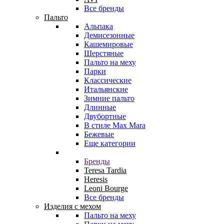
Все бренды
Пальто
Альпака
Демисезонные
Кашемировые
Шерстяные
Пальто на меху
Парки
Классические
Итальянские
Зимние пальто
Длинные
Двубортные
В стиле Max Mara
Бежевые
Еще категории
Бренды
Teresa Tardia
Heresis
Leoni Bourge
Все бренды
Изделия с мехом
Пальто на меху