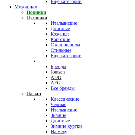
Еще категории
Мужчинам
Новинки
Пуховики
Итальянские
Длинные
Кожаные
Короткие
С капюшоном
Стильные
Еще категории
Бренды
Joutsen
ADD
AFG
Все бренды
Пальто
Классические
Черные
Итальянские
Зимние
Длинные
Зимние куртки
На меху