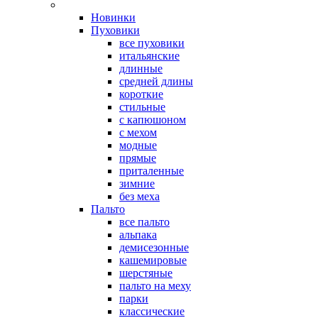
Новинки
Пуховики
все пуховики
итальянские
длинные
средней длины
короткие
стильные
с капюшоном
с мехом
модные
прямые
приталенные
зимние
без меха
Пальто
все пальто
альпака
демисезонные
кашемировые
шерстяные
пальто на меху
парки
классические