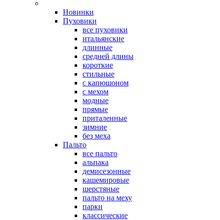
Новинки
Пуховики
все пуховики
итальянские
длинные
средней длины
короткие
стильные
с капюшоном
с мехом
модные
прямые
приталенные
зимние
без меха
Пальто
все пальто
альпака
демисезонные
кашемировые
шерстяные
пальто на меху
парки
классические