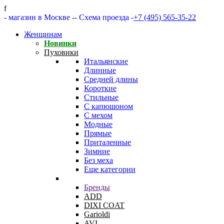
f
- магазин в Москве -
- Схема проезда -
+7 (495) 565-35-22
Женщинам
Новинки
Пуховики
Итальянские
Длинные
Средней длины
Короткие
Стильные
С капюшоном
С мехом
Модные
Прямые
Приталенные
Зимние
Без меха
Еще категории
Бренды
ADD
DIXI COAT
Garioldi
AVI