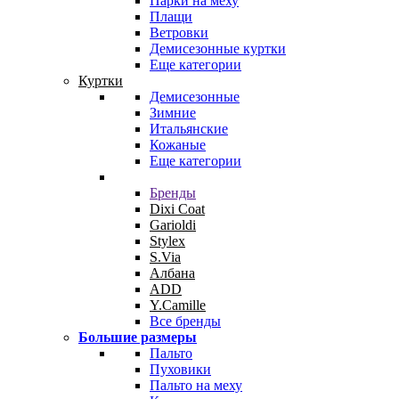
Парки на меху
Плащи
Ветровки
Демисезонные куртки
Еще категории
Куртки
Демисезонные
Зимние
Итальянские
Кожаные
Еще категории
Бренды
Dixi Coat
Garioldi
Stylex
S.Via
Албана
ADD
Y.Camille
Все бренды
Большие размеры
Пальто
Пуховики
Пальто на меху