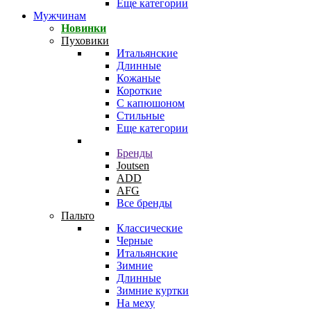
Еще категории
Мужчинам
Новинки
Пуховики
Итальянские
Длинные
Кожаные
Короткие
С капюшоном
Стильные
Еще категории
Бренды
Joutsen
ADD
AFG
Все бренды
Пальто
Классические
Черные
Итальянские
Зимние
Длинные
Зимние куртки
На меху