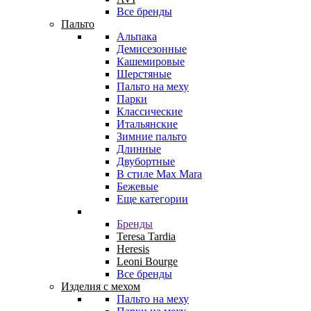
Все бренды
Пальто
Альпака
Демисезонные
Кашемировые
Шерстяные
Пальто на меху
Парки
Классические
Итальянские
Зимние пальто
Длинные
Двубортные
В стиле Max Mara
Бежевые
Еще категории
Бренды
Teresa Tardia
Heresis
Leoni Bourge
Все бренды
Изделия с мехом
Пальто на меху