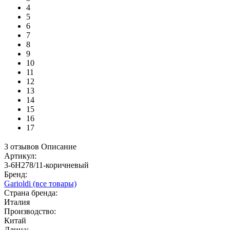
4
5
6
7
8
9
10
11
12
13
14
15
16
17
3 отзывов
Описание
Артикул:
3-6H278/11-коричневый
Бренд:
Garioldi
(все товары)
Страна бренда:
Италия
Производство:
Китай
Длина: