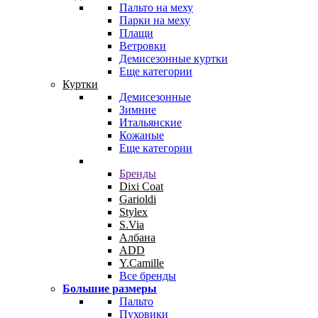
Пальто на меху
Парки на меху
Плащи
Ветровки
Демисезонные куртки
Еще категории
Куртки
Демисезонные
Зимние
Итальянские
Кожаные
Еще категории
Бренды
Dixi Coat
Garioldi
Stylex
S.Via
Албана
ADD
Y.Camille
Все бренды
Большие размеры
Пальто
Пуховики