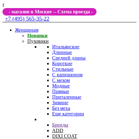
f
- магазин в Москве -
- Схема проезда -
+7 (495) 565-35-22
Женщинам
Новинки
Пуховики
Итальянские
Длинные
Средней длины
Короткие
Стильные
С капюшоном
С мехом
Модные
Прямые
Приталенные
Зимние
Без меха
Еще категории
Бренды
ADD
DIXI COAT