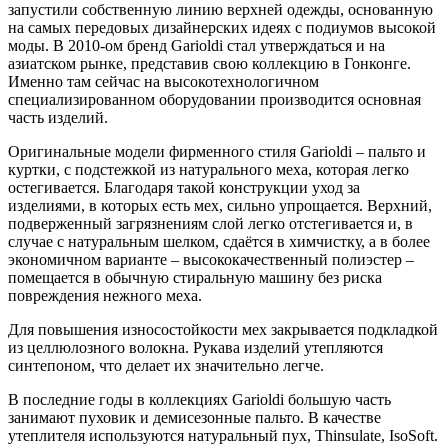
запустили собственную линию верхней одежды, основанную
на самых передовых дизайнерских идеях с подиумов высокой
моды. В 2010-ом бренд Garioldi стал утверждаться и на
азиатском рынке, представив свою коллекцию в Гонконге.
Именно там сейчас на высокотехнологичном
специализированном оборудовании производится основная
часть изделий.
Оригинальные модели фирменного стиля Garioldi – пальто и
куртки, c подстежкой из натурального меха, которая легко
остегивается. Благодаря такой конструкции уход за
изделиями, в которых есть мех, сильно упрощается. Верхний,
подверженный загрязнениям слой легко отстегивается и, в
случае с натуральным шелком, сдаётся в химчистку, а в более
экономичном варианте – высококачественный полиэстер –
помещается в обычную стиральную машину без риска
повреждения нежного меха.
Для повышения износостойкости мех закрывается подкладкой
из целлюлозного волокна. Рукава изделий утепляются
синтепоном, что делает их значительно легче.
В последние годы в коллекциях Garioldi большую часть
занимают пуховик и демисезонные пальто. В качестве
утеплителя используются натуральный пух, Thinsulate, IsoSoft.