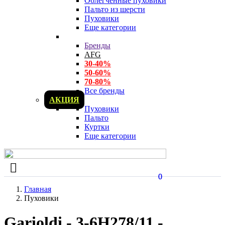
Облегченные пуховики
Пальто из шерсти
Пуховики
Еще категории
Бренды
AFG
30-40%
50-60%
70-80%
Все бренды
АКЦИЯ
Пуховики
Пальто
Куртки
Еще категории
0
0
Главная
Пуховики
Garioldi - 3-6H278/11 -