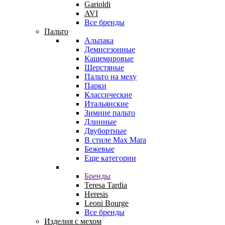
Garioldi
AVI
Все бренды
Пальто
Альпака
Демисезонные
Кашемировые
Шерстяные
Пальто на меху
Парки
Классические
Итальянские
Зимние пальто
Длинные
Двубортные
В стиле Max Mara
Бежевые
Еще категории
Бренды
Teresa Tardia
Heresis
Leoni Bourge
Все бренды
Изделия с мехом