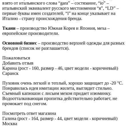
взято от итальянского слова “gara” – состязание, “io” –
итальянский эквивалент русского местоимения “я”, “LD” –
первые буквы имен создателей, “i” на конце указывает на
Италию - страну происхождения бренда.
Ткани
– производство Южная Корея и Япония, меха –
европейские производители.
Основной бизнес
– производство верхней одежды для разных
брендов (список не разглашается).
Пожаловаться
Добавить отзыв
Карина (рост - 160, размер - 46, цвет модели - коричневый)
Саранск
Пуховик очень легкий и теплый, хорошо защищает до -20 °C.
Понравилась идея имитации жилета, выглядит стильно.
Съемный капюшон с лисьим мехом придает изюминку.
Водоотталкивающая пропитка действительно работает, не
промокает под снегом.
Посмотреть ответ магазина
Галина (рост - 164, размер - 44, цвет модели - коричневый)
Москва