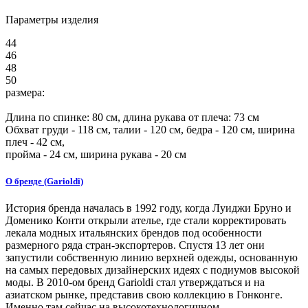
Параметры изделия
44
46
48
50
размера:
Длина по спинке:
80
см, длина рукава от плеча:
73
см
Обхват груди -
118
см, талии -
120
см, бедра -
120
см, ширина
плеч -
42
см,
пройма -
24
см, ширина рукава - 20 см
О бренде (Garioldi)
История бренда началась в 1992 году, когда Луиджи Бруно и
Доменико Конти открыли ателье, где стали корректировать
лекала модных итальянских брендов под особенности
размерного ряда стран-экспортеров. Спустя 13 лет они
запустили собственную линию верхней одежды, основанную
на самых передовых дизайнерских идеях с подиумов высокой
моды. В 2010-ом бренд Garioldi стал утверждаться и на
азиатском рынке, представив свою коллекцию в Гонконге.
Именно там сейчас на высокотехнологичном