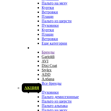
Пальто на меху
Куртки
Ветровки
Плащи
Пальто из шерсти
Пуховики
Куртки
Плащи
Ветровки
Еще категории
Бренды
Garioldi
AVI
Dixi Coat
Stylex
ADD
Албана
Все бренды
АКЦИЯ
Пуховики
Пальто демисезонные
Пальто из шерсти
Пальто альпака
Пальто на меху