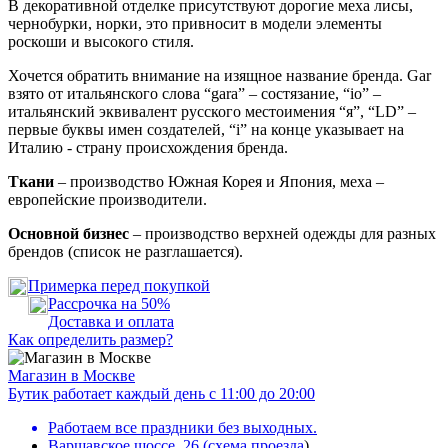
В декоративной отделке присутствуют дорогие меха лисы,
чернобурки, норки, это привносит в модели элементы
роскоши и высокого стиля.
Хочется обратить внимание на изящное название бренда. Gar
взято от итальянского слова “gara” – состязание, “io” –
итальянский эквивалент русского местоимения “я”, “LD” –
первые буквы имен создателей, “i” на конце указывает на
Италию - страну происхождения бренда.
Ткани
– производство Южная Корея и Япония, меха –
европейские производители.
Основной бизнес
– производство верхней одежды для разных
брендов (список не разглашается).
Примерка перед покупкой
Рассрочка на 50%
Доставка и оплата
Как определить размер?
Магазин в Москве
Бутик работает каждый день с 11:00 до 20:00
Работаем все праздники без выходных.
Варшавское шоссе, 26
(
схема проезда
)