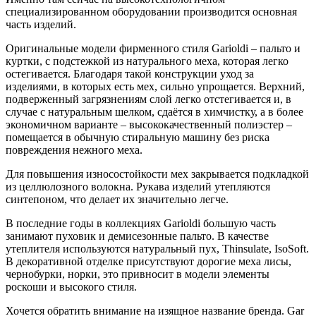
специализированном оборудовании производится основная
часть изделий.
Оригинальные модели фирменного стиля Garioldi – пальто и
куртки, c подстежкой из натурального меха, которая легко
остегивается. Благодаря такой конструкции уход за
изделиями, в которых есть мех, сильно упрощается. Верхний,
подверженный загрязнениям слой легко отстегивается и, в
случае с натуральным шелком, сдаётся в химчистку, а в более
экономичном варианте – высококачественный полиэстер –
помещается в обычную стиральную машину без риска
повреждения нежного меха.
Для повышения износостойкости мех закрывается подкладкой
из целлюлозного волокна. Рукава изделий утепляются
синтепоном, что делает их значительно легче.
В последние годы в коллекциях Garioldi большую часть
занимают пуховик и демисезонные пальто. В качестве
утеплителя используются натуральный пух, Thinsulate, IsoSoft.
В декоративной отделке присутствуют дорогие меха лисы,
чернобурки, норки, это привносит в модели элементы
роскоши и высокого стиля.
Хочется обратить внимание на изящное название бренда. Gar