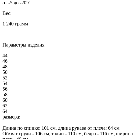
от -5 до -20°C
Вес:
1 240 грамм
Параметры изделия
44
46
48
50
52
54
56
58
60
62
64
размера:
Длина по спинке:
101
см, длина рукава от плеча:
64
см
Обхват груди -
106
см, талии -
110
см, бедра -
116
см, ширина