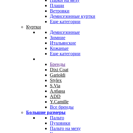
Парки на меху
Плащи
Ветровки
Демисезонные куртки
Еще категории
Куртки
Демисезонные
Зимние
Итальянские
Кожаные
Еще категории
Бренды
Dixi Coat
Garioldi
Stylex
S.Via
Албана
ADD
Y.Camille
Все бренды
Большие размеры
Пальто
Пуховики
Пальто на меху