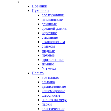
Новинки
Пуховики
все пуховики
итальянские
длинные
средней длины
короткие
стильные
с капюшоном
с мехом
модные
прямые
приталенные
зимние
без меха
Пальто
все пальто
альпака
демисезонные
кашемировые
шерстяные
пальто на меху
парки
классические