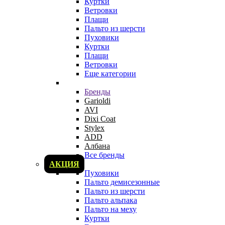
Куртки
Ветровки
Плащи
Пальто из шерсти
Пуховики
Куртки
Плащи
Ветровки
Еще категории
Бренды
Garioldi
AVI
Dixi Coat
Stylex
ADD
Албана
Все бренды
АКЦИЯ
Пуховики
Пальто демисезонные
Пальто из шерсти
Пальто альпака
Пальто на меху
Куртки