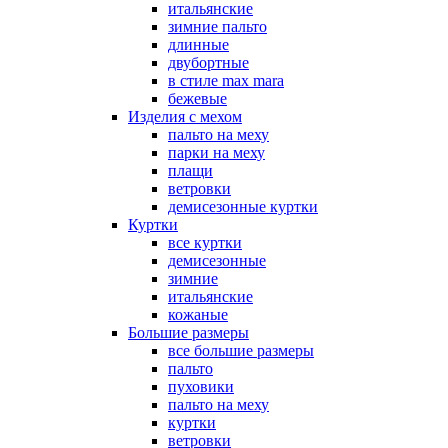
итальянские
зимние пальто
длинные
двубортные
в стиле max mara
бежевые
Изделия с мехом
пальто на меху
парки на меху
плащи
ветровки
демисезонные куртки
Куртки
все куртки
демисезонные
зимние
итальянские
кожаные
Большие размеры
все большие размеры
пальто
пуховики
пальто на меху
куртки
ветровки