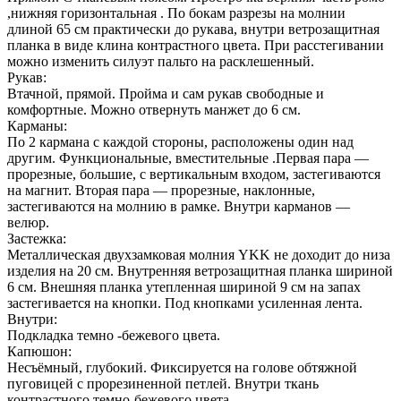
,нижняя горизонтальная . По бокам разрезы на молнии
длиной 65 см практически до рукава, внутри ветрозащитная
планка в виде клина контрастного цвета. При расстегивании
можно изменить силуэт пальто на расклешенный.
Рукав:
Втачной, прямой. Пройма и сам рукав свободные и
комфортные. Можно отвернуть манжет до 6 см.
Карманы:
По 2 кармана с каждой стороны, расположены один над
другим. Функциональные, вместительные .Первая пара —
прорезные, большие, с вертикальным входом, застегиваются
на магнит. Вторая пара — прорезные, наклонные,
застегиваются на молнию в рамке. Внутри карманов —
велюр.
Застежка:
Металлическая двухзамковая молния YKK не доходит до низа
изделия на 20 см. Внутренняя ветрозащитная планка шириной
6 см. Внешняя планка утепленная шириной 9 см на запах
застегивается на кнопки. Под кнопками усиленная лента.
Внутри:
Подкладка темно -бежевого цвета.
Капюшон:
Несъёмный, глубокий. Фиксируется на голове обтяжной
пуговицей с прорезиненной петлей. Внутри ткань
контрастного темно-бежевого цвета.