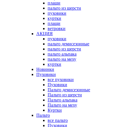
плащи
пальто из шерсти
пуховики
куртки
плащи
ветровки
АКЦИЯ
пуховики
пальто демисезонные
пальто из шерсти
пальто альпака
пальто на меху
куртки
Новинки
Пуховики
все пуховики
Пуховики
Пальто демисезонные
Пальто из шерсти
Пальто альпака
Пальто на меху
Куртки
Пальто
все пальто
Пуховики