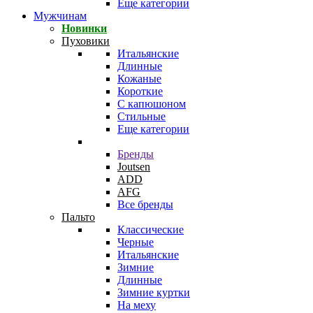
Еще категории
Мужчинам
Новинки
Пуховики
Итальянские
Длинные
Кожаные
Короткие
С капюшоном
Стильные
Еще категории
Бренды
Joutsen
ADD
AFG
Все бренды
Пальто
Классические
Черные
Итальянские
Зимние
Длинные
Зимние куртки
На меху