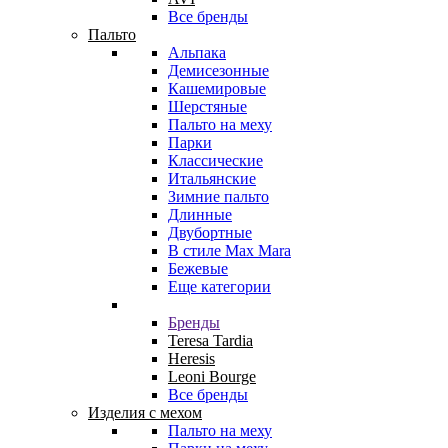
Все бренды
Пальто
Альпака
Демисезонные
Кашемировые
Шерстяные
Пальто на меху
Парки
Классические
Итальянские
Зимние пальто
Длинные
Двубортные
В стиле Max Mara
Бежевые
Еще категории
Бренды
Teresa Tardia
Heresis
Leoni Bourge
Все бренды
Изделия с мехом
Пальто на меху