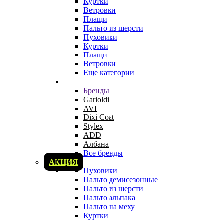
Куртки
Ветровки
Плащи
Пальто из шерсти
Пуховики
Куртки
Плащи
Ветровки
Еще категории
Бренды
Garioldi
AVI
Dixi Coat
Stylex
ADD
Албана
Все бренды
АКЦИЯ
Пуховики
Пальто демисезонные
Пальто из шерсти
Пальто альпака
Пальто на меху
Куртки