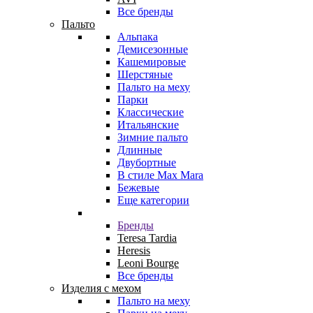
Все бренды
Пальто
Альпака
Демисезонные
Кашемировые
Шерстяные
Пальто на меху
Парки
Классические
Итальянские
Зимние пальто
Длинные
Двубортные
В стиле Max Mara
Бежевые
Еще категории
Бренды
Teresa Tardia
Heresis
Leoni Bourge
Все бренды
Изделия с мехом
Пальто на меху