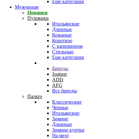
Еще категории
Мужчинам
Новинки
Пуховики
Итальянские
Длинные
Кожаные
Короткие
С капюшоном
Стильные
Еще категории
Бренды
Joutsen
ADD
AFG
Все бренды
Пальто
Классические
Черные
Итальянские
Зимние
Длинные
Зимние куртки
На меху