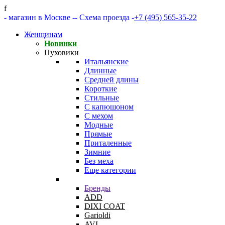
f
- магазин в Москве -
- Схема проезда -
+7 (495) 565-35-22
Женщинам
Новинки
Пуховики
Итальянские
Длинные
Средней длины
Короткие
Стильные
С капюшоном
С мехом
Модные
Прямые
Приталенные
Зимние
Без меха
Еще категории
Бренды
ADD
DIXI COAT
Garioldi
AVI