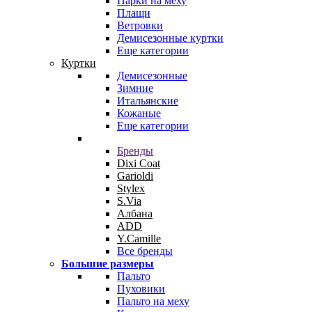
Парки на меху
Плащи
Ветровки
Демисезонные куртки
Еще категории
Куртки
Демисезонные
Зимние
Итальянские
Кожаные
Еще категории
Бренды
Dixi Coat
Garioldi
Stylex
S.Via
Албана
ADD
Y.Camille
Все бренды
Большие размеры
Пальто
Пуховики
Пальто на меху