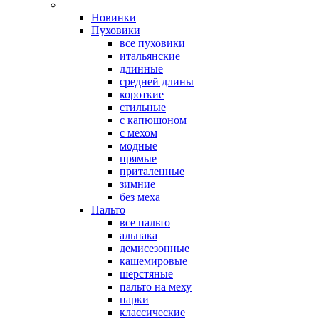
Новинки
Пуховики
все пуховики
итальянские
длинные
средней длины
короткие
стильные
с капюшоном
с мехом
модные
прямые
приталенные
зимние
без меха
Пальто
все пальто
альпака
демисезонные
кашемировые
шерстяные
пальто на меху
парки
классические