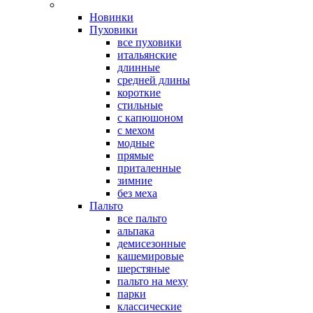
Новинки
Пуховики
все пуховики
итальянские
длинные
средней длины
короткие
стильные
с капюшоном
с мехом
модные
прямые
приталенные
зимние
без меха
Пальто
все пальто
альпака
демисезонные
кашемировые
шерстяные
пальто на меху
парки
классические