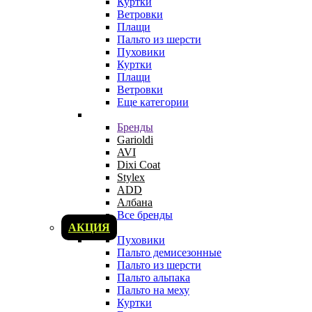
Куртки
Ветровки
Плащи
Пальто из шерсти
Пуховики
Куртки
Плащи
Ветровки
Еще категории
Бренды
Garioldi
AVI
Dixi Coat
Stylex
ADD
Албана
Все бренды
АКЦИЯ
Пуховики
Пальто демисезонные
Пальто из шерсти
Пальто альпака
Пальто на меху
Куртки