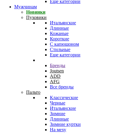
Еще категории
Мужчинам
Новинки
Пуховики
Итальянские
Длинные
Кожаные
Короткие
С капюшоном
Стильные
Еще категории
Бренды
Joutsen
ADD
AFG
Все бренды
Пальто
Классические
Черные
Итальянские
Зимние
Длинные
Зимние куртки
На меху