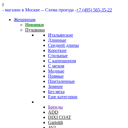
f
- магазин в Москве -
- Схема проезда -
+7 (495) 565-35-22
Женщинам
Новинки
Пуховики
Итальянские
Длинные
Средней длины
Короткие
Стильные
С капюшоном
С мехом
Модные
Прямые
Приталенные
Зимние
Без меха
Еще категории
Бренды
ADD
DIXI COAT
Garioldi
AVI