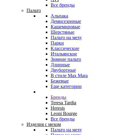
Все бренды
Пальто
Альпака
Демисезонные
Кашемировые
Шерстяные
Пальто на меху
Парки
Классические
Итальянские
Зимние пальто
Длинные
Двубортные
В стиле Max Mara
Бежевые
Еще категории
Бренды
Teresa Tardia
Heresis
Leoni Bourge
Все бренды
Изделия с мехом
Пальто на меху