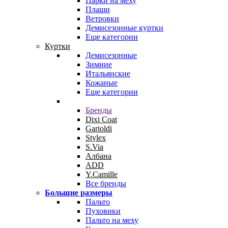
Парки на меху
Плащи
Ветровки
Демисезонные куртки
Еще категории
Куртки
Демисезонные
Зимние
Итальянские
Кожаные
Еще категории
Бренды
Dixi Coat
Garioldi
Stylex
S.Via
Албана
ADD
Y.Camille
Все бренды
Большие размеры
Пальто
Пуховики
Пальто на меху