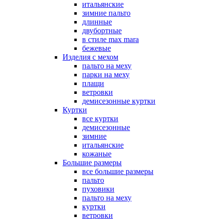
итальянские
зимние пальто
длинные
двубортные
в стиле max mara
бежевые
Изделия с мехом
пальто на меху
парки на меху
плащи
ветровки
демисезонные куртки
Куртки
все куртки
демисезонные
зимние
итальянские
кожаные
Большие размеры
все большие размеры
пальто
пуховики
пальто на меху
куртки
ветровки