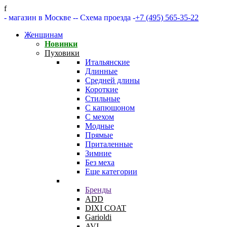
f
- магазин в Москве -
- Схема проезда -
+7 (495) 565-35-22
Женщинам
Новинки
Пуховики
Итальянские
Длинные
Средней длины
Короткие
Стильные
С капюшоном
С мехом
Модные
Прямые
Приталенные
Зимние
Без меха
Еще категории
Бренды
ADD
DIXI COAT
Garioldi
AVI