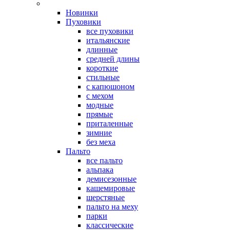
Новинки
Пуховики
все пуховики
итальянские
длинные
средней длины
короткие
стильные
с капюшоном
с мехом
модные
прямые
приталенные
зимние
без меха
Пальто
все пальто
альпака
демисезонные
кашемировые
шерстяные
пальто на меху
парки
классические