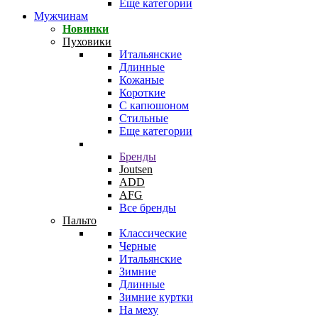
Еще категории
Мужчинам
Новинки
Пуховики
Итальянские
Длинные
Кожаные
Короткие
С капюшоном
Стильные
Еще категории
Бренды
Joutsen
ADD
AFG
Все бренды
Пальто
Классические
Черные
Итальянские
Зимние
Длинные
Зимние куртки
На меху