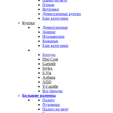
Парки на меху
Плащи
Ветровки
Демисезонные куртки
Еще категории
Куртки
Демисезонные
Зимние
Итальянские
Кожаные
Еще категории
Бренды
Dixi Coat
Garioldi
Stylex
S.Via
Албана
ADD
Y.Camille
Все бренды
Большие размеры
Пальто
Пуховики
Пальто на меху