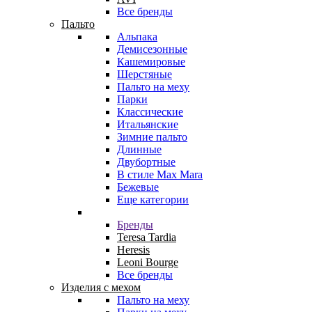
Все бренды
Пальто
Альпака
Демисезонные
Кашемировые
Шерстяные
Пальто на меху
Парки
Классические
Итальянские
Зимние пальто
Длинные
Двубортные
В стиле Max Mara
Бежевые
Еще категории
Бренды
Teresa Tardia
Heresis
Leoni Bourge
Все бренды
Изделия с мехом
Пальто на меху