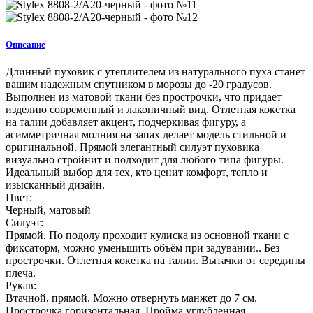
Описание
Длинный пуховик с утеплителем из натурального пуха станет
вашим надежным спутником в морозы до -20 градусов.
Выполнен из матовой ткани без прострочки, что придает
изделию современный и лаконичный вид. Отлетная кокетка
на талии добавляет акцент, подчеркивая фигуру, а
асимметричная молния на запах делает модель стильной и
оригинальной. Прямой элегантный силуэт пуховика
визуально стройнит и подходит для любого типа фигуры.
Идеальный выбор для тех, кто ценит комфорт, тепло и
изысканный дизайн.
Цвет:
Черный, матовый
Силуэт:
Прямой. По подолу проходит кулиска из основной ткани с
фиксаторм, можно уменьшить объём при задувании.. Без
прострочки. Отлетная кокетка на талии. Вытачки от середины
плеча.
Рукав:
Втачной, прямой. Можно отвернуть манжет до 7 см.
Прострочка горизонтальная. Пройма углубленная.