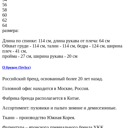
56
58
60
62
64
размера:
Длина по спинке:
114
см, длина рукава от плеча:
64
см
Обхват груди -
114
см, талии -
114
см, бедра -
124
см, ширина
плеч -
41
см,
пройма -
27
см, ширина рукава - 20 см
О бренде (Stylex)
Российский бренд, основанный более 20 лет назад.
Головной офис находится в Москве, Россия.
Фабрика бренда располагается в Китае.
Ассортимент: пуховики и пальто зимние и демисезонные.
Ткани – производство Южная Корея.
Фурнитура – японского премиального бренда YKK