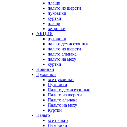
плащи
пальто из шерсти
пуховики
куртки
плащи
ветровки
АКЦИЯ
пуховики
пальто демисезонные
пальто из шерсти
пальто альпака
пальто на меху
куртки
Новинки
Пуховики
все пуховики
Пуховики
Пальто демисезонные
Пальто из шерсти
Пальто альпака
Пальто на меху
Куртки
Пальто
все пальто
Пуховики