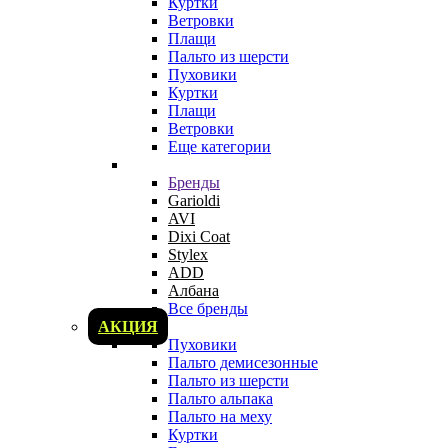
Куртки
Ветровки
Плащи
Пальто из шерсти
Пуховики
Куртки
Плащи
Ветровки
Еще категории
Бренды
Garioldi
AVI
Dixi Coat
Stylex
ADD
Албана
Все бренды
АКЦИЯ
Пуховики
Пальто демисезонные
Пальто из шерсти
Пальто альпака
Пальто на меху
Куртки