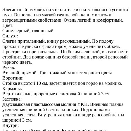
Элегантный пуховик на утеплителе из натурального гусиного
пуха. Выполнен из мягкой глянцевой ткани с влаго- и
ветрозащитными свойствами. Очень легкий и комфортный.
Цвет:
Сине-черный, глянцевый
Силуэт:
Слегка приталенный, книзу расклешенный. По подолу
проходит кулиска с фиксатором, можно уменьшить объём.
Прострочка горизонтальная. По бокам - елочкой, вытягивает и
стройнит. Два пояса: один из базовой ткани, второй репсовый
черного цвета.
Рукав:
Втачной, прямой. Трикотажный манжет черного цвета
Воротник:
Стойка высотой 10 см, застегивается под горло на молнию.
Карманы:
Вертикальные, прорезные с листочкой шириной 3 см
Застежка:
Двухзамковая пластмассовая молния YKK. Внешняя планка
утепленная шириной 6 см на кнопках. Под кнопками
усиленная лента. Внутренняя планка в виде репсовой ленты
шириной 3 см.
Внутри:
Подкладка из базовой ткани. Внутренний карман с