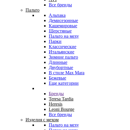
Все бренды
Пальто
Альпака
Демисезонные
Кашемировые
Шерстяные
Пальто на меху
Парки
Классические
Итальянские
Зимние пальто
Длинные
Двубортные
В стиле Max Mara
Бежевые
Еще категории
Бренды
Teresa Tardia
Heresis
Leoni Bourge
Все бренды
Изделия с мехом
Пальто на меху