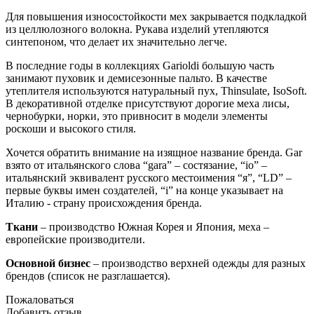
Для повышения износостойкости мех закрывается подкладкой
из целлюлозного волокна. Рукава изделий утепляются
синтепоном, что делает их значительно легче.
В последние годы в коллекциях Garioldi большую часть
занимают пуховик и демисезонные пальто. В качестве
утеплителя используются натуральный пух, Thinsulate, IsoSoft.
В декоративной отделке присутствуют дорогие меха лисы,
чернобурки, норки, это привносит в модели элементы
роскоши и высокого стиля.
Хочется обратить внимание на изящное название бренда. Gar
взято от итальянского слова “gara” – состязание, “io” –
итальянский эквивалент русского местоимения “я”, “LD” –
первые буквы имен создателей, “i” на конце указывает на
Италию - страну происхождения бренда.
Ткани
– производство Южная Корея и Япония, меха –
европейские производители.
Основной бизнес
– производство верхней одежды для разных
брендов (список не разглашается).
Пожаловаться
Добавить отзыв