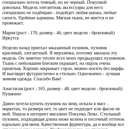
специально хотела темный, но не черный. Покупкой
довольна. Модель элегантная, аксессуары для него
специально не подбираю - подойдет любая шапка, любые
сапоги. Удобные карманы. Мягкая ткань, не мнется и не
промокает.
Мария (рост - 170, размер - 46, цвет модели - бронзовый)
Иркутск
Неделю назад приехал заказанный пуховик, пуховик
красивый, элегантный. Я мерзлячка, поэтому заказала эту
модель. Он заметно теплее всех моих предыдущих пуховиков.
Ткань с небольшим блеском украшает, на ощупь очень
приятная. Хорошо закрывает горло, можно носить без шарфа.
И выглядит футуристично и стильно. Однозначно - лучшая
зимняя одежда. Спасибо Вам!
Анастасия (рост - 165, размер - 48, цвет модели - бронзовый)
Пушкино
Давно хотела купить пуховик на зиму, искала в масс -
маркетах, то размера нет, то цвет не подходит или фасон не
мой. Нашла в интернет магазине Покупка Люкс. Стильный
пуховик, подходящая длина ниже колена и песочный оттенок
идеально для меня. Качественная фурнитура, да и вообще все