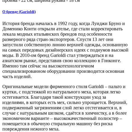
пройма -
22
см, ширина рукава - 18 см
О бренде (Garioldi)
История бренда началась в 1992 году, когда Луиджи Бруно и
Доменико Конти открыли ателье, где стали корректировать
лекала модных итальянских брендов под особенности
размерного ряда стран-экспортеров. Спустя 13 лет они
запустили собственную линию верхней одежды, основанную
на самых передовых дизайнерских идеях с подиумов высокой
моды. В 2010-ом бренд Garioldi стал утверждаться и на
азиатском рынке, представив свою коллекцию в Гонконге.
Именно там сейчас на высокотехнологичном
специализированном оборудовании производится основная
часть изделий.
Оригинальные модели фирменного стиля Garioldi – пальто и
куртки, c подстежкой из натурального меха, которая легко
остегивается. Благодаря такой конструкции уход за
изделиями, в которых есть мех, сильно упрощается. Верхний,
подверженный загрязнениям слой легко отстегивается и, в
случае с натуральным шелком, сдаётся в химчистку, а в более
экономичном варианте – высококачественный полиэстер –
помещается в обычную стиральную машину без риска
повреждения нежного меха.