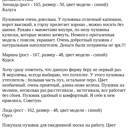
Зинаида (рост - 165, размер - 50, цвет модели - синий)
Калуга
Пуховиком очень довольна. У пуховика отличный капюшон,
ворот высокий, к горлу прилегает хорошо , можно носить без
шапки. Рукава с манжетами внутри, по низу пуховика
кулиски, которые можно затянуть. Немного приталенная
модель с поясом, украшает. Очень добротный пуховик с
натуральным наполнителем. Деньги были потрачены не зря.!!!
Марина (рост - 167, размер - 48, цвет модели - синий)
Курск
Хочу сразу отметить, что данную фирму беру не первый раз.
Я мерзлячка, всегда выбираю, что потеплее. У этого пуховика
утеплитель : большая часть пух, остальное перо. Цвет
необычный. очень приятный, длина ниже колена. Пуховик на
молнии, несколько раз расстегивала , застегивала, все работает
без сбоев. Пуховик удобный и комфортный. Я себе в нем
нравлюсь. Советую.
Лида (рост - 162, размер - 48, цвет модели - синий)
Орел
Покупала пуховик для ежедневной носки на работу. Цвет