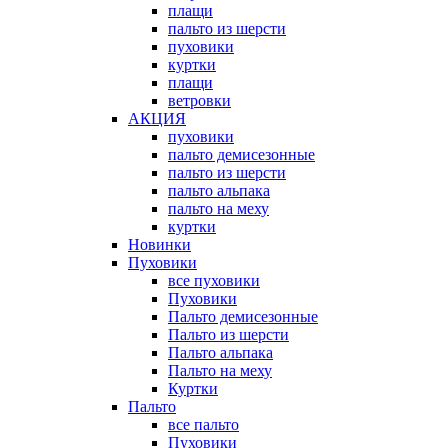
плащи
пальто из шерсти
пуховики
куртки
плащи
ветровки
АКЦИЯ
пуховики
пальто демисезонные
пальто из шерсти
пальто альпака
пальто на меху
куртки
Новинки
Пуховики
все пуховики
Пуховики
Пальто демисезонные
Пальто из шерсти
Пальто альпака
Пальто на меху
Куртки
Пальто
все пальто
Пуховики