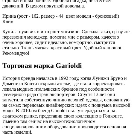
строчки и швы ровные. Удобная посадка, не стесняет
движений. В целом покупкой довольна.
Ирина (рост - 162, размер - 44, цвет модели - бронзовый)
Клин
Купила пуховик в интернет магазине. Сделала заказ, сразу же
перезвонил менеджер, помогла мне с размером. качество
очень хорошее, сидит идеально, комфортно. смотрится
стильно. Ткань мягкая, красивый цвет. Удобный капюшон.
Рекомендую!
Торговая марка Garioldi
История бренда началась в 1992 году, когда Луиджи Бруно и
Доменико Конти открыли ателье, где стали корректировать
лекала модных итальянских брендов под особенности
размерного ряда стран-экспортеров. Спустя 13 лет они
запустили собственную линию верхней одежды, основанную
на самых передовых дизайнерских идеях с подиумов высокой
моды. В 2010-ом бренд Garioldi стал утверждаться и на
азиатском рынке, представив свою коллекцию в Гонконге.
Именно там сейчас на высокотехнологичном
специализированном оборудовании производится основная
часть изделий.