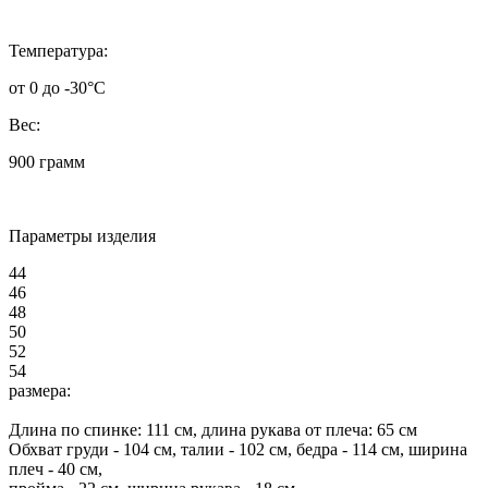
Температура:
от 0 до -30°C
Вес:
900 грамм
Параметры изделия
44
46
48
50
52
54
размера:
Длина по спинке:
111
см, длина рукава от плеча:
65
см
Обхват груди -
104
см, талии -
102
см, бедра -
114
см, ширина
плеч -
40
см,