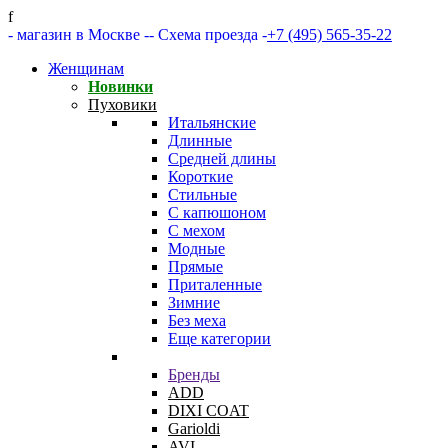
f
- магазин в Москве -
- Схема проезда -
+7 (495) 565-35-22
Женщинам
Новинки
Пуховики
Итальянские
Длинные
Средней длины
Короткие
Стильные
С капюшоном
С мехом
Модные
Прямые
Приталенные
Зимние
Без меха
Еще категории
Бренды
ADD
DIXI COAT
Garioldi
AVI