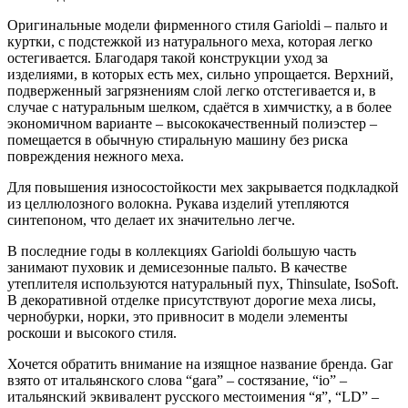
Оригинальные модели фирменного стиля Garioldi – пальто и
куртки, c подстежкой из натурального меха, которая легко
остегивается. Благодаря такой конструкции уход за
изделиями, в которых есть мех, сильно упрощается. Верхний,
подверженный загрязнениям слой легко отстегивается и, в
случае с натуральным шелком, сдаётся в химчистку, а в более
экономичном варианте – высококачественный полиэстер –
помещается в обычную стиральную машину без риска
повреждения нежного меха.
Для повышения износостойкости мех закрывается подкладкой
из целлюлозного волокна. Рукава изделий утепляются
синтепоном, что делает их значительно легче.
В последние годы в коллекциях Garioldi большую часть
занимают пуховик и демисезонные пальто. В качестве
утеплителя используются натуральный пух, Thinsulate, IsoSoft.
В декоративной отделке присутствуют дорогие меха лисы,
чернобурки, норки, это привносит в модели элементы
роскоши и высокого стиля.
Хочется обратить внимание на изящное название бренда. Gar
взято от итальянского слова “gara” – состязание, “io” –
итальянский эквивалент русского местоимения “я”, “LD” –