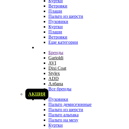
Куртки
Ветровки
Плащи
Пальто из шерсти
Пуховики
Куртки
Плащи
Ветровки
Еще категории
Бренды
Garioldi
AVI
Dixi Coat
Stylex
ADD
Албана
Все бренды
АКЦИЯ
Пуховики
Пальто демисезонные
Пальто из шерсти
Пальто альпака
Пальто на меху
Куртки