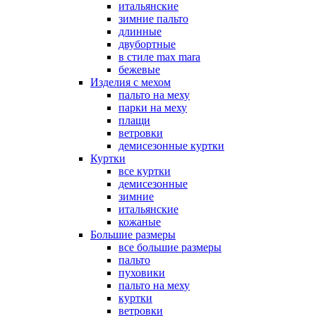
итальянские
зимние пальто
длинные
двубортные
в стиле max mara
бежевые
Изделия с мехом
пальто на меху
парки на меху
плащи
ветровки
демисезонные куртки
Куртки
все куртки
демисезонные
зимние
итальянские
кожаные
Большие размеры
все большие размеры
пальто
пуховики
пальто на меху
куртки
ветровки