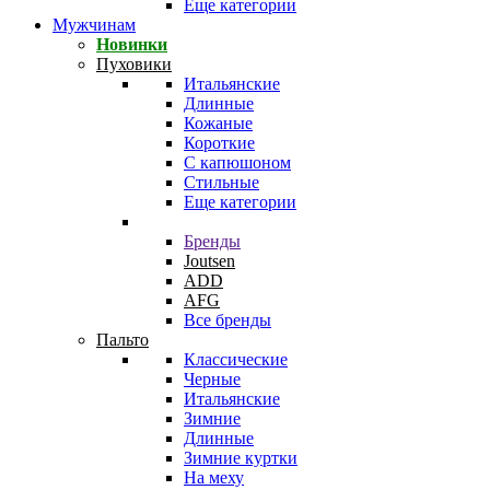
Еще категории
Мужчинам
Новинки
Пуховики
Итальянские
Длинные
Кожаные
Короткие
С капюшоном
Стильные
Еще категории
Бренды
Joutsen
ADD
AFG
Все бренды
Пальто
Классические
Черные
Итальянские
Зимние
Длинные
Зимние куртки
На меху