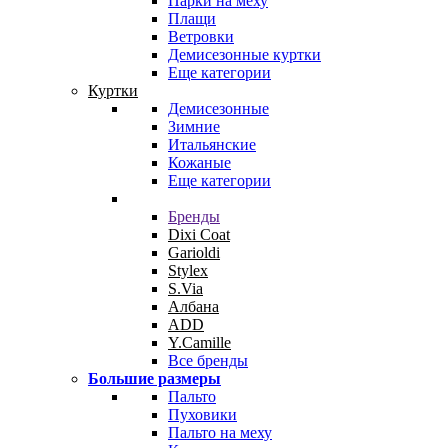
Парки на меху
Плащи
Ветровки
Демисезонные куртки
Еще категории
Куртки
Демисезонные
Зимние
Итальянские
Кожаные
Еще категории
Бренды
Dixi Coat
Garioldi
Stylex
S.Via
Албана
ADD
Y.Camille
Все бренды
Большие размеры
Пальто
Пуховики
Пальто на меху