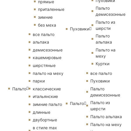
Пуховики
прямые
Пальто
приталенные
демисезонные
зимние
Пальто из
без меха
шерсти
Пуховики
все пальто
Пальто
альпака
альпака
демисезонные
Пальто на
меху
кашемировые
Куртки
шерстяные
пальто на меху
все пальто
парки
Пуховики
Пальто
классические
Пальто
демисезонные
итальянские
Пальто из
Пальто
зимние пальто
шерсти
длинные
Пальто альпака
двубортные
Пальто на меху
в стиле max