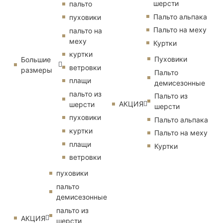
шерсти
пальто
Пальто альпака
пуховики
Пальто на меху
пальто на
меху
Куртки
куртки
Пуховики
Большие
ветровки
размеры
Пальто
плащи
демисезонные
пальто из
Пальто из
АКЦИЯ
шерсти
шерсти
пуховики
Пальто альпака
куртки
Пальто на меху
плащи
Куртки
ветровки
пуховики
пальто
демисезонные
пальто из
АКЦИЯ
шерсти