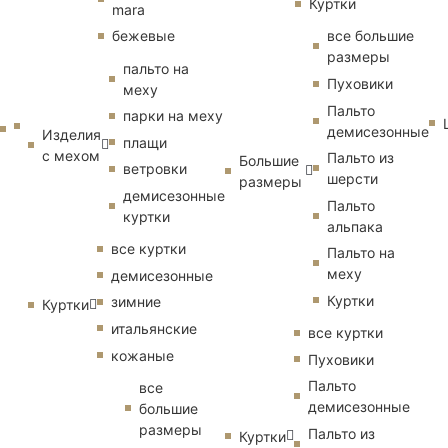
Куртки
mara
бежевые
все большие
размеры
пальто на
Пуховики
меху
Пальто
парки на меху
демисезонные
Изделия
плащи
с мехом
Пальто из
Большие
ветровки
шерсти
размеры
демисезонные
Пальто
куртки
альпака
все куртки
Пальто на
меху
демисезонные
Куртки
зимние
Куртки
итальянские
все куртки
кожаные
Пуховики
Пальто
все
демисезонные
большие
размеры
Пальто из
Куртки