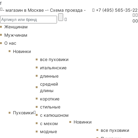
f
- магазин в Москве -
- Схема проезда -
+7 (495) 565-35-22
0
0
Женщинам
Мужчинам
О нас
Новинки
все пуховики
итальянские
длинные
средней
длины
короткие
стильные
Пуховики
с капюшоном
Новинки
с мехом
все пуховики
модные