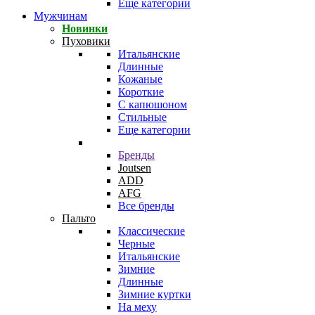
Еще категории
Мужчинам
Новинки
Пуховики
Итальянские
Длинные
Кожаные
Короткие
С капюшоном
Стильные
Еще категории
Бренды
Joutsen
ADD
AFG
Все бренды
Пальто
Классические
Черные
Итальянские
Зимние
Длинные
Зимние куртки
На меху