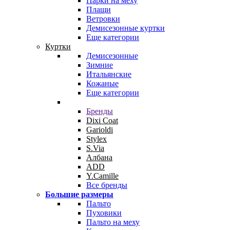
Парки на меху
Плащи
Ветровки
Демисезонные куртки
Еще категории
Куртки
Демисезонные
Зимние
Итальянские
Кожаные
Еще категории
Бренды
Dixi Coat
Garioldi
Stylex
S.Via
Албана
ADD
Y.Camille
Все бренды
Большие размеры
Пальто
Пуховики
Пальто на меху