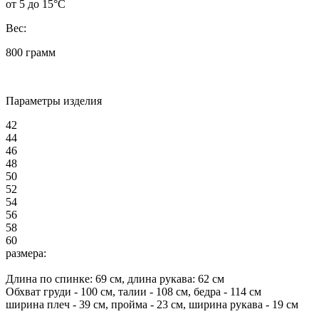
от 5 до 15°C
Вес:
800 грамм
Параметры изделия
42
44
46
48
50
52
54
56
58
60
размера:
Длина по спинке:
69
см, длина рукава: 62 см
Обхват груди -
100
см, талии -
108
см, бедра -
114
см
ширина плеч -
39
см, пройма -
23
см, ширина рукава -
19
см