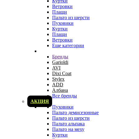
Куртки
Ветровки
Плащи
Пальто из шерсти
Пуховики
Куртки
Плащи
Ветровки
Еще категории
Бренды
Garioldi
AVI
Dixi Coat
Stylex
ADD
Албана
Все бренды
АКЦИЯ
Пуховики
Пальто демисезонные
Пальто из шерсти
Пальто альпака
Пальто на меху
Куртки