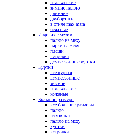
итальянские
зимние пальто
длинные
двубортные
в стиле max mara
бежевые
Изделия с мехом
пальто на меху
парки на меху
плащи
ветровки
демисезонные куртки
Куртки
все куртки
демисезонные
зимние
итальянские
кожаные
Большие размеры
все большие размеры
пальто
пуховики
пальто на меху
куртки
ветровки