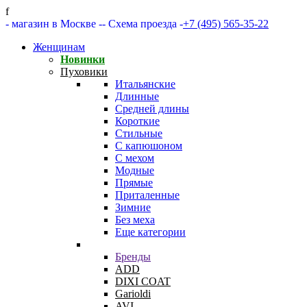
f
- магазин в Москве -
- Схема проезда -
+7 (495) 565-35-22
Женщинам
Новинки
Пуховики
Итальянские
Длинные
Средней длины
Короткие
Стильные
С капюшоном
С мехом
Модные
Прямые
Приталенные
Зимние
Без меха
Еще категории
Бренды
ADD
DIXI COAT
Garioldi
AVI