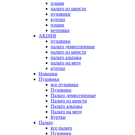
плащи
пальто из шерсти
пуховики
куртки
плащи
ветровки
АКЦИЯ
пуховики
пальто демисезонные
пальто из шерсти
пальто альпака
пальто на меху
куртки
Новинки
Пуховики
все пуховики
Пуховики
Пальто демисезонные
Пальто из шерсти
Пальто альпака
Пальто на меху
Куртки
Пальто
все пальто
Пуховики