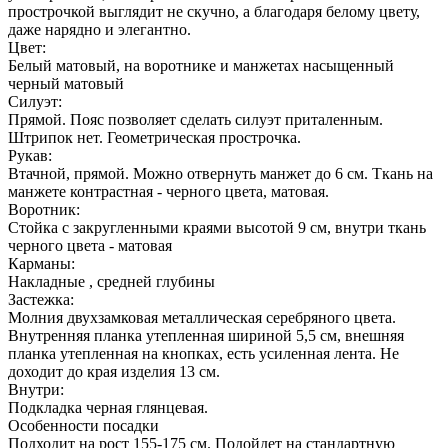
прострочкой выглядит не скучно, а благодаря белому цвету,
даже нарядно и элегантно.
Цвет:
Белый матовый, на воротнике и манжетах насыщенный
черный матовый
Силуэт:
Прямой. Пояс позволяет сделать силуэт приталенным.
Штрипок нет. Геометрическая прострочка.
Рукав:
Втачной, прямой. Можно отвернуть манжет до 6 см. Ткань на
манжете контрастная - черного цвета, матовая.
Воротник:
Стойка с закругленными краями высотой 9 см, внутри ткань
черного цвета - матовая
Карманы:
Накладные , средней глубины
Застежка:
Молния двухзамковая металлическая серебряного цвета.
Внутренняя планка утепленная шириной 5,5 см, внешняя
планка утепленная на кнопках, есть усиленная лента. Не
доходит до края изделия 13 см.
Внутри:
Подкладка черная глянцевая.
Особенности посадки
Подходит на рост 155-175 см. Подойдет на стандартную