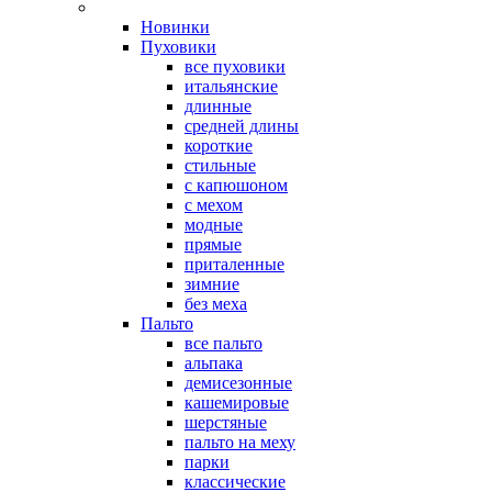
Новинки
Пуховики
все пуховики
итальянские
длинные
средней длины
короткие
стильные
с капюшоном
с мехом
модные
прямые
приталенные
зимние
без меха
Пальто
все пальто
альпака
демисезонные
кашемировые
шерстяные
пальто на меху
парки
классические