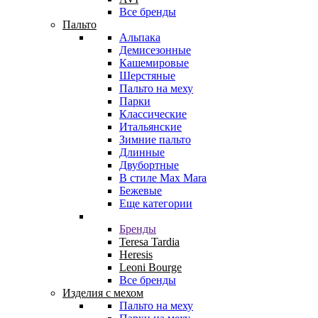
Все бренды
Пальто
Альпака
Демисезонные
Кашемировые
Шерстяные
Пальто на меху
Парки
Классические
Итальянские
Зимние пальто
Длинные
Двубортные
В стиле Max Mara
Бежевые
Еще категории
Бренды
Teresa Tardia
Heresis
Leoni Bourge
Все бренды
Изделия с мехом
Пальто на меху