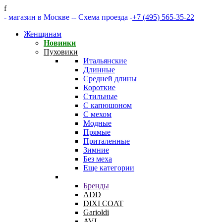
f
- магазин в Москве -
- Схема проезда -
+7 (495) 565-35-22
Женщинам
Новинки
Пуховики
Итальянские
Длинные
Средней длины
Короткие
Стильные
С капюшоном
С мехом
Модные
Прямые
Приталенные
Зимние
Без меха
Еще категории
Бренды
ADD
DIXI COAT
Garioldi
AVI