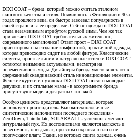
DIXI COAT – бренд, который можно считать эталоном
финского качества и стиля. Появившись в Финляндии в 90-х
годах прошлого века, он быстро завоевал популярность в
своей стране и за ее пределами. Сейчас одежда от DIXI COAT
стала незаменимым атрибутом русской зимы. Чем же так
привлекает DIXI COAT требовательных жительниц
современного мегаполиса? Ответ прост – DIXI COAT
ориентирован на создание комфортной, практичной одежды,
которая превосходно сидит на любой фигуре. Классические
силуэты, простые линии и натуральные оттенки DIXI COAT
остаются неизменно актуальными, несмотря на
переменчивость моды. Дизайнеры бренда умело вплетают в
сдержанный скандинавский стиль инновационные элементы.
Женские куртки и пуховики DIXI COAT носят и молодые
девушки, и их стильные мамы - в ассортименте бренда
присутствуют модели для разных типажей.
Особую ценность представляют материалы, которые
использует производитель. Высокотехнологичные
синтетические наполнители последнего поколения -
ZeroDown, Thinthulate, SOLARBALL - успешно заменяют
натуральный пух. Их достоинствами являются мягкость и
невесомость, они дышат, при этом сохраняя тепло и не
пропускают влагу. Ткани, из которых сшита одежда, очень