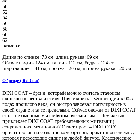
48
50
52
54
56
58
60
62
размера:
Длина по спинке:
73
см, длина рукава: 69 см
Обхват груди -
124
см, талии -
112
см, бедра -
124
см
ширина плеч -
41
см, пройма -
20
см, ширина рукава -
20
см
О бренде (Dixi Coat)
DIXI COAT – бренд, который можно считать эталоном
финского качества и стиля. Появившись в Финляндии в 90-х
годах прошлого века, он быстро завоевал популярность в
своей стране и за ее пределами. Сейчас одежда от DIXI COAT
стала незаменимым атрибутом русской зимы. Чем же так
привлекает DIXI COAT требовательных жительниц
современного мегаполиса? Ответ прост – DIXI COAT
ориентирован на создание комфортной, практичной одежды,
которая превосходно сидит на любой фигуре. Классические