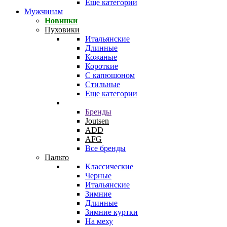
Еще категории
Мужчинам
Новинки
Пуховики
Итальянские
Длинные
Кожаные
Короткие
С капюшоном
Стильные
Еще категории
Бренды
Joutsen
ADD
AFG
Все бренды
Пальто
Классические
Черные
Итальянские
Зимние
Длинные
Зимние куртки
На меху