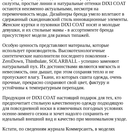
силуэты, простые линии и натуральные оттенки DIXI COAT
остаются неизменно актуальными, несмотря на
переменчивость моды. Дизайнеры бренда умело вплетают в
сдержанный скандинавский стиль инновационные элементы.
Женские куртки и пуховики DIXI COAT носят и молодые
девушки, и их стильные мамы - в ассортименте бренда
присутствуют модели для разных типажей.
Особую ценность представляют материалы, которые
использует производитель. Высокотехнологичные
синтетические наполнители последнего поколения -
ZeroDown, Thinthulate, SOLARBALL - успешно заменяют
натуральный пух. Их достоинствами являются мягкость и
невесомость, они дышат, при этом сохраняя тепло и не
пропускают влагу. Ткани, из которых сшита одежда, очень
прочные, прекрасно сохраняют свой цвет, фактуру и
устойчивы к температурным перепадам.
Продукция от DIXI COAT настоящий подарок для тех, кто
предпочитает стильную качественную одежду подходящую
для повседневной носки в изменчивых погодных условиях
осенне-зимнего сезона и хочет надолго сохранить ее
идеальный внешний вид и качество при минимальном уходе.
Кстати, по сведениям журнала Коммерсантъ, в моделях