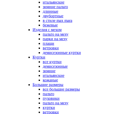
итальянские
зимние пальто
длинные
двубортные
в стиле max mara
бежевые
Изделия с мехом
пальто на меху
парки на меху
плащи
ветровки
демисезонные куртки
Куртки
все куртки
демисезонные
зимние
итальянские
кожаные
Большие размеры
все большие размеры
пальто
пуховики
пальто на меху
куртки
ветровки