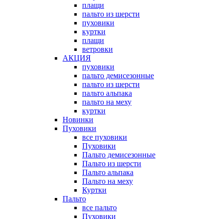
плащи
пальто из шерсти
пуховики
куртки
плащи
ветровки
АКЦИЯ
пуховики
пальто демисезонные
пальто из шерсти
пальто альпака
пальто на меху
куртки
Новинки
Пуховики
все пуховики
Пуховики
Пальто демисезонные
Пальто из шерсти
Пальто альпака
Пальто на меху
Куртки
Пальто
все пальто
Пуховики