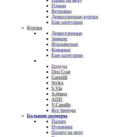
Парки на меху
Плащи
Ветровки
Демисезонные куртки
Еще категории
Куртки
Демисезонные
Зимние
Итальянские
Кожаные
Еще категории
Бренды
Dixi Coat
Garioldi
Stylex
S.Via
Албана
ADD
Y.Camille
Все бренды
Большие размеры
Пальто
Пуховики
Пальто на меху