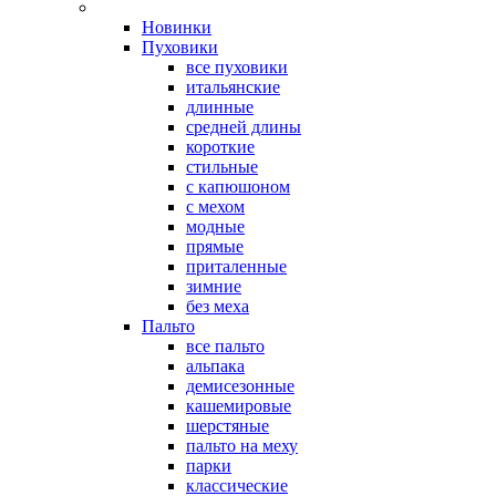
Новинки
Пуховики
все пуховики
итальянские
длинные
средней длины
короткие
стильные
с капюшоном
с мехом
модные
прямые
приталенные
зимние
без меха
Пальто
все пальто
альпака
демисезонные
кашемировые
шерстяные
пальто на меху
парки
классические