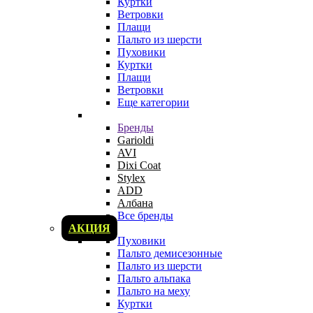
Куртки
Ветровки
Плащи
Пальто из шерсти
Пуховики
Куртки
Плащи
Ветровки
Еще категории
Бренды
Garioldi
AVI
Dixi Coat
Stylex
ADD
Албана
Все бренды
АКЦИЯ
Пуховики
Пальто демисезонные
Пальто из шерсти
Пальто альпака
Пальто на меху
Куртки