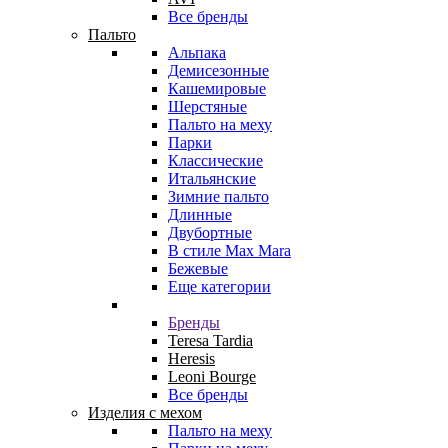
Все бренды
Пальто
Альпака
Демисезонные
Кашемировые
Шерстяные
Пальто на меху
Парки
Классические
Итальянские
Зимние пальто
Длинные
Двубортные
В стиле Max Mara
Бежевые
Еще категории
Бренды
Teresa Tardia
Heresis
Leoni Bourge
Все бренды
Изделия с мехом
Пальто на меху