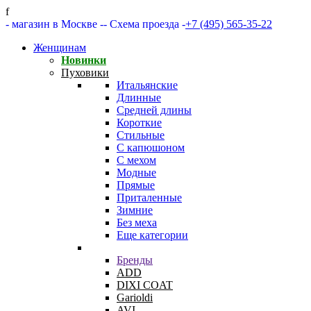
f
- магазин в Москве -
- Схема проезда -
+7 (495) 565-35-22
Женщинам
Новинки
Пуховики
Итальянские
Длинные
Средней длины
Короткие
Стильные
С капюшоном
С мехом
Модные
Прямые
Приталенные
Зимние
Без меха
Еще категории
Бренды
ADD
DIXI COAT
Garioldi
AVI