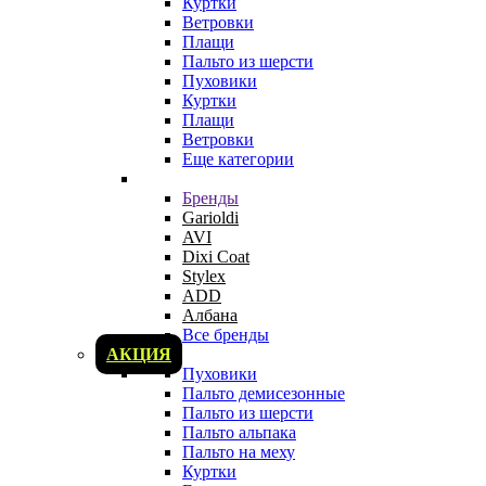
Куртки
Ветровки
Плащи
Пальто из шерсти
Пуховики
Куртки
Плащи
Ветровки
Еще категории
Бренды
Garioldi
AVI
Dixi Coat
Stylex
ADD
Албана
Все бренды
АКЦИЯ
Пуховики
Пальто демисезонные
Пальто из шерсти
Пальто альпака
Пальто на меху
Куртки