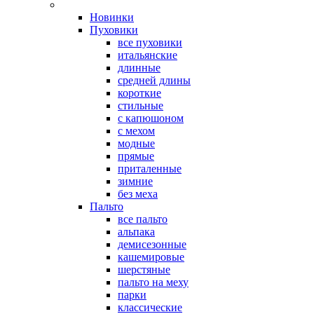
Новинки
Пуховики
все пуховики
итальянские
длинные
средней длины
короткие
стильные
с капюшоном
с мехом
модные
прямые
приталенные
зимние
без меха
Пальто
все пальто
альпака
демисезонные
кашемировые
шерстяные
пальто на меху
парки
классические