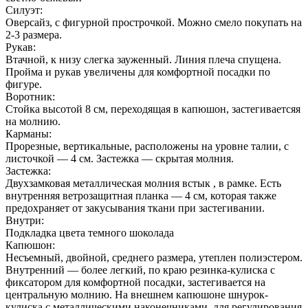
Силуэт:
Оверсайз, с фигурной прострочкой. Можно смело покупать на
2-3 размера.
Рукав:
Втачной, к низу слегка зауженный. Линия плеча спущена.
Пройма и рукав увеличены для комфортной посадки по
фигуре.
Воротник:
Стойка высотой 8 см, переходящая в капюшон, застегиваетсяя
на молнию.
Карманы:
Прорезные, вертикальные, расположены на уровне талии, с
листочкой — 4 см. Застежка — скрытая молния.
Застежка:
Двухзамковая металлическая молния встык , в рамке. Есть
внутренняя ветрозащитная планка — 4 см, которая также
предохраняет от закусывания ткани при застегивании.
Внутри:
Подкладка цвета темного шоколада
Капюшон:
Несъемный, двойной, среднего размера, утеплен полиэстером.
Внутренний — более легкий, по краю резинка-кулиска с
фиксатором для комфортной посадки, застегивается на
центральную молнию. На внешнем капюшоне шнурок-
кулиска с металлическими наконечниками, для регулирования