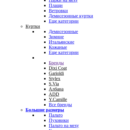
Парки на меху
Плащи
Ветровки
Демисезонные куртки
Еще категории
Куртки
Демисезонные
Зимние
Итальянские
Кожаные
Еще категории
Бренды
Dixi Coat
Garioldi
Stylex
S.Via
Албана
ADD
Y.Camille
Все бренды
Большие размеры
Пальто
Пуховики
Пальто на меху