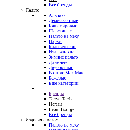
Все бренды
Пальто
Альпака
Демисезонные
Кашемировые
Шерстяные
Пальто на меху
Парки
Классические
Итальянские
Зимние пальто
Длинные
Двубортные
В стиле Max Mara
Бежевые
Еще категории
Бренды
Teresa Tardia
Heresis
Leoni Bourge
Все бренды
Изделия с мехом
Пальто на меху