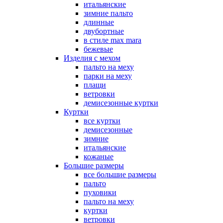
итальянские
зимние пальто
длинные
двубортные
в стиле max mara
бежевые
Изделия с мехом
пальто на меху
парки на меху
плащи
ветровки
демисезонные куртки
Куртки
все куртки
демисезонные
зимние
итальянские
кожаные
Большие размеры
все большие размеры
пальто
пуховики
пальто на меху
куртки
ветровки