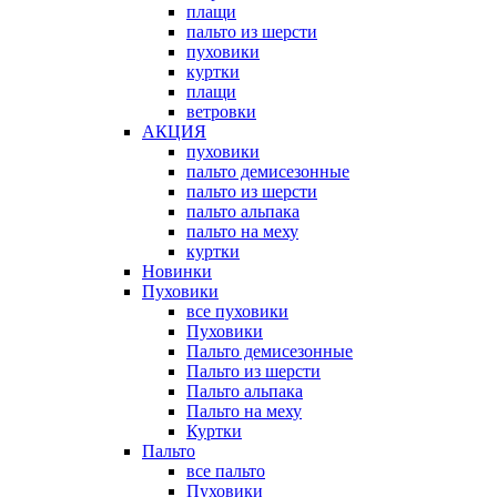
плащи
пальто из шерсти
пуховики
куртки
плащи
ветровки
АКЦИЯ
пуховики
пальто демисезонные
пальто из шерсти
пальто альпака
пальто на меху
куртки
Новинки
Пуховики
все пуховики
Пуховики
Пальто демисезонные
Пальто из шерсти
Пальто альпака
Пальто на меху
Куртки
Пальто
все пальто
Пуховики