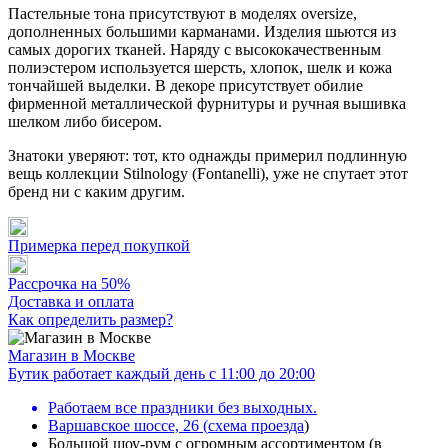
Пастельные тона присутствуют в моделях oversize,
дополненных большими карманами. Изделия шьются из
самых дорогих тканей. Наряду с высококачественным
полиэстером используется шерсть, хлопок, шелк и кожа
тончайшей выделки. В декоре присутствует обилие
фирменной металлической фурнитуры и ручная вышивка
шелком либо бисером.
Знатоки уверяют: тот, кто однажды примерил подлинную
вещь коллекции Stilnology (Fontanelli), уже не спутает этот
бренд ни с каким другим.
Примерка перед покупкой
Рассрочка на 50%
Доставка и оплата
Как определить размер?
Магазин в Москве
Бутик работает каждый день с 11:00 до 20:00
Работаем все праздники без выходных.
Варшавское шоссе, 26
(
схема проезда
)
Большой шоу-рум с огромным ассортиментом (в