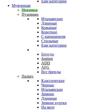
Еще категории
Мужчинам
Новинки
Пуховики
Итальянские
Длинные
Кожаные
Короткие
С капюшоном
Стильные
Еще категории
Бренды
Joutsen
ADD
AFG
Все бренды
Пальто
Классические
Черные
Итальянские
Зимние
Длинные
Зимние куртки
На меху