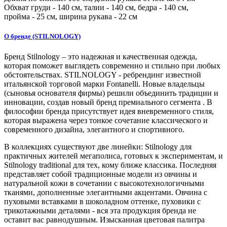
Обхват груди -
140
см, талии -
140
см, бедра -
140
см,
пройма -
25
см, ширина рукава - 22 см
О бренде (STILNOLOGY)
Бренд Stilnology – это надежная и качественная одежда,
которая поможет выглядеть современно и стильно при любых
обстоятельствах. STILNOLOGY - ребрендинг известной
итальянской торговой марки Fontanelli. Новые владельцы
(сыновья основателя фирмы) решили объединить традиции и
инновации, создав новый бренд премиального сегмента . В
философии бренда присутствует идея вневременного стиля,
которая выражена через тонкое сочетание классического и
современного дизайна, элегантного и спортивного.
В коллекциях существуют две линейки: Stilnology для
практичных жителей мегаполиса, готовых к экспериментам, и
Stilnology traditional для тех, кому ближе классика. Последняя
представляет собой традиционные модели из овчины и
натуральной кожи в сочетании с высокотехнологичными
тканями, дополненные элегантными акцентами. Овчина с
пуховыми вставками в шоколадном оттенке, пуховики с
трикотажными деталями - вся эта продукция бренда не
оставит вас равнодушным. Изысканная цветовая палитра