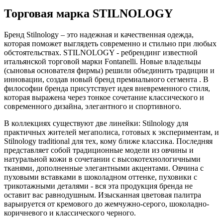
Торговая марка STILNOLOGY
Бренд Stilnology – это надежная и качественная одежда,
которая поможет выглядеть современно и стильно при любых
обстоятельствах. STILNOLOGY - ребрендинг известной
итальянской торговой марки Fontanelli. Новые владельцы
(сыновья основателя фирмы) решили объединить традиции и
инновации, создав новый бренд премиального сегмента . В
философии бренда присутствует идея вневременного стиля,
которая выражена через тонкое сочетание классического и
современного дизайна, элегантного и спортивного.
В коллекциях существуют две линейки: Stilnology для
практичных жителей мегаполиса, готовых к экспериментам, и
Stilnology traditional для тех, кому ближе классика. Последняя
представляет собой традиционные модели из овчины и
натуральной кожи в сочетании с высокотехнологичными
тканями, дополненные элегантными акцентами. Овчина с
пуховыми вставками в шоколадном оттенке, пуховики с
трикотажными деталями - вся эта продукция бренда не
оставит вас равнодушным. Изысканная цветовая палитра
варьируется от кремового до жемчужно-серого, шоколадно-
коричневого и классического черного.