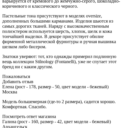
варьируется от кремового до жемчужно-серого, шоколадно-
коричневого и классического черного.
Пастельные тона присутствуют в моделях oversize,
дополненных большими карманами. Изделия шьются из
самых дорогих тканей. Наряду с высококачественным
полиэстером используется шерсть, хлопок, шелк и кожа
тончайшей выделки. В декоре присутствует обилие
фирменной металлической фурнитуры и ручная вышивка
шелком либо бисером.
Знатоки уверяют: тот, кто однажды примерил подлинную
вещь коллекции Stilnology (Fontanelli), уже не спутает этот
бренд ни с каким другим.
Пожаловаться
Добавить отзыв
Елена (рост - 178, размер - 50, цвет модели - бежевый)
Москва
Модель большемерная (где-то 2 размера), садится хорошо.
Комфортная. Спасибо.
Посмотреть ответ магазина
Галина (рост - 160, размер - 42, цвет модели - бежевый)
Архангельск