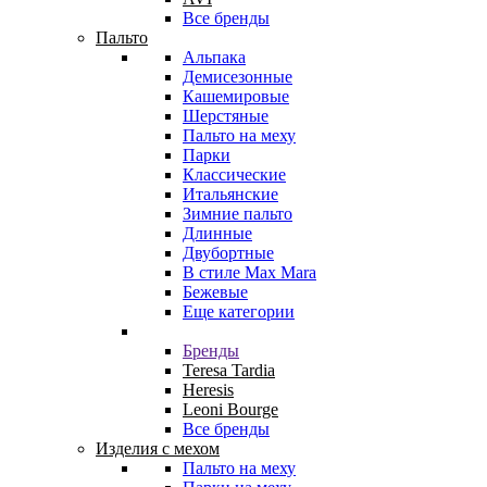
Все бренды
Пальто
Альпака
Демисезонные
Кашемировые
Шерстяные
Пальто на меху
Парки
Классические
Итальянские
Зимние пальто
Длинные
Двубортные
В стиле Max Mara
Бежевые
Еще категории
Бренды
Teresa Tardia
Heresis
Leoni Bourge
Все бренды
Изделия с мехом
Пальто на меху