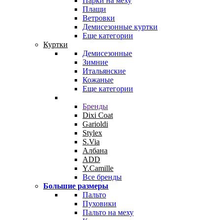
Парки на меху
Плащи
Ветровки
Демисезонные куртки
Еще категории
Куртки
Демисезонные
Зимние
Итальянские
Кожаные
Еще категории
Бренды
Dixi Coat
Garioldi
Stylex
S.Via
Албана
ADD
Y.Camille
Все бренды
Большие размеры
Пальто
Пуховики
Пальто на меху