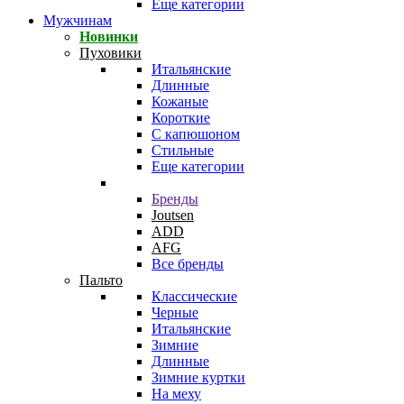
Еще категории
Мужчинам
Новинки
Пуховики
Итальянские
Длинные
Кожаные
Короткие
С капюшоном
Стильные
Еще категории
Бренды
Joutsen
ADD
AFG
Все бренды
Пальто
Классические
Черные
Итальянские
Зимние
Длинные
Зимние куртки
На меху