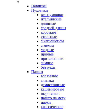
Новинки
Пуховики
все пуховики
итальянские
длинные
средней длины
короткие
стильные
с капюшоном
с мехом
модные
прямые
приталенные
зимние
без меха
Пальто
все пальто
альпака
демисезонные
кашемировые
шерстяные
пальто на меху
парки
классические