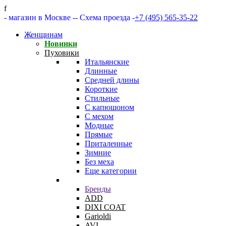
f
- магазин в Москве -
- Схема проезда -
+7 (495) 565-35-22
Женщинам
Новинки
Пуховики
Итальянские
Длинные
Средней длины
Короткие
Стильные
С капюшоном
С мехом
Модные
Прямые
Приталенные
Зимние
Без меха
Еще категории
Бренды
ADD
DIXI COAT
Garioldi
AVI