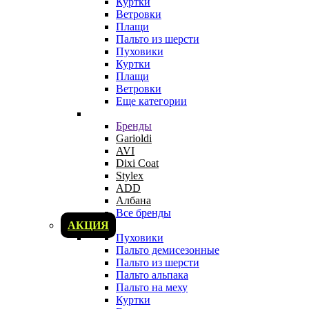
Куртки
Ветровки
Плащи
Пальто из шерсти
Пуховики
Куртки
Плащи
Ветровки
Еще категории
Бренды
Garioldi
AVI
Dixi Coat
Stylex
ADD
Албана
Все бренды
АКЦИЯ
Пуховики
Пальто демисезонные
Пальто из шерсти
Пальто альпака
Пальто на меху
Куртки