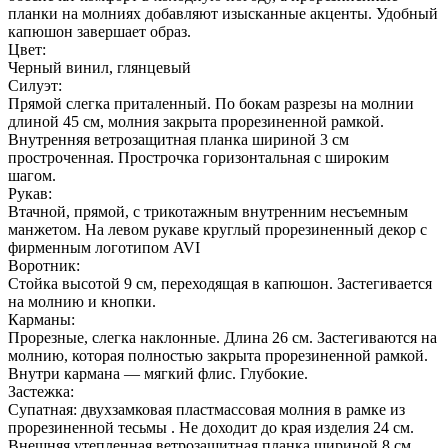
планки на молниях добавляют изысканные акценты. Удобный
капюшон завершает образ.
Цвет:
Черный винил, глянцевый
Силуэт:
Прямой слегка приталенный. По бокам разрезы на молнии
длиной 45 см, молния закрыта прорезиненной рамкой.
Внутренняя ветрозащитная планка шириной 3 см
простроченная. Прострочка горизонтальная с широким
шагом.
Рукав:
Втачной, прямой, с трикотажным внутренним несъемным
манжетом. На левом рукаве круглый прорезиненный декор с
фирменным логотипом AVI
Воротник:
Стойка высотой 9 см, переходящая в капюшон. Застегивается
на молнию и кнопки.
Карманы:
Прорезные, слегка наклонные. Длина 26 см. Застегиваются на
молнию, которая полностью закрыта прорезиненной рамкой.
Внутри кармана — мягкий флис. Глубокие.
Застежка:
Супатная: двухзамковая пластмассовая молния в рамке из
прорезиненной тесьмы . Не доходит до края изделия 24 см.
Внешняя утепленная ветрозащитная планка шириной 8 см ,