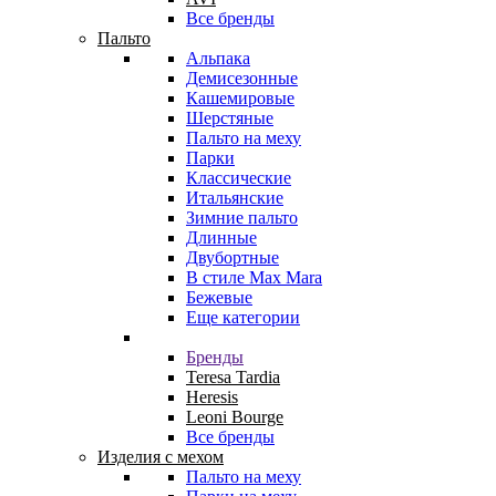
Все бренды
Пальто
Альпака
Демисезонные
Кашемировые
Шерстяные
Пальто на меху
Парки
Классические
Итальянские
Зимние пальто
Длинные
Двубортные
В стиле Max Mara
Бежевые
Еще категории
Бренды
Teresa Tardia
Heresis
Leoni Bourge
Все бренды
Изделия с мехом
Пальто на меху