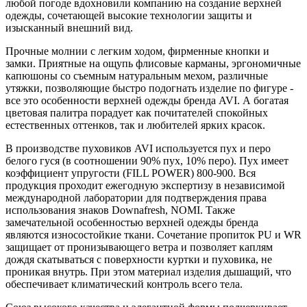
любой погоде вдохновили компанию на создание верхней
одежды, сочетающей высокие технологии защиты и
изысканный внешний вид.
Прочные молнии с легким ходом, фирменные кнопки и
замки. Приятные на ощупь флисовые карманы, эргономичные
капюшоны со съемным натуральным мехом, различные
утяжки, позволяющие быстро подогнать изделие по фигуре -
все это особенности верхней одежды бренда AVI. А богатая
цветовая палитра порадует как почитателей спокойных
естественных оттенков, так и любителей ярких красок.
В производстве пуховиков AVI используется пух и перо
белого гуся (в соотношении 90% пух, 10% перо). Пух имеет
коэффициент упругости (FILL POWER) 800-900. Вся
продукция проходит ежегодную экспертизу в независимой
международной лаборатории для подтверждения права
использования знаков Downafresh, NOMI. Также
замечательной особенностью верхней одежды бренда
являются износостойкие ткани. Сочетание пропиток PU и WR
защищает от пронизывающего ветра и позволяет каплям
дождя скатываться с поверхности куртки и пуховика, не
проникая внутрь. При этом материал изделия дышащий, что
обеспечивает климатический контроль всего тела.