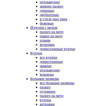
итальянские
зимние пальто
длинные
двубортные
в стиле max mara
бежевые
Изделия с мехом
пальто на меху
парки на меху
плащи
ветровки
демисезонные куртки
Куртки
все куртки
демисезонные
зимние
итальянские
кожаные
Большие размеры
все большие размеры
пальто
пуховики
пальто на меху
куртки
ветровки