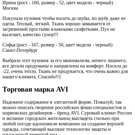
Ирина (рост - 160, размер - 52, цвет модели - черный)
Москва
Покупала пуховик чтобы носить до шубы, но шубу даже не
одела. Теплый, легкий. Ткань хорошо замывается от
загрязнений простыми влажными салфетками. Пух не
вылезает, качество супер!!!
Софья (рост - 167, размер - 50, цвет модели - черный)
Санкт-Петербург
Выбрала этот пуховик за его минимализм, ничего лишнего,
все детали продуманы и направлены на комфорт. Носила до
-22, очень тепло. Ткань не продувается, что очень важно для
нашего климата. Спасибо!!1
Торговая марка AVI
Надежное содержание в элегантной форме. Пожалуй, так
можно описать творение российских фэшн-специалистов и
норвежских дизайнеров – бренд AVI. Суровый климат России
и желание городских жительниц выглядеть стильно при
любой погоде вдохновили компанию на создание верхней
одежды, сочетающей высокие технологии защиты и
изысканный внешний вид.