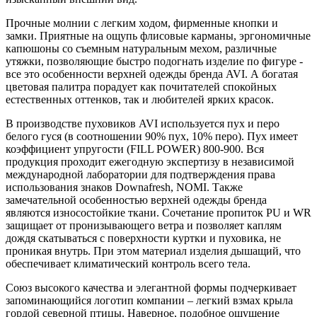
Прочные молнии с легким ходом, фирменные кнопки и
замки. Приятные на ощупь флисовые карманы, эргономичные
капюшоны со съемным натуральным мехом, различные
утяжки, позволяющие быстро подогнать изделие по фигуре -
все это особенности верхней одежды бренда AVI. А богатая
цветовая палитра порадует как почитателей спокойных
естественных оттенков, так и любителей ярких красок.
В производстве пуховиков AVI используется пух и перо
белого гуся (в соотношении 90% пух, 10% перо). Пух имеет
коэффициент упругости (FILL POWER) 800-900. Вся
продукция проходит ежегодную экспертизу в независимой
международной лаборатории для подтверждения права
использования знаков Downafresh, NOMI. Также
замечательной особенностью верхней одежды бренда
являются износостойкие ткани. Сочетание пропиток PU и WR
защищает от пронизывающего ветра и позволяет каплям
дождя скатываться с поверхности куртки и пуховика, не
проникая внутрь. При этом материал изделия дышащий, что
обеспечивает климатический контроль всего тела.
Союз высокого качества и элегантной формы подчеркивает
запоминающийся логотип компании – легкий взмах крыла
гордой северной птицы. Наверное, подобное ощущение