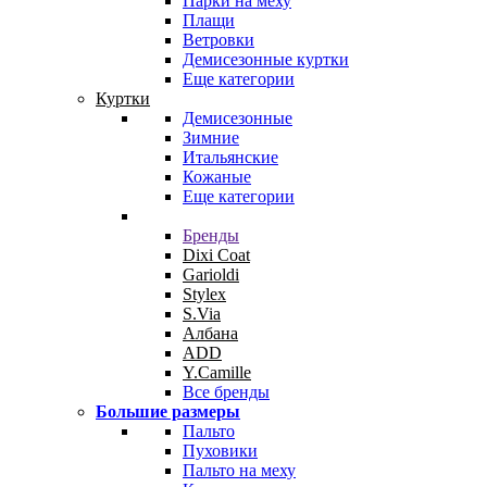
Парки на меху
Плащи
Ветровки
Демисезонные куртки
Еще категории
Куртки
Демисезонные
Зимние
Итальянские
Кожаные
Еще категории
Бренды
Dixi Coat
Garioldi
Stylex
S.Via
Албана
ADD
Y.Camille
Все бренды
Большие размеры
Пальто
Пуховики
Пальто на меху