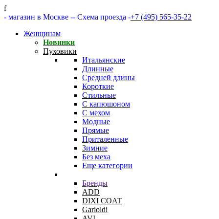
f
- магазин в Москве -
- Схема проезда -
+7 (495) 565-35-22
Женщинам
Новинки
Пуховики
Итальянские
Длинные
Средней длины
Короткие
Стильные
С капюшоном
С мехом
Модные
Прямые
Приталенные
Зимние
Без меха
Еще категории
Бренды
ADD
DIXI COAT
Garioldi
AVI