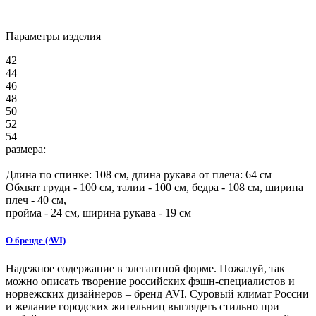
Параметры изделия
42
44
46
48
50
52
54
размера:
Длина по спинке:
108
см, длина рукава от плеча:
64
см
Обхват груди -
100
см, талии -
100
см, бедра -
108
см, ширина
плеч -
40
см,
пройма -
24
см, ширина рукава - 19 см
О бренде (AVI)
Надежное содержание в элегантной форме. Пожалуй, так
можно описать творение российских фэшн-специалистов и
норвежских дизайнеров – бренд AVI. Суровый климат России
и желание городских жительниц выглядеть стильно при