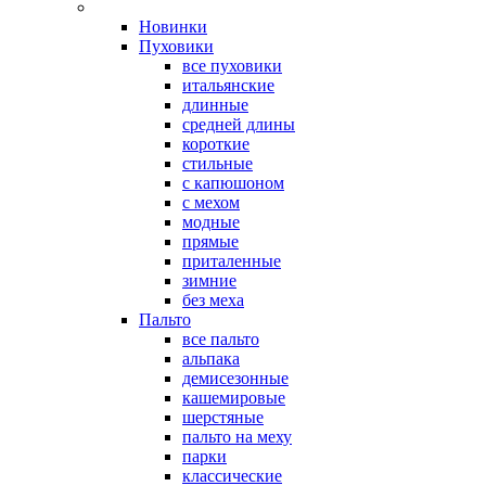
Новинки
Пуховики
все пуховики
итальянские
длинные
средней длины
короткие
стильные
с капюшоном
с мехом
модные
прямые
приталенные
зимние
без меха
Пальто
все пальто
альпака
демисезонные
кашемировые
шерстяные
пальто на меху
парки
классические