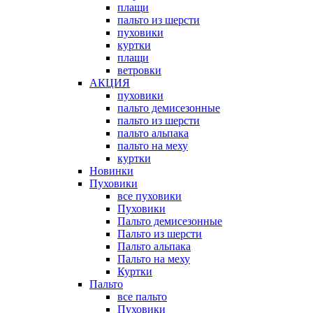
плащи
пальто из шерсти
пуховики
куртки
плащи
ветровки
АКЦИЯ
пуховики
пальто демисезонные
пальто из шерсти
пальто альпака
пальто на меху
куртки
Новинки
Пуховики
все пуховики
Пуховики
Пальто демисезонные
Пальто из шерсти
Пальто альпака
Пальто на меху
Куртки
Пальто
все пальто
Пуховики