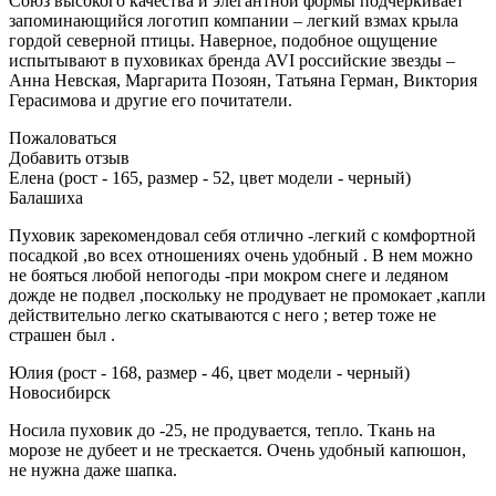
Союз высокого качества и элегантной формы подчеркивает
запоминающийся логотип компании – легкий взмах крыла
гордой северной птицы. Наверное, подобное ощущение
испытывают в пуховиках бренда AVI российские звезды –
Анна Невская, Маргарита Позоян, Татьяна Герман, Виктория
Герасимова и другие его почитатели.
Пожаловаться
Добавить отзыв
Елена (рост - 165, размер - 52, цвет модели - черный)
Балашиха
Пуховик зарекомендовал себя отлично -легкий с комфортной
посадкой ,во всех отношениях очень удобный . В нем можно
не бояться любой непогоды -при мокром снеге и ледяном
дожде не подвел ,поскольку не продувает не промокает ,капли
действительно легко скатываются с него ; ветер тоже не
страшен был .
Юлия (рост - 168, размер - 46, цвет модели - черный)
Новосибирск
Носила пуховик до -25, не продувается, тепло. Ткань на
морозе не дубеет и не трескается. Очень удобный капюшон,
не нужна даже шапка.