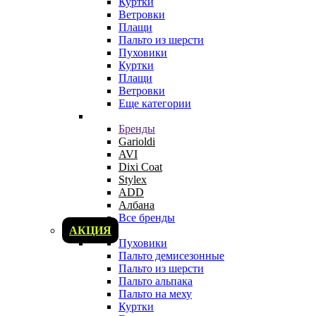
Куртки
Ветровки
Плащи
Пальто из шерсти
Пуховики
Куртки
Плащи
Ветровки
Еще категории
Бренды
Garioldi
AVI
Dixi Coat
Stylex
ADD
Албана
Все бренды
АКЦИЯ
Пуховики
Пальто демисезонные
Пальто из шерсти
Пальто альпака
Пальто на меху
Куртки