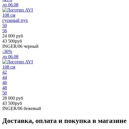
до 06.08
108 см
гусиный пух
50
56
24 000 руб
43 500руб
INGER/06
черный
-36%
до 06.08
108 см
42
44
46
48
50
28 000 руб
43 500руб
INGER/06
бежевый
Доставка, оплата и покупка в магазине