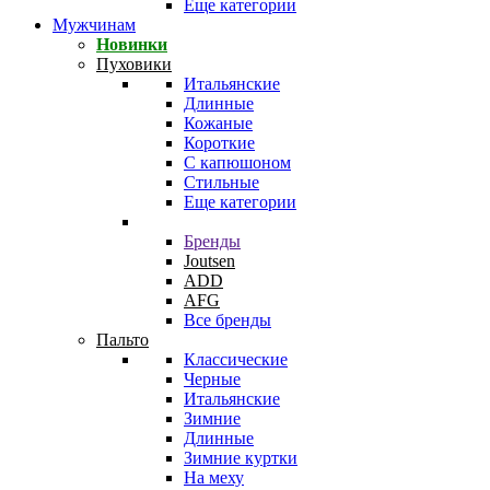
Еще категории
Мужчинам
Новинки
Пуховики
Итальянские
Длинные
Кожаные
Короткие
С капюшоном
Стильные
Еще категории
Бренды
Joutsen
ADD
AFG
Все бренды
Пальто
Классические
Черные
Итальянские
Зимние
Длинные
Зимние куртки
На меху