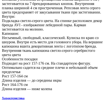
застегивается на 7 брендированных кнопок. Внутренняя
планка шириной 4 см простроченная. Репсовая лента серого
цвета предохраняет от закусывания ткани при застегивании.
Внутри:
Подкладка светло-серого цвета. На спинке расположен декор
бренда AVI - изображение лебединой пары. Карман
застегивается на молнию.
Капюшон:
Несъемный, свободный, классический. Кулиска по краю со
шнуром. Внутри есть место для головного убора. На вершине
капюшона вшита декоративная лента с логотипом бренда.
Внутренняя ткань капюшона светло-серого серебристого
цвета цвета
Особенности посадки
Подходит на рост 157-176 см. На стандартную фигуру.
Оптимально садится на средние плечи и небольшой объем
предплечья
Рост 157-164 см
Длина изделия — до середины икры
Рост 164-176 см
Длина изделия — ниже колена
Характеристика