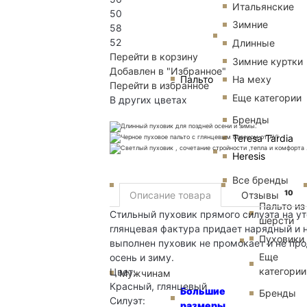
Итальянские
50
Зимние
58
52
Длинные
Перейти в корзину
Зимние куртки
Добавлен в "Избранное"
Пальто
На меху
Перейти в избранное
Еще категории
В других цветах
Бренды
Teresa Tardia
Heresis
Все бренды
10
Описание товара
Отзывы
Пальто из
Стильный пуховик прямого силуэта на ут
шерсти
глянцевая фактура придает нарядный и н
Пуховики
выполнен пуховик не промокает и не пр
Еще
осень и зиму.
категории
Цвет:
Мужчинам
Красный, глянцевый
Большие
Бренды
Силуэт:
размеры