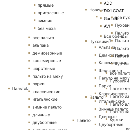
ADD
прямые
Новинки
DIXI COAT
приталенные
все пу
Garioldi
зимние
Пухови
AVI
без меха
Пальто
Все бренды
все пальто
Пальто
Пуховики
альпака
Альпака
Пальто
демисезонные
Демисезонные
Пальто
кашемировые
Кашемировые
Куртки
шерстяные
Шерстяные
все пальт
пальто на меху
Пальто на меху
Пуховики
парки
Парки
Пальто
Пальто д
классические
Классические
Пальто из
Пальто
итальянские
Итальянские
Пальто ал
зимние пальто
Зимние пальто
Пальто на
длинные
Длинные
Куртки
Пальто
двубортные
Двубортные
в