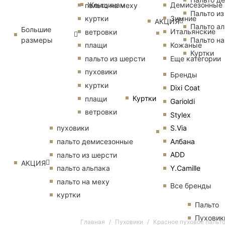
Женщинам
Демисезонные
пальто на меху
Пальто из
Зимние
куртки
АКЦИЯ
Пальто ал
Большие
Итальянские
ветровки
размеры
Пальто на
Кожаные
плащи
Куртки
Еще категории
пальто из шерсти
пуховики
Бренды
куртки
Dixi Coat
Куртки
плащи
Garioldi
ветровки
Stylex
S.Via
пуховики
Албана
пальто демисезонные
ADD
пальто из шерсти
АКЦИЯ
Y.Camille
пальто альпака
пальто на меху
Все бренды
куртки
Пальто
Пуховик
Главная
Пуховики
Красное пуховое пальто