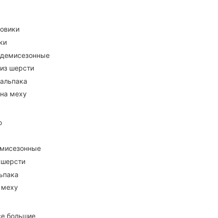
ховики
ки
 демисезонные
 из шерсти
 альпака
 на меху
о
емисезонные
 шерсти
ьпака
 меху
се большие