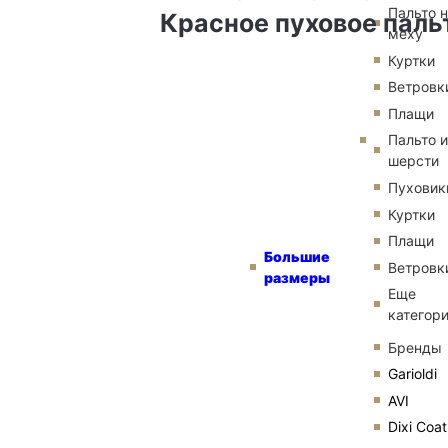
Пальто 
Красное пуховое пальт
меху
Куртки
Ветровк
Плащи
Пальто и
шерсти
Пуховик
Куртки
Плащи
Большие
Ветровк
размеры
Еще
категор
Бренды
Garioldi
AVI
Dixi Coat