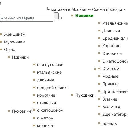
f
- магазин в Москве -
- Схема проезда -
Новинки
Итальянские
Длинные
Женщинам
Средней дл
Мужчинам
Короткие
О нас
Стильные
Новинки
С капюшоно
все пуховики
С мехом
итальянские
Модные
длинные
Прямые
средней длины
Приталенны
Пуховики
короткие
Зимние
стильные
Без меха
с капюшоном
Пуховики
Еще категор
с мехом
Бренды
модные