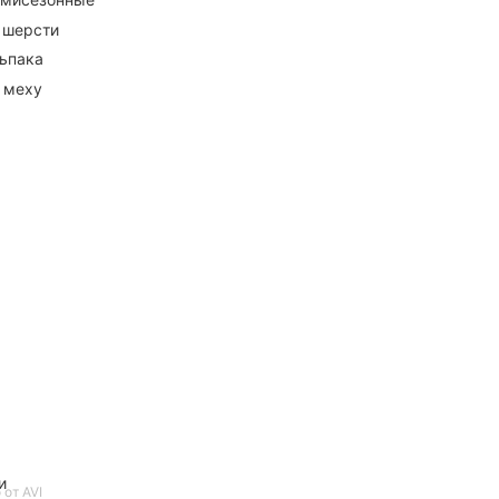
 шерсти
ьпака
 меху
и
 от AVI