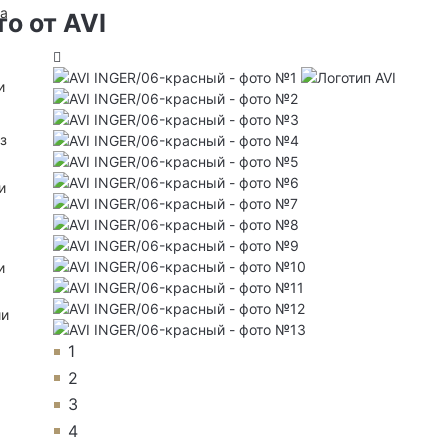
на
о от AVI
и
з
и
и
ии
1
2
3
4