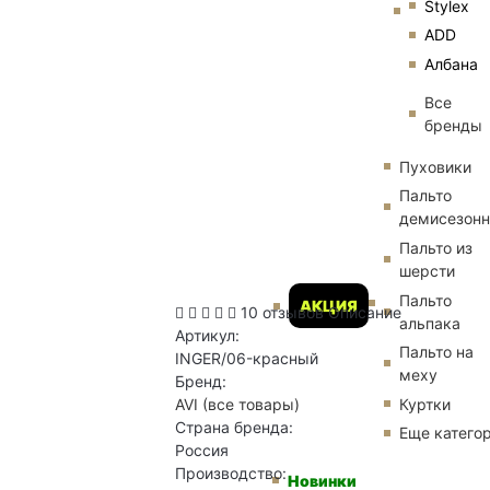
Stylex
ADD
Албана
Все
бренды
Пуховики
Пальто
демисезон
Пальто из
шерсти
Пальто
АКЦИЯ
10 отзывов
Описание
альпака
Артикул:
Пальто на
INGER/06-красный
меху
Бренд:
Куртки
AVI
(все товары)
Страна бренда:
Еще катего
Россия
Производство:
Новинки