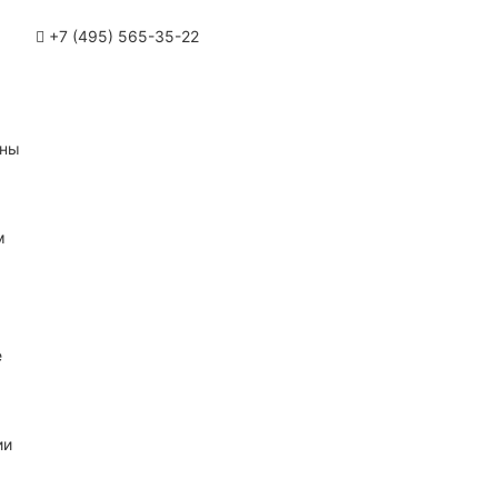
+7 (495) 565-35-22
ины
м
е
ии