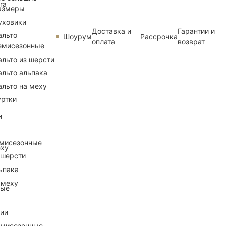
ra
азмеры
уховики
Доставка и
Гарантии и
альто
Шоурум
Рассрочка
оплата
возврат
емисезонные
альто из шерсти
альто альпака
альто на меху
уртки
и
емисезонные
еху
 шерсти
ьпака
 меху
ные
рии
емисезонные