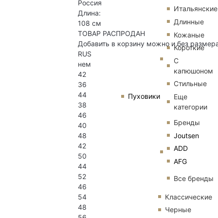
Россия
Итальянские
Длина:
Длинные
108 см
ТОВАР РАСПРОДАН
Кожаные
Добавить в корзину можно и без размер
Короткие
RUS
С
нем
капюшоном
42
Стильные
36
44
Пуховики
Еще
38
категории
46
Бренды
40
Joutsen
48
42
ADD
50
AFG
44
52
Все бренды
46
Классические
54
48
Черные
56