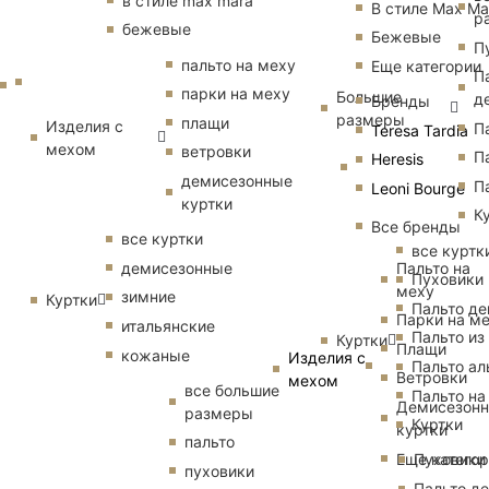
в стиле max mara
В стиле Max Ma
р
бежевые
Бежевые
П
пальто на меху
Еще категории
П
парки на меху
Большие
д
Бренды
размеры
плащи
Изделия с
П
Teresa Tardia
мехом
ветровки
П
Heresis
демисезонные
П
Leoni Bourge
куртки
К
Все бренды
все куртки
все куртк
Пальто на
демисезонные
Пуховики
меху
зимние
Куртки
Пальто д
Парки на м
итальянские
Пальто из
Куртки
Плащи
кожаные
Изделия с
Пальто ал
Ветровки
мехом
все большие
Пальто на
Демисезон
размеры
Куртки
куртки
пальто
Еще катего
Пуховики
пуховики
Пальто д