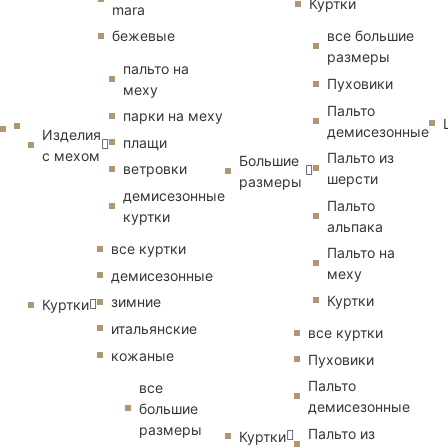
Куртки
mara
бежевые
все большие
размеры
пальто на
Пуховики
меху
Пальто
парки на меху
демисезонные
Изделия
плащи
с мехом
Пальто из
Большие
ветровки
шерсти
размеры
демисезонные
Пальто
куртки
альпака
все куртки
Пальто на
меху
демисезонные
Куртки
зимние
Куртки
итальянские
все куртки
кожаные
Пуховики
Пальто
все
демисезонные
большие
размеры
Пальто из
Куртки