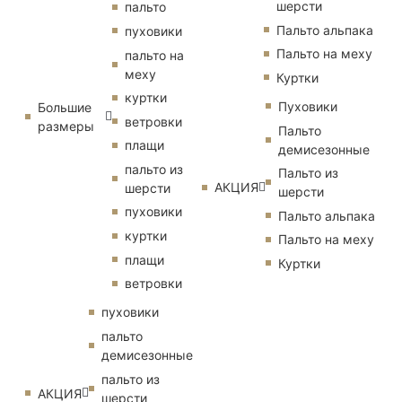
шерсти
пальто
Пальто альпака
пуховики
Пальто на меху
пальто на
меху
Куртки
куртки
Пуховики
Большие
ветровки
размеры
Пальто
плащи
демисезонные
пальто из
Пальто из
АКЦИЯ
шерсти
шерсти
пуховики
Пальто альпака
куртки
Пальто на меху
плащи
Куртки
ветровки
пуховики
пальто
демисезонные
пальто из
АКЦИЯ
шерсти