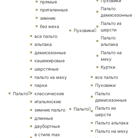
Пуховики
прямые
Пальто
приталенные
демисезонные
зимние
Пальто из
без меха
шерсти
Пуховики
все пальто
Пальто
альпака
альпака
демисезонные
Пальто на
меху
кашемировые
Куртки
шерстяные
пальто на меху
все пальто
парки
Пуховики
Пальто
классические
Пальто
демисезонные
итальянские
Пальто из
Пальто
зимние пальто
шерсти
длинные
Пальто альпака
двубортные
Пальто на меху
в стиле max