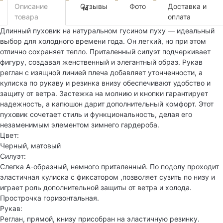
Описание
Отзывы
Фото
Доставка и
14
товара
оплата
Длинный пуховик на натуральном гусином пуху — идеальный
выбор для холодного времени года. Он легкий, но при этом
отлично сохраняет тепло. Приталенный силуэт подчеркивает
фигуру, создавая женственный и элегантный образ. Рукав
реглан с изящной линией плеча добавляет утонченности, а
кулиска по рукаву и резинка внизу обеспечивают удобство и
защиту от ветра. Застежка на молнию и кнопки гарантирует
надежность, а капюшон дарит дополнительный комфорт. Этот
пуховик сочетает стиль и функциональность, делая его
незаменимым элементом зимнего гардероба.
Цвет:
Черный, матовый
Силуэт:
Слегка А-образный, немного приталенный. По подолу проходит
эластичная кулиска с фиксатором ,позволяет сузить по низу и
играет роль дополнительной защиты от ветра и холода.
Прострочка горизонтальная.
Рукав:
Реглан, прямой, книзу присобран на эластичную резинку.