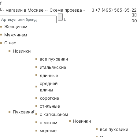
f
- магазин в Москве -
- Схема проезда -
+7 (495) 565-35-22
0
0
Женщинам
Мужчинам
О нас
Новинки
все пуховики
итальянские
длинные
средней
длины
короткие
стильные
Пуховики
с капюшоном
Новинки
с мехом
все пуховики
модные