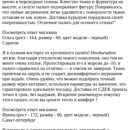
ценно в переходные сезоны. Качество ткани и фурнитура на
высоте, а силуэт пальто подчеркивает фигуру. Понравилось,
что любые загрязнения легко удаляются с поверхности ткани,
оставляя ее как новую. Доставка курьером порадовала своей
оперативностью. Отличное пальто для осеннего сезона!"
Посмотреть ответ магазина
Ольга (рост - 164, размер - 60, цвет модели - черный)
Саратов
Я в полном восторге от купленного пальто! Необычайно
легкое, благодаря утеплителю нового поколения, оно тем не
менее очень теплое. Протестировала его в морозы до -10, и
пальто справилось на отлично — я совсем не замерзла. Ткань
приятная на ощупь и не создает дискомфортного шуршания
при ходьбе. Очень удобно, что можно подобрать точный
размер через интернет, используя параметры на манекене, что
гарантировало идеальную посадку. Доставка от СДЕК пришла
точно в срок, без задержек. Искренне рекомендую покупку
этого пальто, если вы цените тепло и комфорт !
Посмотреть ответ магазина
Ирина (рост - 172, размер - 66, цвет модели - черный)
Санкт-петербург
Наконец-то я нашла идеальное пальто для холодной и