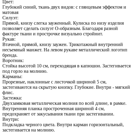
Цвет:
Глубокий синий, ткань двух видов: с глянцевым эффектом и
матовая
Силуэт:
Прямой, книзу слегка зауженный. Кулиска по низу изделия
позволяет сделать силуэт О-образным. Благодаря разной
фактуре ткани и прострочке визуально стройнит.
Рукав:
Втачной, прямой, книзу заужен. Трикотажный внутренний
несъемный манжет. На левом рукаве металлический логотип
бренда.
Воротник:
Стойка высотой 10 см, переходящая в капюшон. Застегивается
под горло на молнию.
Карманы:
Прорезные, наклонные с листочкой шириной 5 см,
застегиваются на скрытую кнопку. Глубокие. Внутри - мягкий
флис.
Застежка:
Двухзамковая металлическая молния по всей длине, в рамке.
Внутренняя планка простроченная шириной 4 см,
предохраняет от закусывания ткани при застегивании.
Внутри:
Подкладка черного цвета. Внутри карман горизонтальный,
застегивается на молнию.