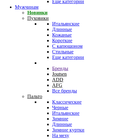
Еще категории
Мужчинам
Новинки
Пуховики
Итальянские
Длинные
Кожаные
Короткие
С капюшоном
Стильные
Еще категории
Бренды
Joutsen
ADD
AFG
Все бренды
Пальто
Классические
Черные
Итальянские
Зимние
Длинные
Зимние куртки
На меху