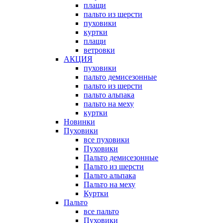
плащи
пальто из шерсти
пуховики
куртки
плащи
ветровки
АКЦИЯ
пуховики
пальто демисезонные
пальто из шерсти
пальто альпака
пальто на меху
куртки
Новинки
Пуховики
все пуховики
Пуховики
Пальто демисезонные
Пальто из шерсти
Пальто альпака
Пальто на меху
Куртки
Пальто
все пальто
Пуховики