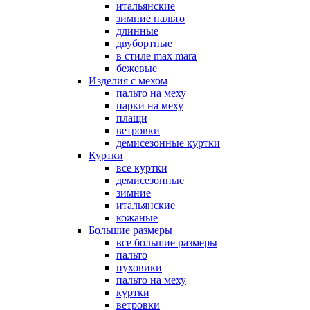
итальянские
зимние пальто
длинные
двубортные
в стиле max mara
бежевые
Изделия с мехом
пальто на меху
парки на меху
плащи
ветровки
демисезонные куртки
Куртки
все куртки
демисезонные
зимние
итальянские
кожаные
Большие размеры
все большие размеры
пальто
пуховики
пальто на меху
куртки
ветровки