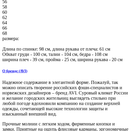
56
58
60
62
64
66
68
размера:
Длина по спинке:
98
см, длина рукава от плеча:
61
см
Обхват груди -
100
см, талии -
104
см, бедра -
108
см
ширина плеч -
39
см, пройма -
25
см, ширина рукава -
20
см
О бренде (AVI)
Надежное содержание в элегантной форме. Пожалуй, так
можно описать творение российских фэшн-специалистов и
норвежских дизайнеров – бренд AVI. Суровый климат России
и желание городских жительниц выглядеть стильно при
любой погоде вдохновили компанию на создание верхней
одежды, сочетающей высокие технологии защиты и
изысканный внешний вид.
Прочные молнии с легким ходом, фирменные кнопки и
замки. Приятные на ощупь флисовые карманы, эргономичные