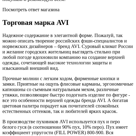
Посмотреть ответ магазина
Торговая марка AVI
Надежное содержание в элегантной форме. Пожалуй, так
можно описать творение российских фэшн-специалистов и
норвежских дизайнеров – бренд AVI. Суровый климат России
и желание городских жительниц выглядеть стильно при
любой погоде вдохновили компанию на создание верхней
одежды, сочетающей высокие технологии защиты и
изысканный внешний вид.
Прочные молнии с легким ходом, фирменные кнопки и
замки. Приятные на ощупь флисовые карманы, эргономичные
капюшоны со съемным натуральным мехом, различные
утяжки, позволяющие быстро подогнать изделие по фигуре -
все это особенности верхней одежды бренда AVI. А богатая
цветовая палитра порадует как почитателей спокойных
естественных оттенков, так и любителей ярких красок.
В производстве пуховиков AVI используется пух и перо
белого гуся (в соотношении 90% пух, 10% перо). Пух имеет
коэффициент упругости (FILL POWER) 800-900. Вся