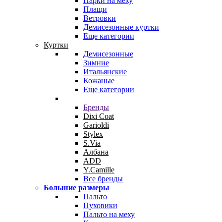
Парки на меху
Плащи
Ветровки
Демисезонные куртки
Еще категории
Куртки
Демисезонные
Зимние
Итальянские
Кожаные
Еще категории
Бренды
Dixi Coat
Garioldi
Stylex
S.Via
Албана
ADD
Y.Camille
Все бренды
Большие размеры
Пальто
Пуховики
Пальто на меху