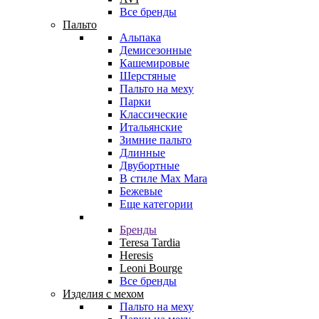
Все бренды
Пальто
Альпака
Демисезонные
Кашемировые
Шерстяные
Пальто на меху
Парки
Классические
Итальянские
Зимние пальто
Длинные
Двубортные
В стиле Max Mara
Бежевые
Еще категории
Бренды
Teresa Tardia
Heresis
Leoni Bourge
Все бренды
Изделия с мехом
Пальто на меху