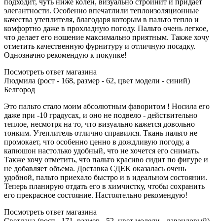
подходит, чуть ниже колен, визуально стройнит и придает
элегантности. Особенно впечатлили теплоизоляционные
качества утеплителя, благодаря которым в пальто тепло и
комфортно даже в прохладную погоду. Пальто очень легкое,
что делает его ношение максимально приятным. Также хочу
отметить качественную фурнитуру и отличную посадку.
Однозначно рекомендую к покупке!
Посмотреть ответ магазина
Людмила (рост - 168, размер - 62, цвет модели - синий)
Белгород
Это пальто стало моим абсолютным фаворитом ! Носила его
даже при -10 градусах, и оно не подвело - действительно
теплое, несмотря на то, что визуально кажется довольно
тонким. Утеплитель отлично справился. Ткань пальто не
промокает, что особенно ценно в дождливую погоду, а
капюшон настолько удобный, что не хочется его снимать.
Также хочу отметить, что пальто красиво сидит по фигуре и
не добавляет объема. Доставка СДЕК оказалась очень
удобной, пальто приехало быстро и в идеальном состоянии.
Теперь планирую отдать его в химчистку, чтобы сохранить
его прекрасное состояние. Настоятельно рекомендую!
Посмотреть ответ магазина
Светлана (рост - 171, размер - 52, цвет модели - лавандовый)