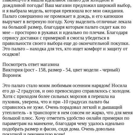
дождливой погоды! Ваш магазин предложил широкий выбор,
и я выбрала модель, которая превзошла все мои ожидания.
Пальто совершенно не промокает в дождь, и его капюшон
выручает в ветреную погоду. Хочу выделить отличные лекала
на большой размер, благодаря которым пальто сидит как по
мне – просторно в рукавах и идеально по плечам. Благодаря
сервису доставки с примеркой я смогла убедиться в
правильности своего выбора еще до окончательной покупки.
Это пальто – находка для тех, кто ищет комфорт и защиту от
осадков!
Посмотреть ответ магазина
Виктория (рост - 158, размер - 54, цвет модели - черный)
Воронеж
Это пальто стало моим любимым осенним нарядом! Носила
его до -2 градусов, и оно превосходно справлялось с холодом.
Хотя с приходом более сильных морозов я перешла на
пуховик, уверена, что и при -10 градусах пальто бы
справилось не хуже. Очень порадовал легкий и дышащий
утеплитель - в транспорте в нем совсем не жарко, что для меня
большой плюс. Хочу отметить удобство онлайн примерки по
параметрам на манекене, благодаря чему удалось идеально
подобрать размер и фасон, сидя дома. Очень довольна
покупкой и рекомендую всем!