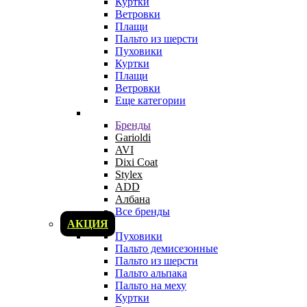
Куртки
Ветровки
Плащи
Пальто из шерсти
Пуховики
Куртки
Плащи
Ветровки
Еще категории
Бренды
Garioldi
AVI
Dixi Coat
Stylex
ADD
Албана
Все бренды
АКЦИЯ
Пуховики
Пальто демисезонные
Пальто из шерсти
Пальто альпака
Пальто на меху
Куртки