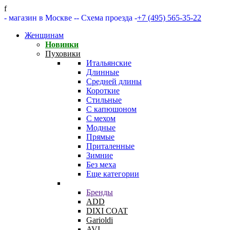
f
- магазин в Москве -
- Схема проезда -
+7 (495) 565-35-22
Женщинам
Новинки
Пуховики
Итальянские
Длинные
Средней длины
Короткие
Стильные
С капюшоном
С мехом
Модные
Прямые
Приталенные
Зимние
Без меха
Еще категории
Бренды
ADD
DIXI COAT
Garioldi
AVI