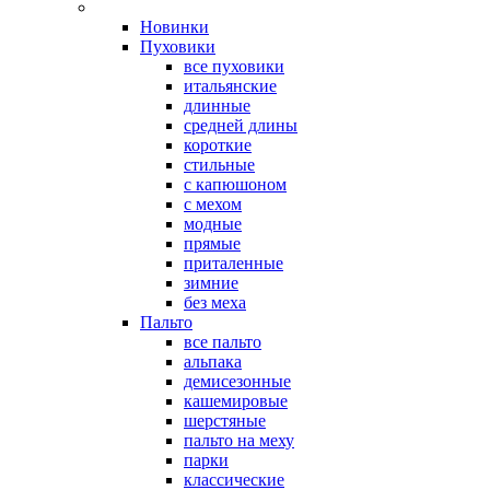
Новинки
Пуховики
все пуховики
итальянские
длинные
средней длины
короткие
стильные
с капюшоном
с мехом
модные
прямые
приталенные
зимние
без меха
Пальто
все пальто
альпака
демисезонные
кашемировые
шерстяные
пальто на меху
парки
классические