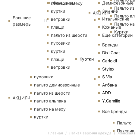
Женщинам
Демисезонные
пальто на меху
Пальто из
Зимние
куртки
АКЦИЯ
Пальто ал
Большие
Итальянские
ветровки
размеры
Пальто на
Кожаные
плащи
Куртки
Еще категории
пальто из шерсти
пуховики
Бренды
куртки
Dixi Coat
Куртки
плащи
Garioldi
ветровки
Stylex
S.Via
пуховики
Албана
пальто демисезонные
ADD
пальто из шерсти
АКЦИЯ
Y.Camille
пальто альпака
пальто на меху
Все бренды
куртки
Пальто
Пуховик
Главная
Легкая верхняя одежда
Женская 