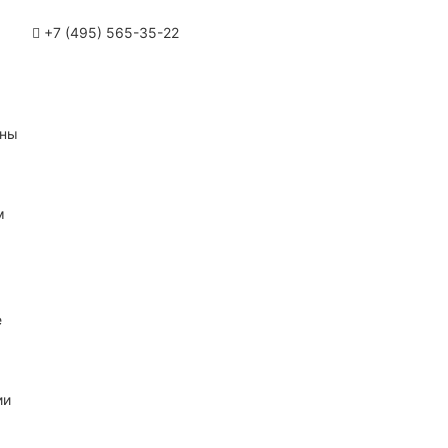
+7 (495) 565-35-22
ины
м
е
ии