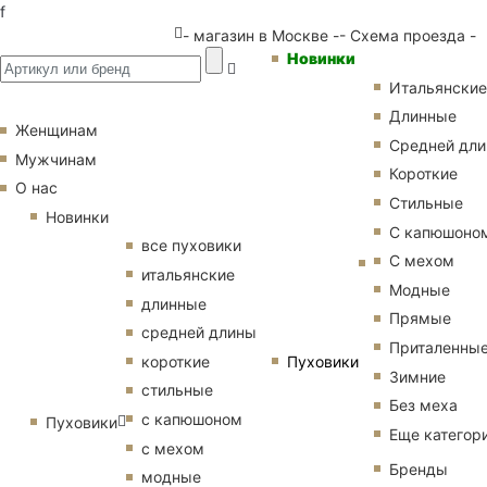
f
- магазин в Москве -
- Схема проезда -
Новинки
Итальянские
Длинные
Женщинам
Средней дл
Мужчинам
Короткие
О нас
Стильные
Новинки
С капюшоно
все пуховики
С мехом
итальянские
Модные
длинные
Прямые
средней длины
Приталенны
Пуховики
короткие
Зимние
стильные
Без меха
с капюшоном
Пуховики
Еще категор
с мехом
Бренды
модные