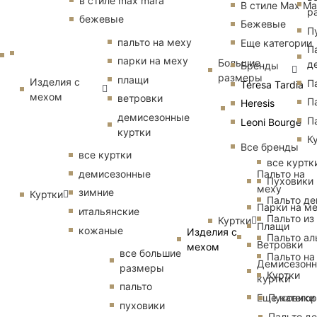
в стиле max mara
В стиле Max Ma
р
бежевые
Бежевые
П
пальто на меху
Еще категории
П
парки на меху
Большие
д
Бренды
размеры
плащи
Изделия с
П
Teresa Tardia
мехом
ветровки
П
Heresis
демисезонные
П
Leoni Bourge
куртки
К
Все бренды
все куртки
все куртк
Пальто на
демисезонные
Пуховики
меху
зимние
Куртки
Пальто д
Парки на м
итальянские
Пальто из
Куртки
Плащи
кожаные
Изделия с
Пальто ал
Ветровки
мехом
все большие
Пальто на
Демисезон
размеры
Куртки
куртки
пальто
Еще катего
Пуховики
пуховики
Пальто д