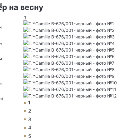
на
р на весну
и
з
и
и
ии
1
2
3
4
5