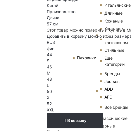
Итальянские
Китай
Производство:
Длинные
Длина:
Кожаные
57 см
Короткие
Этот товар можно померить и купить в М
Добавить в корзину можно и без размер
С
RUS
капюшоном
фин
Стильные
44
Пуховики
Еще
S
категории
46
M
Бренды
48
Joutsen
L
ADD
50
AFG
XL
52
Все бренды
XXL
Классические
В корзину
Черные