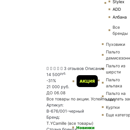
Stylex
ADD
Албана
Все
бренды
Пуховики
Пальто
демисезон
Пальто из
3 отзывов
Описание
шерсти
руб.
14 500
Пальто
-31%
АКЦИЯ
альпака
21 000 руб.
ДО 06.08
Пальто на
Все товары по акции. Успейте сделать за
меху
Артикул:
Куртки
B-676/001-черный
Еще катего
Бренд:
T.YCamille
(все товары)
Новинки
Страна бренда: