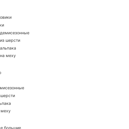
ховики
ки
 демисезонные
 из шерсти
 альпака
 на меху
о
емисезонные
 шерсти
ьпака
 меху
се большие