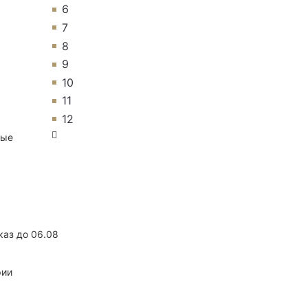
6
7
8
9
10
11
12
ные
каз до 06.08
рии