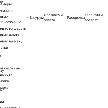
ra
азмеры
уховики
Доставка и
Гарантии и
альто
Шоурум
Рассрочка
оплата
возврат
емисезонные
альто из шерсти
альто альпака
альто на меху
уртки
и
емисезонные
еху
 шерсти
ьпака
 меху
ные
рии
емисезонные