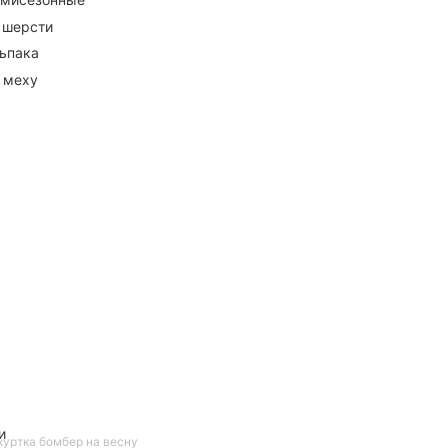
 шерсти
ьпака
 меху
и
куртка бомбер на весну