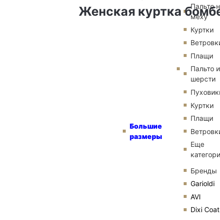
Пальто 
Женская куртка бомбе
меху
Куртки
Ветровк
Плащи
Пальто и
шерсти
Пуховик
Куртки
Плащи
Большие
Ветровк
размеры
Еще
категор
Бренды
Garioldi
AVI
Dixi Coat