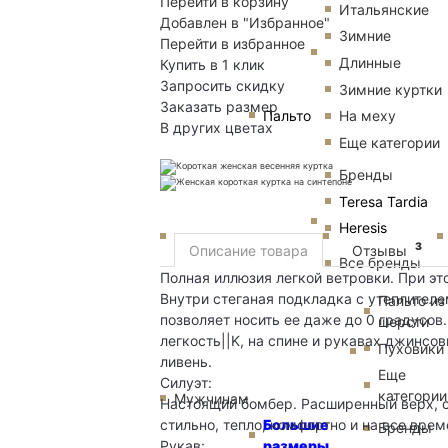
Перейти в корзину
Итальянские
Добавлен в "Избранное"
Зимние
Перейти в избранное
Длинные
Купить в 1 клик
Запросить скидку
Зимние куртки
Заказать размер
Пальто
На меху
В других цветах
Еще категории
Бренды
Teresa Tardia
Heresis
3
Описание товара
Отзывы
Все бренды
Полная иллюзия легкой ветровки. При это
Внутри стеганая подкладка с утеплителем
Пальто из
позволяет носить ее даже до 0 градусов
шерсти
легкость||K, на спине и рукавах джинс
Пуховики
ливень.
Еще
Силуэт:
категории
Мужчинам
Настоящий бомбер. Расширенный верх, с
Большие
стильно, тепло, комфортно и на все врем
Бренды
размеры
Рукав: