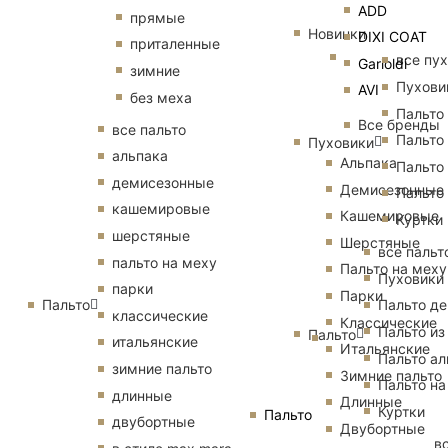
ADD
прямые
Новинки
DIXI COAT
приталенные
все пу
Garioldi
зимние
Пухови
AVI
без меха
Пальто
Все бренды
все пальто
Пальто
Пуховики
альпака
Альпака
Пальто
демисезонные
Демисезонные
Пальто
кашемировые
Кашемировые
Куртки
шерстяные
Шерстяные
все пальт
пальто на меху
Пальто на меху
Пуховики
парки
Парки
Пальто
Пальто д
классические
Классические
Пальто из
Пальто
итальянские
Итальянские
Пальто ал
зимние пальто
Зимние пальто
Пальто на
длинные
Длинные
Куртки
Пальто
двубортные
Двубортные
в