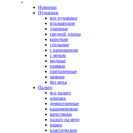
Новинки
Пуховики
все пуховики
итальянские
длинные
средней длины
короткие
стильные
с капюшоном
с мехом
модные
прямые
приталенные
зимние
без меха
Пальто
все пальто
альпака
демисезонные
кашемировые
шерстяные
пальто на меху
парки
классические