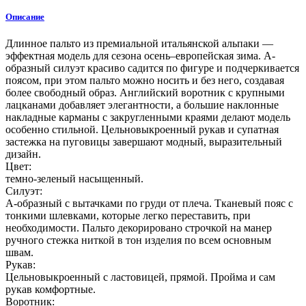
Описание
Длинное пальто из премиальной итальянской альпаки —
эффектная модель для сезона осень–европейская зима. А-
образный силуэт красиво садится по фигуре и подчеркивается
поясом, при этом пальто можно носить и без него, создавая
более свободный образ. Английский воротник с крупными
лацканами добавляет элегантности, а большие наклонные
накладные карманы с закругленными краями делают модель
особенно стильной. Цельновыкроенный рукав и супатная
застежка на пуговицы завершают модный, выразительный
дизайн.
Цвет:
темно-зеленый насыщенный.
Силуэт:
А-образный с вытачками по груди от плеча. Тканевый пояс с
тонкими шлевками, которые легко переставить, при
необходимости. Пальто декорировано строчкой на манер
ручного стежка ниткой в тон изделия по всем основным
швам.
Рукав:
Цельновыкроенный с ластовицей, прямой. Пройма и сам
рукав комфортные.
Воротник: