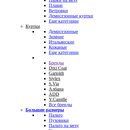
Парки на меху
Плащи
Ветровки
Демисезонные куртки
Еще категории
Куртки
Демисезонные
Зимние
Итальянские
Кожаные
Еще категории
Бренды
Dixi Coat
Garioldi
Stylex
S.Via
Албана
ADD
Y.Camille
Все бренды
Большие размеры
Пальто
Пуховики
Пальто на меху