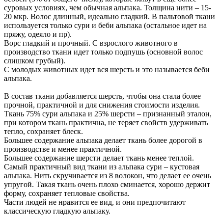
суровых условиях, чем обычная альпака. Толщина нити – 15-
20 мкр. Волос длинный, идеально гладкий. В пальтовой ткани
используется только сури и беби альпака (остальное идет на
пряжу, одеяло и пр).
Ворс гладкий и прочный. С взрослого животного в
производство ткани идет только подпушь (основной волос
слишком грубый).
С молодых животных идет вся шерсть и это называется беби
альпака.
В состав ткани добавляется шерсть, чтобы она стала более
прочной, практичной и для снижения стоимости изделия.
Ткань 75% сури альпака и 25% шерсти – признанный эталон,
при котором ткань практична, не теряет свойств удерживать
тепло, сохраняет блеск.
Большее содержание альпака делает ткань более дорогой в
производстве и менее практичной.
Большее содержание шерсти делает ткань менее теплой.
Самый практичный вид ткани из альпака сури – кустовая
альпака. Нить скручивается из 8 волокон, что делает ее очень
упругой. Такая ткань очень плохо сминается, хорошо держит
форму, сохраняет тепловые свойства.
Части людей не нравится ее вид, и они предпочитают
классическую гладкую альпаку.