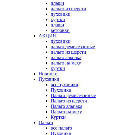
плащи
пальто из шерсти
пуховики
куртки
плащи
ветровки
АКЦИЯ
пуховики
пальто демисезонные
пальто из шерсти
пальто альпака
пальто на меху
куртки
Новинки
Пуховики
все пуховики
Пуховики
Пальто демисезонные
Пальто из шерсти
Пальто альпака
Пальто на меху
Куртки
Пальто
все пальто
Пуховики