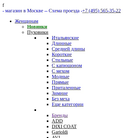
f
- магазин в Москве -
- Схема проезда -
+7 (495) 565-35-22
Женщинам
Новинки
Пуховики
Итальянские
Длинные
Средней длины
Короткие
Стильные
С капюшоном
С мехом
Модные
Прямые
Приталенные
Зимние
Без меха
Еще категории
Бренды
ADD
DIXI COAT
Garioldi
AVI