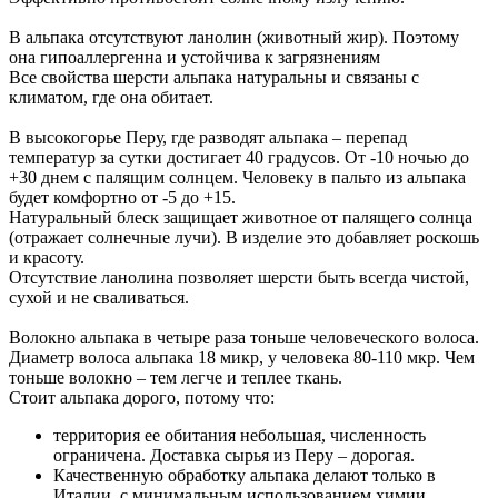
В альпака отсутствуют ланолин (животный жир). Поэтому
она гипоаллергенна и устойчива к загрязнениям
Все свойства шерсти альпака натуральны и связаны с
климатом, где она обитает.
В высокогорье Перу, где разводят альпака – перепад
температур за сутки достигает 40 градусов. От -10 ночью до
+30 днем с палящим солнцем. Человеку в пальто из альпака
будет комфортно от -5 до +15.
Натуральный блеск защищает животное от палящего солнца
(отражает солнечные лучи). В изделие это добавляет роскошь
и красоту.
Отсутствие ланолина позволяет шерсти быть всегда чистой,
сухой и не сваливаться.
Волокно альпака в четыре раза тоньше человеческого волоса.
Диаметр волоса альпака 18 микр, у человека 80-110 мкр. Чем
тоньше волокно – тем легче и теплее ткань.
Стоит альпака дорого, потому что:
территория ее обитания небольшая, численность
ограничена. Доставка сырья из Перу – дорогая.
Качественную обработку альпака делают только в
Италии, с минимальным использованием химии.