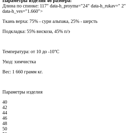
Параметры изделия 46 размера:
Длина по спинке:
117
" data-h_proyma="24" data-h_rukav=" 2"
data-h_ves="1.660">
Ткань верха:
75% - сури альпака, 25% - шерсть
Подкладка:
55% вискоза, 45% п/э
Температура:
от 10 до -10°C
Уход:
химчистка
Вес:
1 660 грамм
кг.
Параметры изделия
40
42
44
46
48
50