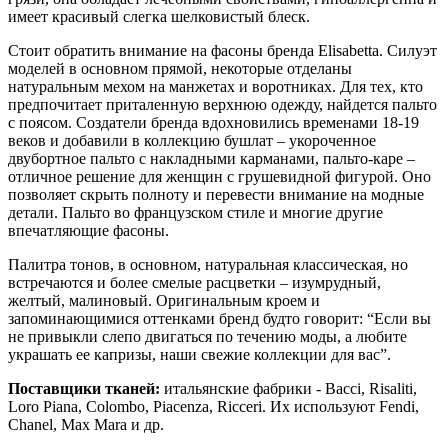
имеет красивый слегка шелковистый блеск.
Стоит обратить внимание на фасоны бренда Elisabetta. Силуэт
моделей в основном прямой, некоторые отделаны
натуральным мехом на манжетах и воротниках. Для тех, кто
предпочитает приталенную верхнюю одежду, найдется пальто
с поясом. Создатели бренда вдохновились временами 18-19
веков и добавили в коллекцию бушлат – укороченное
двубортное пальто с накладными карманами, пальто-каре –
отличное решение для женщин с грушевидной фигурой. Оно
позволяет скрыть полноту и перевести внимание на модные
детали. Пальто во французском стиле и многие другие
впечатляющие фасоны.
Палитра тонов, в основном, натуральная классическая, но
встречаются и более смелые расцветки – изумрудный,
желтый, малиновый. Оригинальным кроем и
запоминающимися оттенками бренд будто говорит: “Если вы
не привыкли слепо двигаться по течению моды, а любите
украшать ее капризы, наши свежие коллекции для вас”.
Поставщики тканей:
итальянские фабрики - Bacci, Risaliti,
Loro Piana, Colombo, Piacenza, Ricceri. Их используют Fendi,
Chanel, Max Mara и др.