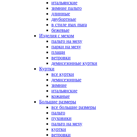
итальянские
зимние пальто
длинные
двубортные
в стиле max mara
бежевые
Изделия с мехом
пальто на меху
парки на меху
плащи
ветровки
демисезонные куртки
Куртки
все куртки
демисезонные
зимние
итальянские
кожаные
Большие размеры
все большие размеры
пальто
пуховики
пальто на меху
куртки
ветровки