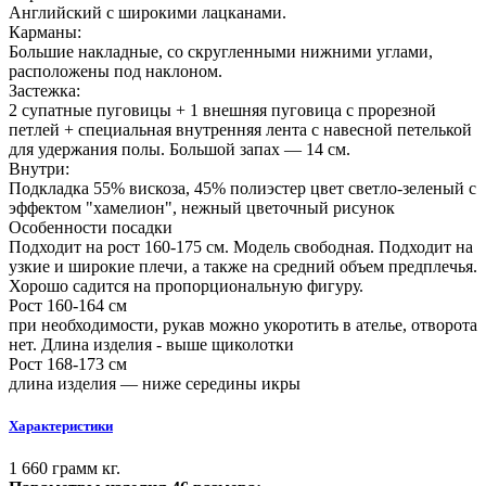
Английский с широкими лацканами.
Карманы:
Большие накладные, со скругленными нижними углами,
расположены под наклоном.
Застежка:
2 супатные пуговицы + 1 внешняя пуговица с прорезной
петлей + специальная внутренняя лента с навесной петелькой
для удержания полы. Большой запах — 14 см.
Внутри:
Подкладка 55% вискоза, 45% полиэстер цвет светло-зеленый с
эффектом "хамелион", нежный цветочный рисунок
Особенности посадки
Подходит на рост 160-175 см. Модель свободная. Подходит на
узкие и широкие плечи, а также на средний объем предплечья.
Хорошо садится на пропорциональную фигуру.
Рост 160-164 см
при необходимости, рукав можно укоротить в ателье, отворота
нет. Длина изделия - выше щиколотки
Рост 168-173 см
длина изделия — ниже середины икры
Характеристики
1 660 грамм кг.