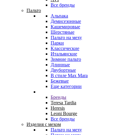
Все бренды
Пальто
Альпака
Демисезонные
Кашемировые
Шерстяные
Пальто на меху
Парки
Классические
Итальянские
Зимние пальто
Длинные
Двубортные
В стиле Max Mara
Бежевые
Еще категории
Бренды
Teresa Tardia
Heresis
Leoni Bourge
Все бренды
Изделия с мехом
Пальто на меху