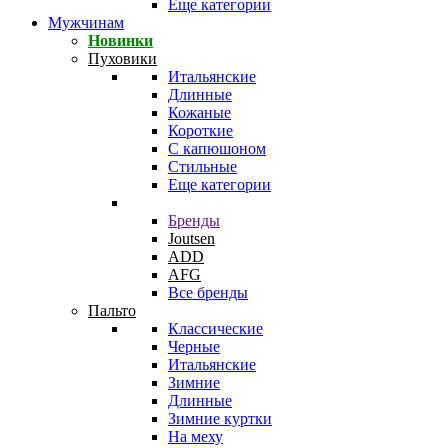
Еще категории
Мужчинам
Новинки
Пуховики
Итальянские
Длинные
Кожаные
Короткие
С капюшоном
Стильные
Еще категории
Бренды
Joutsen
ADD
AFG
Все бренды
Пальто
Классические
Черные
Итальянские
Зимние
Длинные
Зимние куртки
На меху