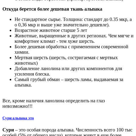
Откуда берется более дешевая ткань альпака
Не стандартное сырье. Толщина: стандарт до 0.35 мкр, а
о 0,36 мкр и выше уже значительно дешевле).
Возрастное животное старше 5 лет
Животные, выращенные в других регионах. Чем мягче и
комфортнее климат - тем хуже шерсть.
Более дешевая обработка с применением современной
химии.
Мертвая шерсть (шерсть, состригаемая с мертвых
животных)
Добавление ланолина или других компонентов для
усиления блеска.
Самый грубый обман – шерсть ламы, выдаваемая за
альпака.
Все, кроме наличия ланолина определить на глаз
невозможно!!!
Сури альпака это
Сури
– это особая порода альпака. Численность всего 100 тыс
особей (5% от общего числа), которые живут в еще более