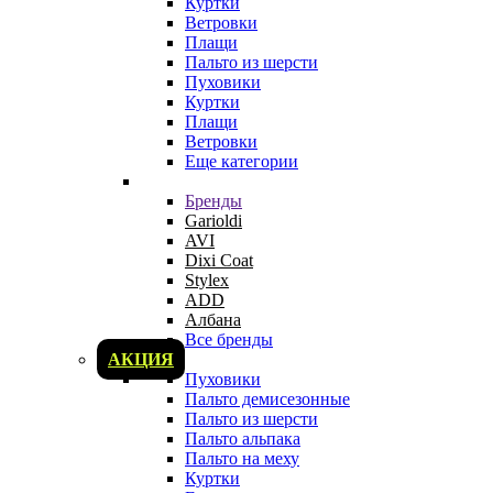
Куртки
Ветровки
Плащи
Пальто из шерсти
Пуховики
Куртки
Плащи
Ветровки
Еще категории
Бренды
Garioldi
AVI
Dixi Coat
Stylex
ADD
Албана
Все бренды
АКЦИЯ
Пуховики
Пальто демисезонные
Пальто из шерсти
Пальто альпака
Пальто на меху
Куртки