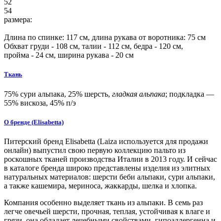
52
54
размера:
Длина по спинке:
117
см, длина рукава от воротника:
75
см
Обхват груди -
108
см, талии -
112
см, бедра -
120
см,
пройма -
24
см, ширина рукава - 20 см
Ткань
75% сури альпака, 25% шерсть,
гладкая альпака
; подкладка —
55% вискоза, 45% п/э
О бренде (Elisabetta)
Питерский бренд Elisabetta (Laiza используется для продажи
онлайн) выпустил свою первую коллекцию пальто из
роскошных тканей производства Италии в 2013 году. И сейчас
в каталоге бренда широко представлены изделия из элитных
натуральных материалов: шерсти беби альпаки, сури альпаки,
а также кашемира, мериноса, жаккарды, шелка и хлопка.
Компания особенно выделяет ткань из альпаки. В семь раз
легче овечьей шерсти, прочная, теплая, устойчивая к влаге и
грязи, она обладает лечебными свойствами, гипоаллергенна и