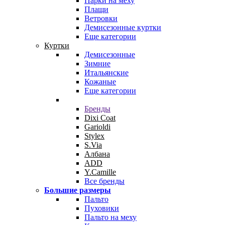
Парки на меху
Плащи
Ветровки
Демисезонные куртки
Еще категории
Куртки
Демисезонные
Зимние
Итальянские
Кожаные
Еще категории
Бренды
Dixi Coat
Garioldi
Stylex
S.Via
Албана
ADD
Y.Camille
Все бренды
Большие размеры
Пальто
Пуховики
Пальто на меху