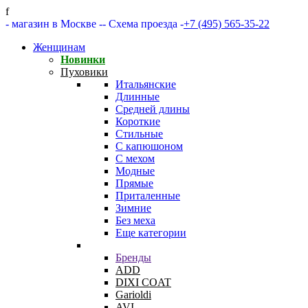
f
- магазин в Москве -
- Схема проезда -
+7 (495) 565-35-22
Женщинам
Новинки
Пуховики
Итальянские
Длинные
Средней длины
Короткие
Стильные
С капюшоном
С мехом
Модные
Прямые
Приталенные
Зимние
Без меха
Еще категории
Бренды
ADD
DIXI COAT
Garioldi
AVI