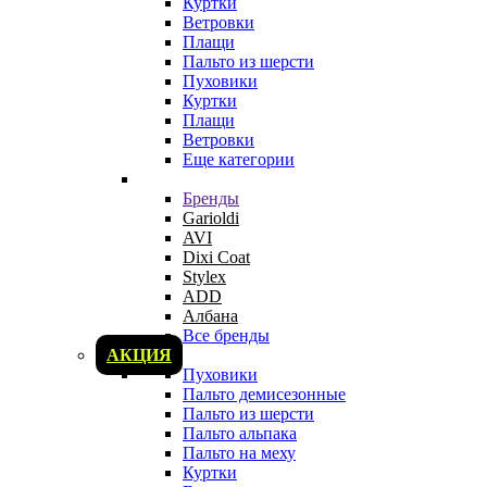
Куртки
Ветровки
Плащи
Пальто из шерсти
Пуховики
Куртки
Плащи
Ветровки
Еще категории
Бренды
Garioldi
AVI
Dixi Coat
Stylex
ADD
Албана
Все бренды
АКЦИЯ
Пуховики
Пальто демисезонные
Пальто из шерсти
Пальто альпака
Пальто на меху
Куртки