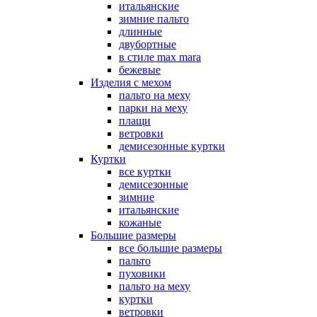
итальянские
зимние пальто
длинные
двубортные
в стиле max mara
бежевые
Изделия с мехом
пальто на меху
парки на меху
плащи
ветровки
демисезонные куртки
Куртки
все куртки
демисезонные
зимние
итальянские
кожаные
Большие размеры
все большие размеры
пальто
пуховики
пальто на меху
куртки
ветровки