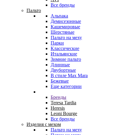
Все бренды
Пальто
Альпака
Демисезонные
Кашемировые
Шерстяные
Пальто на меху
Парки
Классические
Итальянские
Зимние пальто
Длинные
Двубортные
В стиле Max Mara
Бежевые
Еще категории
Бренды
Teresa Tardia
Heresis
Leoni Bourge
Все бренды
Изделия с мехом
Пальто на меху