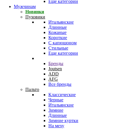
Еще категории
Мужчинам
Новинки
Пуховики
Итальянские
Длинные
Кожаные
Короткие
С капюшоном
Стильные
Еще категории
Бренды
Joutsen
ADD
AFG
Все бренды
Пальто
Классические
Черные
Итальянские
Зимние
Длинные
Зимние куртки
На меху