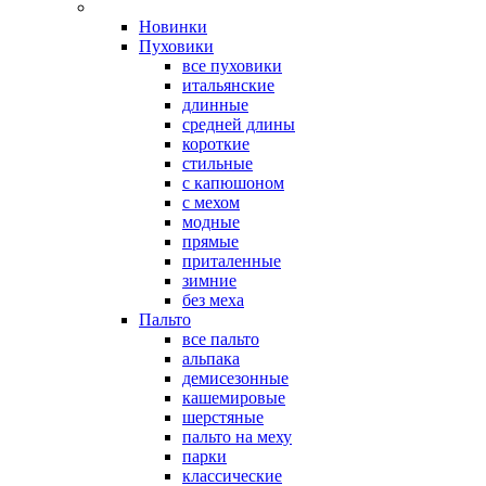
Новинки
Пуховики
все пуховики
итальянские
длинные
средней длины
короткие
стильные
с капюшоном
с мехом
модные
прямые
приталенные
зимние
без меха
Пальто
все пальто
альпака
демисезонные
кашемировые
шерстяные
пальто на меху
парки
классические