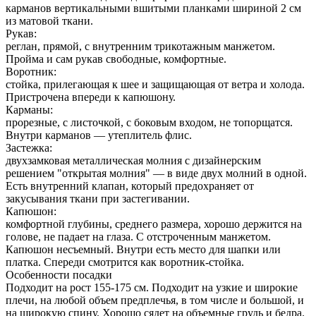
карманов вертикальными вшитыми планками шириной 2 см
из матовой ткани.
Рукав:
реглан, прямой, с внутренним трикотажным манжетом.
Пройма и сам рукав свободные, комфортные.
Воротник:
стойка, прилегающая к шее и защищающая от ветра и холода.
Пристрочена впереди к капюшону.
Карманы:
прорезные, с листочкой, с боковым входом, не топорщатся.
Внутри карманов — утеплитель флис.
Застежка:
двухзамковая металлическая молния с дизайнерским
решением "открытая молния" — в виде двух молний в одной.
Есть внутренний клапан, который предохраняет от
закусывания ткани при застегивании.
Капюшон:
комфортной глубины, среднего размера, хорошо держится на
голове, не падает на глаза. С отстроченным манжетом.
Капюшон несъемный. Внутри есть место для шапки или
платка. Спереди смотрится как воротник-стойка.
Особенности посадки
Подходит на рост 155-175 см. Подходит на узкие и широкие
плечи, на любой объем предплечья, в том числе и большой, и
на широкую спину. Хорошо сядет на объемные грудь и бедра.