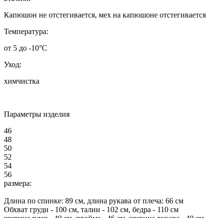
Капюшон не отстегивается, мех на капюшоне отстегивается
Т
емпература:
от 5 до -10°C
Уход:
химчистка
Параметры изделия
46
48
50
52
54
56
размера:
Длина по спинке:
89
см, длина рукава от плеча:
66
см
Обхват груди -
100
см, талии -
102
см, бедра -
110
см