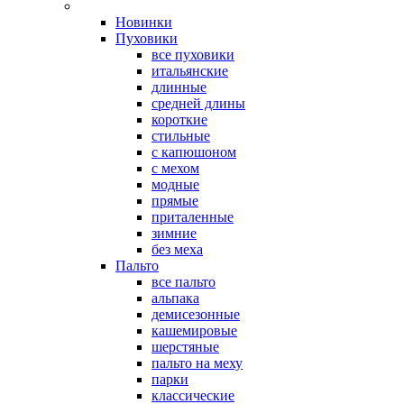
Новинки
Пуховики
все пуховики
итальянские
длинные
средней длины
короткие
стильные
с капюшоном
с мехом
модные
прямые
приталенные
зимние
без меха
Пальто
все пальто
альпака
демисезонные
кашемировые
шерстяные
пальто на меху
парки
классические