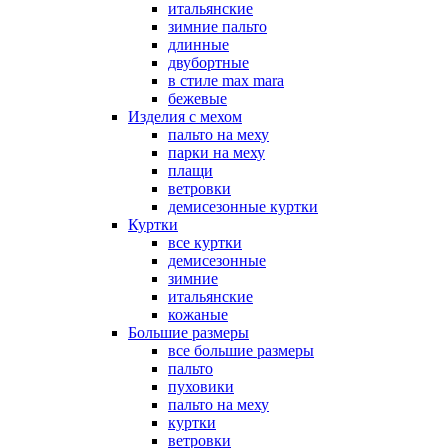
итальянские
зимние пальто
длинные
двубортные
в стиле max mara
бежевые
Изделия с мехом
пальто на меху
парки на меху
плащи
ветровки
демисезонные куртки
Куртки
все куртки
демисезонные
зимние
итальянские
кожаные
Большие размеры
все большие размеры
пальто
пуховики
пальто на меху
куртки
ветровки