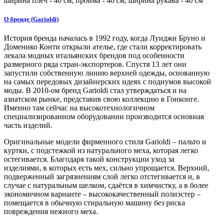
ширина плеч -
40
см, пройма -
46
см, ширина рукава -
40
см
О бренде (Garioldi)
История бренда началась в 1992 году, когда Луиджи Бруно и
Доменико Конти открыли ателье, где стали корректировать
лекала модных итальянских брендов под особенности
размерного ряда стран-экспортеров. Спустя 13 лет они
запустили собственную линию верхней одежды, основанную
на самых передовых дизайнерских идеях с подиумов высокой
моды. В 2010-ом бренд Garioldi стал утверждаться и на
азиатском рынке, представив свою коллекцию в Гонконге.
Именно там сейчас на высокотехнологичном
специализированном оборудовании производится основная
часть изделий.
Оригинальные модели фирменного стиля Garioldi – пальто и
куртки, c подстежкой из натурального меха, которая легко
остегивается. Благодаря такой конструкции уход за
изделиями, в которых есть мех, сильно упрощается. Верхний,
подверженный загрязнениям слой легко отстегивается и, в
случае с натуральным шелком, сдаётся в химчистку, а в более
экономичном варианте – высококачественный полиэстер –
помещается в обычную стиральную машину без риска
повреждения нежного меха.