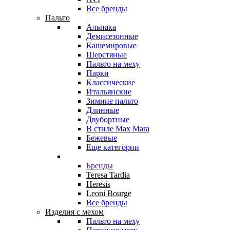
Все бренды
Пальто
Альпака
Демисезонные
Кашемировые
Шерстяные
Пальто на меху
Парки
Классические
Итальянские
Зимние пальто
Длинные
Двубортные
В стиле Max Mara
Бежевые
Еще категории
Бренды
Teresa Tardia
Heresis
Leoni Bourge
Все бренды
Изделия с мехом
Пальто на меху