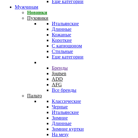
Еще категории
Мужчинам
Новинки
Пуховики
Итальянские
Длинные
Кожаные
Короткие
С капюшоном
Стильные
Еще категории
Бренды
Joutsen
ADD
AFG
Все бренды
Пальто
Классические
Черные
Итальянские
Зимние
Длинные
Зимние куртки
На меху