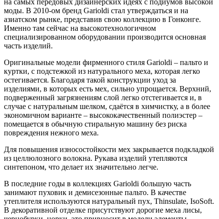
на самых передовых дизайнерских идеях с подиумов высокой
моды. В 2010-ом бренд Garioldi стал утверждаться и на
азиатском рынке, представив свою коллекцию в Гонконге.
Именно там сейчас на высокотехнологичном
специализированном оборудовании производится основная
часть изделий.
Оригинальные модели фирменного стиля Garioldi – пальто и
куртки, c подстежкой из натурального меха, которая легко
остегивается. Благодаря такой конструкции уход за
изделиями, в которых есть мех, сильно упрощается. Верхний,
подверженный загрязнениям слой легко отстегивается и, в
случае с натуральным шелком, сдаётся в химчистку, а в более
экономичном варианте – высококачественный полиэстер –
помещается в обычную стиральную машину без риска
повреждения нежного меха.
Для повышения износостойкости мех закрывается подкладкой
из целлюлозного волокна. Рукава изделий утепляются
синтепоном, что делает их значительно легче.
В последние годы в коллекциях Garioldi большую часть
занимают пуховик и демисезонные пальто. В качестве
утеплителя используются натуральный пух, Thinsulate, IsoSoft.
В декоративной отделке присутствуют дорогие меха лисы,
чернобурки, норки, это привносит в модели элементы