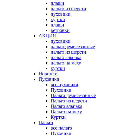
плащи
пальто из шерсти
пуховики
куртки
плащи
ветровки
АКЦИЯ
пуховики
пальто демисезонные
пальто из шерсти
пальто альпака
пальто на меху
куртки
Новинки
Пуховики
все пуховики
Пуховики
Пальто демисезонные
Пальто из шерсти
Пальто альпака
Пальто на меху
Куртки
Пальто
все пальто
Пуховики