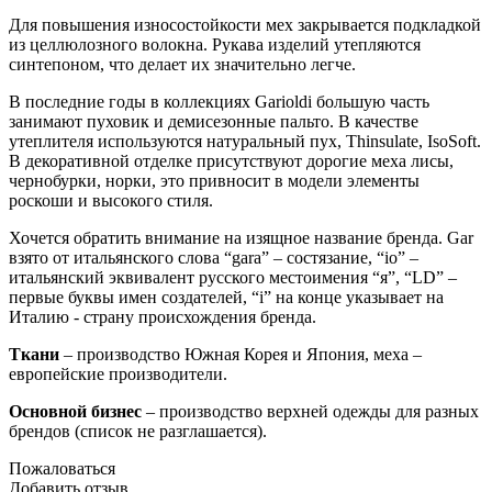
Для повышения износостойкости мех закрывается подкладкой
из целлюлозного волокна. Рукава изделий утепляются
синтепоном, что делает их значительно легче.
В последние годы в коллекциях Garioldi большую часть
занимают пуховик и демисезонные пальто. В качестве
утеплителя используются натуральный пух, Thinsulate, IsoSoft.
В декоративной отделке присутствуют дорогие меха лисы,
чернобурки, норки, это привносит в модели элементы
роскоши и высокого стиля.
Хочется обратить внимание на изящное название бренда. Gar
взято от итальянского слова “gara” – состязание, “io” –
итальянский эквивалент русского местоимения “я”, “LD” –
первые буквы имен создателей, “i” на конце указывает на
Италию - страну происхождения бренда.
Ткани
– производство Южная Корея и Япония, меха –
европейские производители.
Основной бизнес
– производство верхней одежды для разных
брендов (список не разглашается).
Пожаловаться
Добавить отзыв