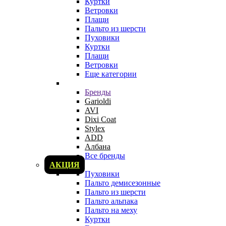
Куртки
Ветровки
Плащи
Пальто из шерсти
Пуховики
Куртки
Плащи
Ветровки
Еще категории
Бренды
Garioldi
AVI
Dixi Coat
Stylex
ADD
Албана
Все бренды
АКЦИЯ
Пуховики
Пальто демисезонные
Пальто из шерсти
Пальто альпака
Пальто на меху
Куртки