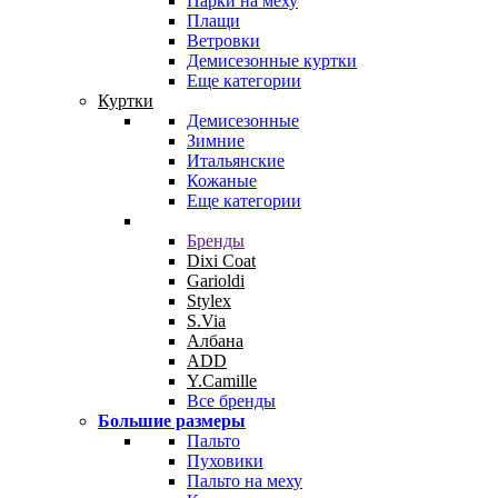
Парки на меху
Плащи
Ветровки
Демисезонные куртки
Еще категории
Куртки
Демисезонные
Зимние
Итальянские
Кожаные
Еще категории
Бренды
Dixi Coat
Garioldi
Stylex
S.Via
Албана
ADD
Y.Camille
Все бренды
Большие размеры
Пальто
Пуховики
Пальто на меху