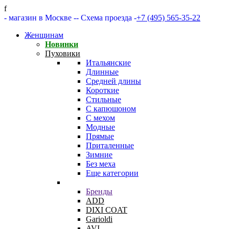
f
- магазин в Москве -
- Схема проезда -
+7 (495) 565-35-22
Женщинам
Новинки
Пуховики
Итальянские
Длинные
Средней длины
Короткие
Стильные
С капюшоном
С мехом
Модные
Прямые
Приталенные
Зимние
Без меха
Еще категории
Бренды
ADD
DIXI COAT
Garioldi
AVI