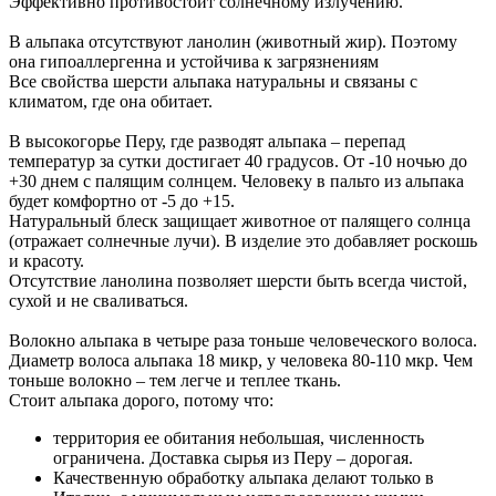
Эффективно противостоит солнечному излучению.
В альпака отсутствуют ланолин (животный жир). Поэтому
она гипоаллергенна и устойчива к загрязнениям
Все свойства шерсти альпака натуральны и связаны с
климатом, где она обитает.
В высокогорье Перу, где разводят альпака – перепад
температур за сутки достигает 40 градусов. От -10 ночью до
+30 днем с палящим солнцем. Человеку в пальто из альпака
будет комфортно от -5 до +15.
Натуральный блеск защищает животное от палящего солнца
(отражает солнечные лучи). В изделие это добавляет роскошь
и красоту.
Отсутствие ланолина позволяет шерсти быть всегда чистой,
сухой и не сваливаться.
Волокно альпака в четыре раза тоньше человеческого волоса.
Диаметр волоса альпака 18 микр, у человека 80-110 мкр. Чем
тоньше волокно – тем легче и теплее ткань.
Стоит альпака дорого, потому что:
территория ее обитания небольшая, численность
ограничена. Доставка сырья из Перу – дорогая.
Качественную обработку альпака делают только в