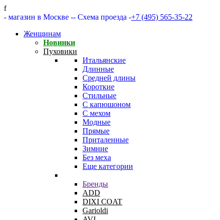
f
- магазин в Москве -
- Схема проезда -
+7 (495) 565-35-22
Женщинам
Новинки
Пуховики
Итальянские
Длинные
Средней длины
Короткие
Стильные
С капюшоном
С мехом
Модные
Прямые
Приталенные
Зимние
Без меха
Еще категории
Бренды
ADD
DIXI COAT
Garioldi
AVI