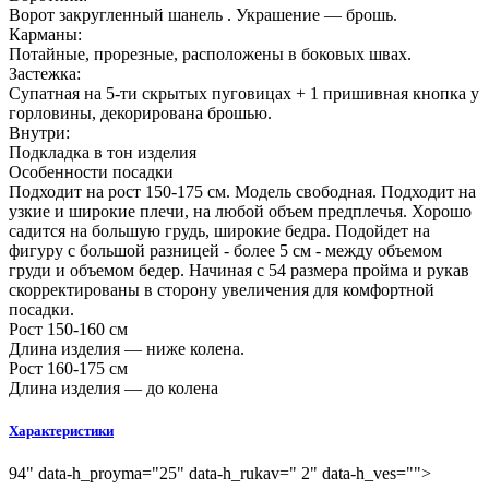
Ворот закругленный шанель . Украшение — брошь.
Карманы:
Потайные, прорезные, расположены в боковых швах.
Застежка:
Супатная на 5-ти скрытых пуговицах + 1 пришивная кнопка у
горловины, декорирована брошью.
Внутри:
Подкладка в тон изделия
Особенности посадки
Подходит на рост 150-175 см. Модель свободная. Подходит на
узкие и широкие плечи, на любой объем предплечья. Хорошо
садится на большую грудь, широкие бедра. Подойдет на
фигуру с большой разницей - более 5 см - между объемом
груди и объемом бедер. Начиная с 54 размера пройма и рукав
скорректированы в сторону увеличения для комфортной
посадки.
Рост 150-160 см
Длина изделия — ниже колена.
Рост 160-175 см
Длина изделия — до колена
Характеристики
94" data-h_proyma="25" data-h_rukav=" 2" data-h_ves="">