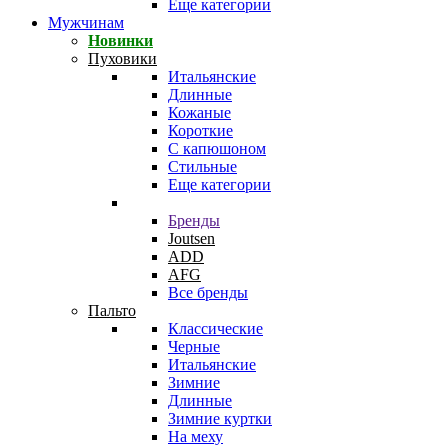
Еще категории
Мужчинам
Новинки
Пуховики
Итальянские
Длинные
Кожаные
Короткие
С капюшоном
Стильные
Еще категории
Бренды
Joutsen
ADD
AFG
Все бренды
Пальто
Классические
Черные
Итальянские
Зимние
Длинные
Зимние куртки
На меху