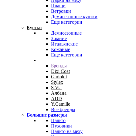
Парки на меху
Плащи
Ветровки
Демисезонные куртки
Еще категории
Куртки
Демисезонные
Зимние
Итальянские
Кожаные
Еще категории
Бренды
Dixi Coat
Garioldi
Stylex
S.Via
Албана
ADD
Y.Camille
Все бренды
Большие размеры
Пальто
Пуховики
Пальто на меху