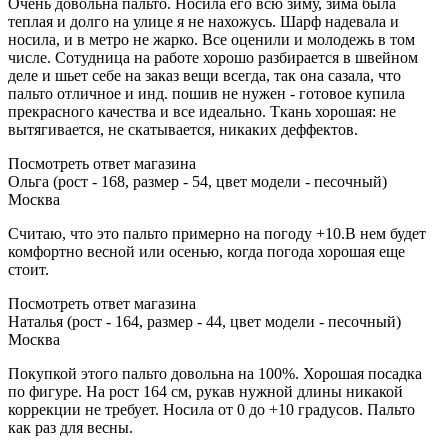
Очень довольна пальто. Носила его всю зиму, зима была
теплая и долго на улице я не нахожусь. Шарф надевала и
носила, и в метро не жарко. Все оценили и молодежь в том
числе. Сотудница на работе хорошо разбирается в швейном
деле и шьет себе на заказ вещи всегда, так она сазала, что
пальто отличное и инд. пошив не нужен - готовое купила
прекрасного качества и все идеально. Ткань хорошая: не
вытягивается, не скатывается, никаких деффектов.
Посмотреть ответ магазина
Ольга (рост - 168, размер - 54, цвет модели - песочный)
Москва
Считаю, что это пальто примерно на погоду +10.В нем будет
комфортно весной или осенью, когда погода хорошая еще
стоит.
Посмотреть ответ магазина
Наталья (рост - 164, размер - 44, цвет модели - песочный)
Москва
Покупкой этого пальто довольна на 100%. Хорошая посадка
по фигуре. На рост 164 см, рукав нужной длины никакой
коррекции не требует. Носила от 0 до +10 градусов. Пальто
как раз для весны.