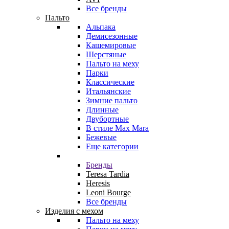
Все бренды
Пальто
Альпака
Демисезонные
Кашемировые
Шерстяные
Пальто на меху
Парки
Классические
Итальянские
Зимние пальто
Длинные
Двубортные
В стиле Max Mara
Бежевые
Еще категории
Бренды
Teresa Tardia
Heresis
Leoni Bourge
Все бренды
Изделия с мехом
Пальто на меху