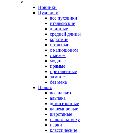
Новинки
Пуховики
все пуховики
итальянские
длинные
средней длины
короткие
стильные
с капюшоном
с мехом
модные
прямые
приталенные
зимние
без меха
Пальто
все пальто
альпака
демисезонные
кашемировые
шерстяные
пальто на меху
парки
классические