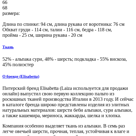
66
68
размера:
Длина по спинке:
94
см, длина рукава от воротника:
76
см
Обхват груди -
114
см, талии -
116
см, бедра -
118
см,
пройма -
25
см, ширина рукава - 20 см
Ткань
52% - альпака сури, 48% - шерсть; подкладка - 55% вискоза,
45% полиэстер
О бренде (Elisabetta)
Питерский бренд Elisabetta (Laiza используется для продажи
онлайн) выпустил свою первую коллекцию пальто из
роскошных тканей производства Италии в 2013 году. И сейчас
в каталоге бренда широко представлены изделия из элитных
натуральных материалов: шерсти беби альпаки, сури альпаки,
а также кашемира, мериноса, жаккарды, шелка и хлопка.
Компания особенно выделяет ткань из альпаки. В семь раз
легче овечьей шерсти, прочная, теплая, устойчивая к влаге и