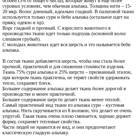
особей (5% от общего числа), которые живут в еще более
суровых условиях, чем обычная альпака. Толщина нити – 15-
20 мкр. Волос длинный, идеально гладкий. В пальтовой ткани
используется только сури и беби альпака (остальное идет на
пряжу, одеяло и пр).
Ворс гладкий и прочный. С взрослого животного в
производство ткани идет только подпушь (основной волос
слишком грубый).
С молодых животных идет вся шерсть и это называется беби
альпака.
В состав ткани добавляется шерсть, чтобы она стала более
прочной, практичной и для снижения стоимости изделия.
Ткань 75% сури альпака и 25% шерсти – признанный эталон,
при котором ткань практична, не теряет свойств удерживать
тепло, сохраняет блеск.
Большее содержание альпака делает ткань более дорогой в
производстве и менее практичной.
Большее содержание шерсти делает ткань менее теплой.
Самый практичный вид ткани из альпака сури – кустовая
альпака. Нить скручивается из 8 волокон, что делает ее очень
упругой. Такая ткань очень плохо сминается, хорошо держит
форму, сохраняет тепловые свойства.
Части людей не нравится ее вид, и они предпочитают
классическую гладкую альпаку.