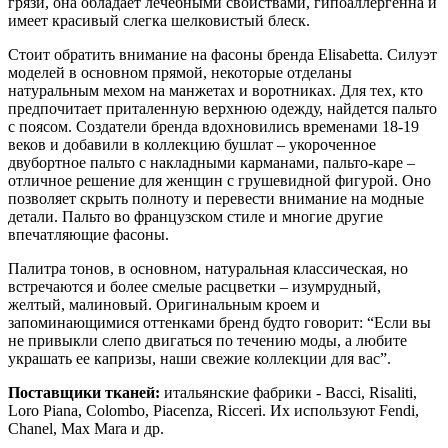
грязи, она обладает лечебными свойствами, гипоаллергенна и
имеет красивый слегка шелковистый блеск.
Стоит обратить внимание на фасоны бренда Elisabetta. Силуэт
моделей в основном прямой, некоторые отделаны
натуральным мехом на манжетах и воротниках. Для тех, кто
предпочитает приталенную верхнюю одежду, найдется пальто
с поясом. Создатели бренда вдохновились временами 18-19
веков и добавили в коллекцию бушлат – укороченное
двубортное пальто с накладными карманами, пальто-каре –
отличное решение для женщин с грушевидной фигурой. Оно
позволяет скрыть полноту и перевести внимание на модные
детали. Пальто во французском стиле и многие другие
впечатляющие фасоны.
Палитра тонов, в основном, натуральная классическая, но
встречаются и более смелые расцветки – изумрудный,
желтый, малиновый. Оригинальным кроем и
запоминающимися оттенками бренд будто говорит: “Если вы
не привыкли слепо двигаться по течению моды, а любите
украшать ее капризы, наши свежие коллекции для вас”.
Поставщики тканей:
итальянские фабрики - Bacci, Risaliti,
Loro Piana, Colombo, Piacenza, Ricceri. Их используют Fendi,
Chanel, Max Mara и др.