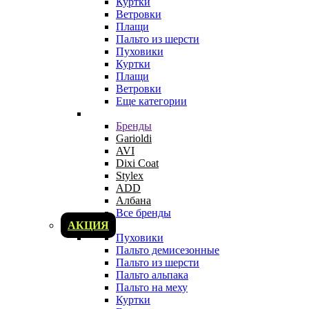
Куртки
Ветровки
Плащи
Пальто из шерсти
Пуховики
Куртки
Плащи
Ветровки
Еще категории
Бренды
Garioldi
AVI
Dixi Coat
Stylex
ADD
Албана
Все бренды
АКЦИЯ
Пуховики
Пальто демисезонные
Пальто из шерсти
Пальто альпака
Пальто на меху
Куртки