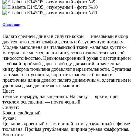
Описание
Пальто средней длины в силуэте кокон — идеальный выбор
для тех, кто ценит комфорт, стиль и безупречную посадку.
Модель выполнена из итальянской ткани «альпака кустик»:
материал не мнется, не пилингуется и отличается высокой
износостойкостью. Цельновыкроенный рукав с ластовицей и
глубокой проймой дарит свободу движений, а зауженная
книзу форма тюльпана добавляет выразительности. Супатная
застежка на пуговицы, воротник шанель с брошью и
практичная длина делают пальто динамичным, элегантным и
удобным даже для поездок в машине.
Цвет:
темный-изумруд, насыщенный. На свету — яркий, при
тусклом освещении — почти черный.
Силуэт:
Кокон, свободный
Рукав:
Цельновыкроенный с ластовицей, книзу зауженный в форме
тюльпана. Пройма углубленная, ширина рукава комфортная.
Воротник: