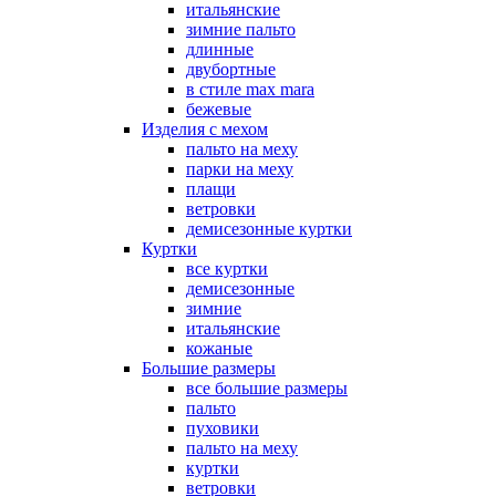
итальянские
зимние пальто
длинные
двубортные
в стиле max mara
бежевые
Изделия с мехом
пальто на меху
парки на меху
плащи
ветровки
демисезонные куртки
Куртки
все куртки
демисезонные
зимние
итальянские
кожаные
Большие размеры
все большие размеры
пальто
пуховики
пальто на меху
куртки
ветровки