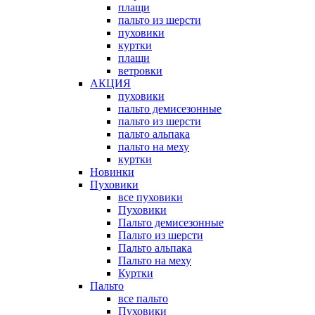
плащи
пальто из шерсти
пуховики
куртки
плащи
ветровки
АКЦИЯ
пуховики
пальто демисезонные
пальто из шерсти
пальто альпака
пальто на меху
куртки
Новинки
Пуховики
все пуховики
Пуховики
Пальто демисезонные
Пальто из шерсти
Пальто альпака
Пальто на меху
Куртки
Пальто
все пальто
Пуховики