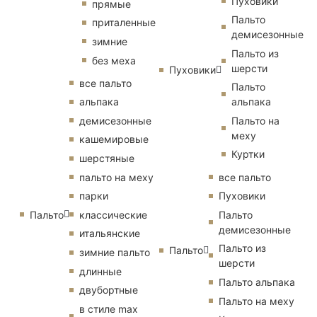
Пуховики
прямые
Пальто
приталенные
демисезонные
зимние
Пальто из
без меха
шерсти
Пуховики
все пальто
Пальто
альпака
альпака
демисезонные
Пальто на
меху
кашемировые
Куртки
шерстяные
пальто на меху
все пальто
парки
Пуховики
Пальто
классические
Пальто
демисезонные
итальянские
Пальто из
Пальто
зимние пальто
шерсти
длинные
Пальто альпака
двубортные
Пальто на меху
в стиле max