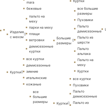
Куртки
mara
бежевые
все большие
размеры
пальто на
Пуховики
меху
Пальто
парки на меху
демисезонные
Изделия
плащи
с мехом
Пальто из
Большие
ветровки
шерсти
размеры
демисезонные
Пальто
куртки
альпака
все куртки
Пальто на
меху
демисезонные
Куртки
зимние
Куртки
итальянские
все куртки
кожаные
Пуховики
Пальто
все
демисезонные
большие
размеры
Пальто из
Куртки