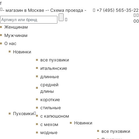
f
- магазин в Москве -
- Схема проезда -
+7 (495) 565-35-22
0
0
Женщинам
Мужчинам
О нас
Новинки
все пуховики
итальянские
длинные
средней
длины
короткие
стильные
Пуховики
с капюшоном
Новинки
с мехом
все пуховики
модные