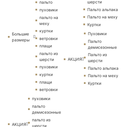
шерсти
пальто
Пальто альпака
пуховики
Пальто на меху
пальто на
меху
Куртки
куртки
Пуховики
Большие
ветровки
размеры
Пальто
плащи
демисезонные
пальто из
Пальто из
АКЦИЯ
шерсти
шерсти
пуховики
Пальто альпака
куртки
Пальто на меху
плащи
Куртки
ветровки
пуховики
пальто
демисезонные
пальто из
АКЦИЯ
шерсти