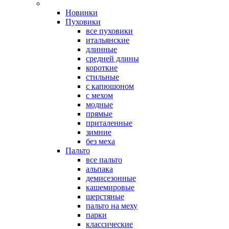
Новинки
Пуховики
все пуховики
итальянские
длинные
средней длины
короткие
стильные
с капюшоном
с мехом
модные
прямые
приталенные
зимние
без меха
Пальто
все пальто
альпака
демисезонные
кашемировые
шерстяные
пальто на меху
парки
классические