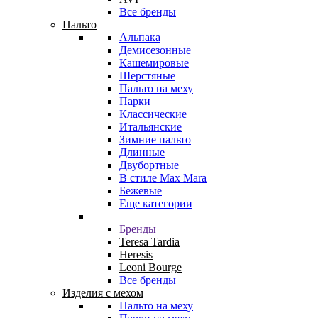
Все бренды
Пальто
Альпака
Демисезонные
Кашемировые
Шерстяные
Пальто на меху
Парки
Классические
Итальянские
Зимние пальто
Длинные
Двубортные
В стиле Max Mara
Бежевые
Еще категории
Бренды
Teresa Tardia
Heresis
Leoni Bourge
Все бренды
Изделия с мехом
Пальто на меху