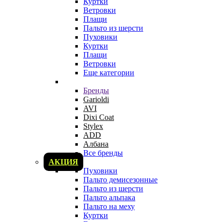
Куртки
Ветровки
Плащи
Пальто из шерсти
Пуховики
Куртки
Плащи
Ветровки
Еще категории
Бренды
Garioldi
AVI
Dixi Coat
Stylex
ADD
Албана
Все бренды
АКЦИЯ
Пуховики
Пальто демисезонные
Пальто из шерсти
Пальто альпака
Пальто на меху
Куртки