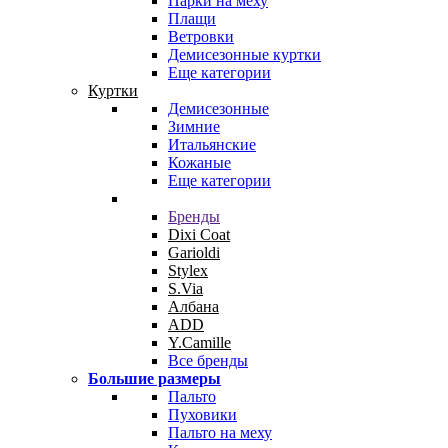
Парки на меху
Плащи
Ветровки
Демисезонные куртки
Еще категории
Куртки
Демисезонные
Зимние
Итальянские
Кожаные
Еще категории
Бренды
Dixi Coat
Garioldi
Stylex
S.Via
Албана
ADD
Y.Camille
Все бренды
Большие размеры
Пальто
Пуховики
Пальто на меху