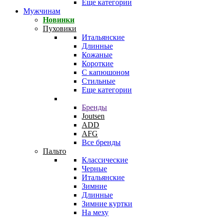
Еще категории
Мужчинам
Новинки
Пуховики
Итальянские
Длинные
Кожаные
Короткие
С капюшоном
Стильные
Еще категории
Бренды
Joutsen
ADD
AFG
Все бренды
Пальто
Классические
Черные
Итальянские
Зимние
Длинные
Зимние куртки
На меху