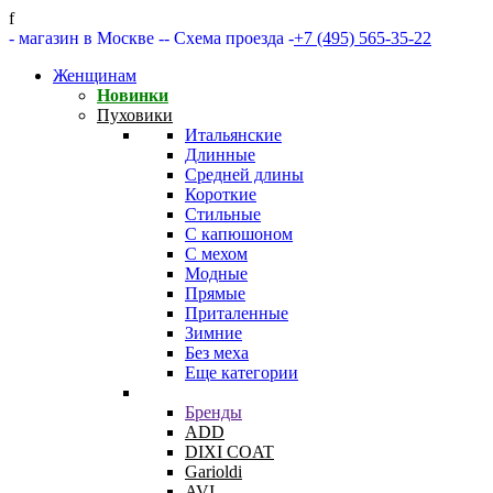
f
- магазин в Москве -
- Схема проезда -
+7 (495) 565-35-22
Женщинам
Новинки
Пуховики
Итальянские
Длинные
Средней длины
Короткие
Стильные
С капюшоном
С мехом
Модные
Прямые
Приталенные
Зимние
Без меха
Еще категории
Бренды
ADD
DIXI COAT
Garioldi
AVI