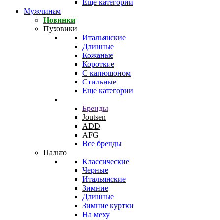
Еще категории
Мужчинам
Новинки
Пуховики
Итальянские
Длинные
Кожаные
Короткие
С капюшоном
Стильные
Еще категории
Бренды
Joutsen
ADD
AFG
Все бренды
Пальто
Классические
Черные
Итальянские
Зимние
Длинные
Зимние куртки
На меху