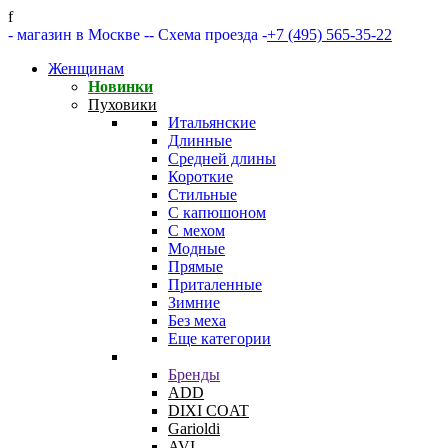
f
- магазин в Москве -
- Схема проезда -
+7 (495) 565-35-22
Женщинам
Новинки
Пуховики
Итальянские
Длинные
Средней длины
Короткие
Стильные
С капюшоном
С мехом
Модные
Прямые
Приталенные
Зимние
Без меха
Еще категории
Бренды
ADD
DIXI COAT
Garioldi
AVI