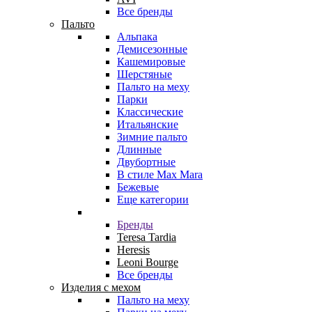
Все бренды
Пальто
Альпака
Демисезонные
Кашемировые
Шерстяные
Пальто на меху
Парки
Классические
Итальянские
Зимние пальто
Длинные
Двубортные
В стиле Max Mara
Бежевые
Еще категории
Бренды
Teresa Tardia
Heresis
Leoni Bourge
Все бренды
Изделия с мехом
Пальто на меху