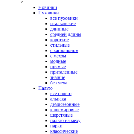
Новинки
Пуховики
все пуховики
итальянские
длинные
средней длины
короткие
стильные
с капюшоном
с мехом
модные
прямые
приталенные
зимние
без меха
Пальто
все пальто
альпака
демисезонные
кашемировые
шерстяные
пальто на меху
парки
классические