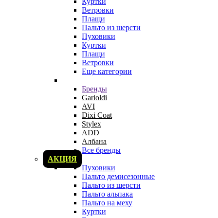
Куртки
Ветровки
Плащи
Пальто из шерсти
Пуховики
Куртки
Плащи
Ветровки
Еще категории
Бренды
Garioldi
AVI
Dixi Coat
Stylex
ADD
Албана
Все бренды
АКЦИЯ
Пуховики
Пальто демисезонные
Пальто из шерсти
Пальто альпака
Пальто на меху
Куртки