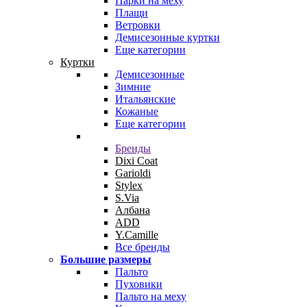
Парки на меху
Плащи
Ветровки
Демисезонные куртки
Еще категории
Куртки
Демисезонные
Зимние
Итальянские
Кожаные
Еще категории
Бренды
Dixi Coat
Garioldi
Stylex
S.Via
Албана
ADD
Y.Camille
Все бренды
Большие размеры
Пальто
Пуховики
Пальто на меху