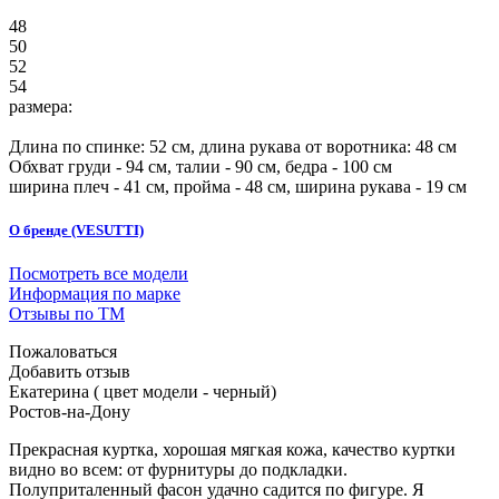
48
50
52
54
размера:
Длина по спинке:
52
см, длина рукава от воротника: 48 см
Обхват груди -
94
см, талии -
90
см, бедра -
100
см
ширина плеч -
41
см, пройма -
48
см, ширина рукава -
19
см
О бренде (VESUTTI)
Посмотреть все модели
Информация по марке
Отзывы по ТМ
Пожаловаться
Добавить отзыв
Екатерина ( цвет модели - черный)
Ростов-на-Дону
Прекрасная куртка, хорошая мягкая кожа, качество куртки
видно во всем: от фурнитуры до подкладки.
Полуприталенный фасон удачно садится по фигуре. Я