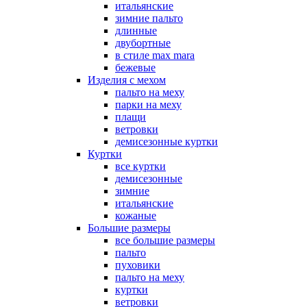
итальянские
зимние пальто
длинные
двубортные
в стиле max mara
бежевые
Изделия с мехом
пальто на меху
парки на меху
плащи
ветровки
демисезонные куртки
Куртки
все куртки
демисезонные
зимние
итальянские
кожаные
Большие размеры
все большие размеры
пальто
пуховики
пальто на меху
куртки
ветровки