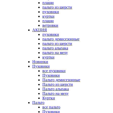
плащи
пальто из шерсти
пуховики
куртки
плащи
ветровки
АКЦИЯ
пуховики
пальто демисезонные
пальто из шерсти
пальто альпака
пальто на меху
куртки
Новинки
Пуховики
все пуховики
Пуховики
Пальто демисезонные
Пальто из шерсти
Пальто альпака
Пальто на меху
Куртки
Пальто
все пальто
Пуховики