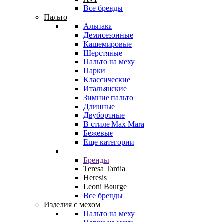
Все бренды
Пальто
Альпака
Демисезонные
Кашемировые
Шерстяные
Пальто на меху
Парки
Классические
Итальянские
Зимние пальто
Длинные
Двубортные
В стиле Max Mara
Бежевые
Еще категории
Бренды
Teresa Tardia
Heresis
Leoni Bourge
Все бренды
Изделия с мехом
Пальто на меху