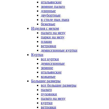
итальянские
зимние пальто
длинные
двубортные
в стиле max mara
бежевые
Изделия с мехом
пальто на меху
парки на меху
плащи
ветровки
демисезонные куртки
Куртки
все куртки
демисезонные
зимние
итальянские
кожаные
Большие размеры
все большие размеры
пальто
пуховики
пальто на меху
куртки
ветровки