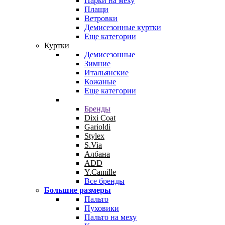
Парки на меху
Плащи
Ветровки
Демисезонные куртки
Еще категории
Куртки
Демисезонные
Зимние
Итальянские
Кожаные
Еще категории
Бренды
Dixi Coat
Garioldi
Stylex
S.Via
Албана
ADD
Y.Camille
Все бренды
Большие размеры
Пальто
Пуховики
Пальто на меху