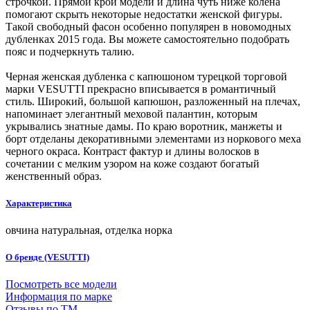
строчкой. Прямой крой модели и длина чуть ниже колена
помогают скрыть некоторые недостатки женской фигуры.
Такой свободный фасон особенно популярен в новомодных
дубленках 2015 года. Вы можете самостоятельно подобрать
пояс и подчеркнуть талию.
Черная женская дубленка с капюшоном турецкой торговой
марки VESUTTI прекрасно вписывается в романтичный
стиль. Широкий, большой капюшон, разложенный на плечах,
напоминает элегантный меховой палантин, которым
укрывались знатные дамы. По краю воротник, манжеты и
борт отделаны декоративными элементами из норкового меха
черного окраса. Контраст фактур и длины волосков в
сочетании с мелким узором на коже создают богатый
женственный образ.
Характеристика
овчина натуральная, отделка норка
О бренде (VESUTTI)
Посмотреть все модели
Информация по марке
Отзывы по ТМ