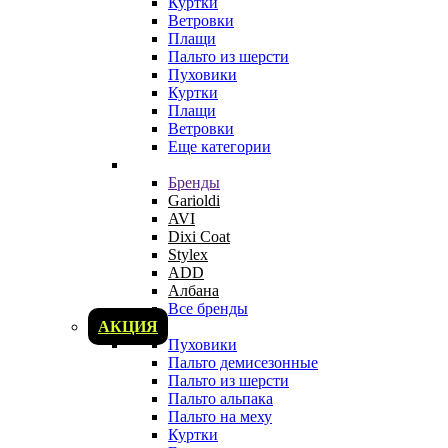
Куртки
Ветровки
Плащи
Пальто из шерсти
Пуховики
Куртки
Плащи
Ветровки
Еще категории
Бренды
Garioldi
AVI
Dixi Coat
Stylex
ADD
Албана
Все бренды
АКЦИЯ
Пуховики
Пальто демисезонные
Пальто из шерсти
Пальто альпака
Пальто на меху
Куртки