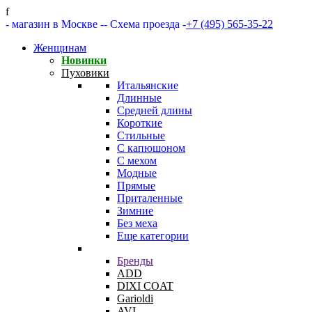
f
- магазин в Москве -
- Схема проезда -
+7 (495) 565-35-22
Женщинам
Новинки
Пуховики
Итальянские
Длинные
Средней длины
Короткие
Стильные
С капюшоном
С мехом
Модные
Прямые
Приталенные
Зимние
Без меха
Еще категории
Бренды
ADD
DIXI COAT
Garioldi
AVI