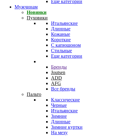
Еще категории
Мужчинам
Новинки
Пуховики
Итальянские
Длинные
Кожаные
Короткие
С капюшоном
Стильные
Еще категории
Бренды
Joutsen
ADD
AFG
Все бренды
Пальто
Классические
Черные
Итальянские
Зимние
Длинные
Зимние куртки
На меху