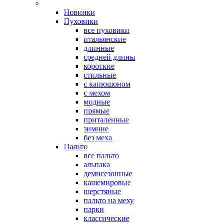
Новинки
Пуховики
все пуховики
итальянские
длинные
средней длины
короткие
стильные
с капюшоном
с мехом
модные
прямые
приталенные
зимние
без меха
Пальто
все пальто
альпака
демисезонные
кашемировые
шерстяные
пальто на меху
парки
классические