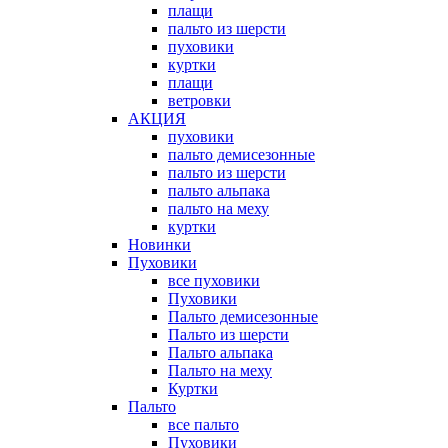
плащи
пальто из шерсти
пуховики
куртки
плащи
ветровки
АКЦИЯ
пуховики
пальто демисезонные
пальто из шерсти
пальто альпака
пальто на меху
куртки
Новинки
Пуховики
все пуховики
Пуховики
Пальто демисезонные
Пальто из шерсти
Пальто альпака
Пальто на меху
Куртки
Пальто
все пальто
Пуховики