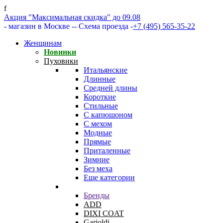
f
Акция "Максимальная скидка" до 09.08
- магазин в Москве -
- Схема проезда -
+7 (495) 565-35-22
Женщинам
Новинки
Пуховики
Итальянские
Длинные
Средней длины
Короткие
Стильные
С капюшоном
С мехом
Модные
Прямые
Приталенные
Зимние
Без меха
Еще категории
Бренды
ADD
DIXI COAT
Garioldi