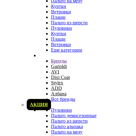
Пальто на меху
Куртки
Ветровки
Плащи
Пальто из шерсти
Пуховики
Куртки
Плащи
Ветровки
Еще категории
Бренды
Garioldi
AVI
Dixi Coat
Stylex
ADD
Албана
Все бренды
АКЦИЯ
Пуховики
Пальто демисезонные
Пальто из шерсти
Пальто альпака
Пальто на меху