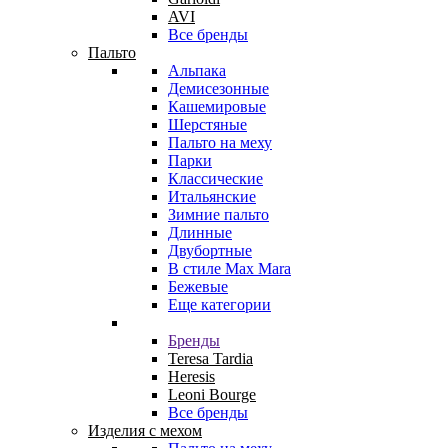
AVI
Все бренды
Пальто
Альпака
Демисезонные
Кашемировые
Шерстяные
Пальто на меху
Парки
Классические
Итальянские
Зимние пальто
Длинные
Двубортные
В стиле Max Mara
Бежевые
Еще категории
Бренды
Teresa Tardia
Heresis
Leoni Bourge
Все бренды
Изделия с мехом