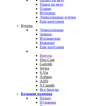
Пальто на меху
Парки на меху
Плащи
Ветровки
Демисезонные куртки
Еще категории
Куртки
Демисезонные
Зимние
Итальянские
Кожаные
Еще категории
Бренды
Dixi Coat
Garioldi
Stylex
S.Via
Албана
ADD
Y.Camille
Все бренды
Большие размеры
Пальто
Пуховики