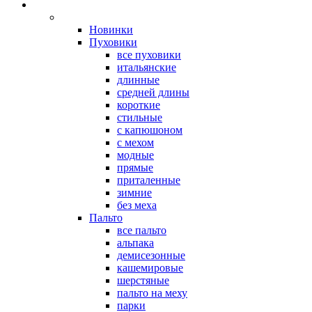
Новинки
Пуховики
все пуховики
итальянские
длинные
средней длины
короткие
стильные
с капюшоном
с мехом
модные
прямые
приталенные
зимние
без меха
Пальто
все пальто
альпака
демисезонные
кашемировые
шерстяные
пальто на меху
парки