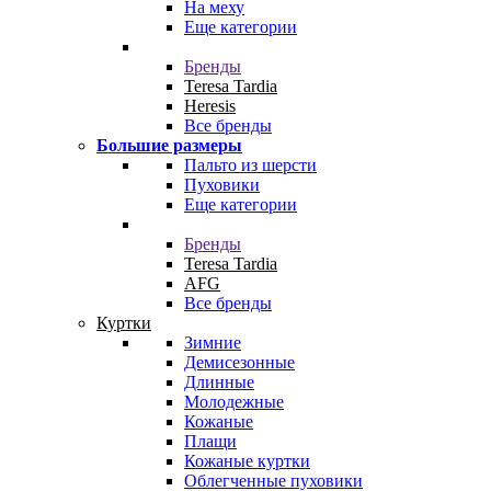
На меху
Еще категории
Бренды
Teresa Tardia
Heresis
Все бренды
Большие размеры
Пальто из шерсти
Пуховики
Еще категории
Бренды
Teresa Tardia
AFG
Все бренды
Куртки
Зимние
Демисезонные
Длинные
Молодежные
Кожаные
Плащи
Кожаные куртки
Облегченные пуховики